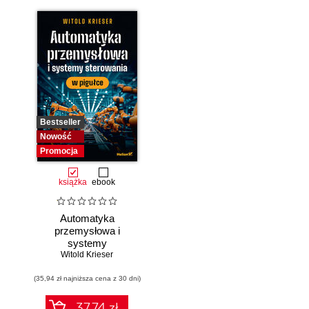
Bestseller
Nowość
Promocja
książka
ebook
Automatyka
przemysłowa i
systemy
sterowania w
Witold Krieser
pigułce
(35,94 zł najniższa cena z 30 dni)
37.74 zł