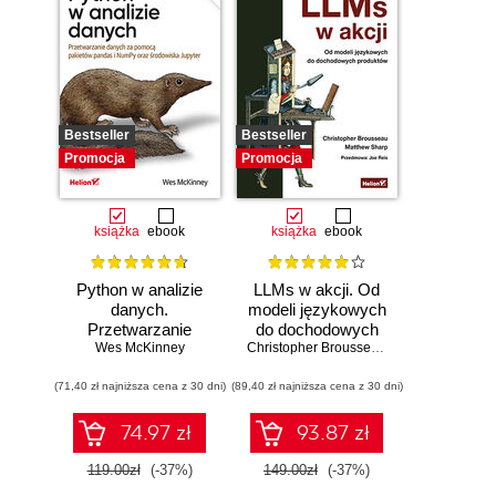
Bestseller
Bestseller
Promocja
Promocja
książka
ebook
książka
ebook
Python w analizie
LLMs w akcji. Od
danych.
modeli językowych
Przetwarzanie
do dochodowych
danych za pomocą
Wes McKinney
produktów
Christopher Brousseau
,
Matt Sharp
pakietów pandas i
(71,40 zł najniższa cena z 30 dni)
NumPy oraz
(89,40 zł najniższa cena z 30 dni)
środowiska
Jupyter. Wydanie
74.97 zł
93.87 zł
III
119.00zł
(-37%)
149.00zł
(-37%)