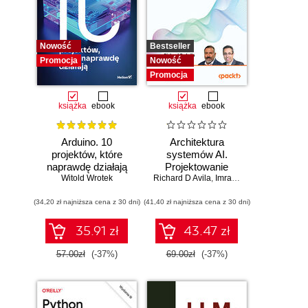
Nowość
Bestseller
Promocja
Nowość
Promocja
książka
ebook
książka
ebook
Arduino. 10
Architektura
projektów, które
systemów AI.
naprawdę działają
Projektowanie
Witold Wrotek
Richard D Avila
skalowalnego i
,
Imran Ahmad
niezawodnego
(34,20 zł najniższa cena z 30 dni)
(41,40 zł najniższa cena z 30 dni)
oprogramowania
35.91 zł
43.47 zł
57.00zł
(-37%)
69.00zł
(-37%)