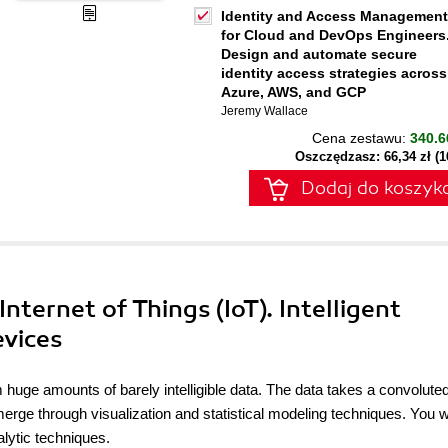
Identity and Access Management
for Cloud and DevOps Engineers
Design and automate secure
identity access strategies across
Azure, AWS, and GCP
Jeremy Wallace
Cena zestawu:
340.6
Oszczędzasz: 66,34 zł (
Dodaj do koszyk
Internet of Things (IoT). Intelligent
evices
m huge amounts of barely intelligible data. The data takes a convolute
merge through visualization and statistical modeling techniques. You wi
alytic techniques.