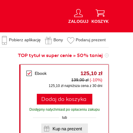
ZALOGUJ
KOSZYK
Pobierz aplikację
Bony
Podaruj prezent
TOP tytuł w super cenie » 50% taniej
125,10 zł
Ebook
139,00 zł
(-10%)
125,10 zł najniższa cena z 30 dni
Dodaj do koszyka
Dostępny natychmiast po opłaceniu zakupu
lub
Kup na prezent