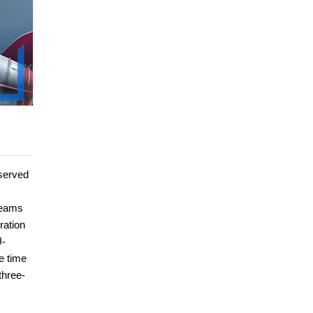
 served
 teams
ration
U-
e time
three-