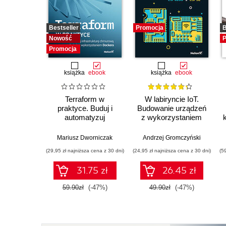
Bestseller
Promocja
B
Nowość
P
Promocja
książka
ebook
książka
ebook
Terraform w
W labiryncie IoT.
praktyce. Buduj i
Budowanie urządzeń
automatyzuj
z wykorzystaniem
infrastrukturę
układów ESP8266 i
chmurową oraz
ESP32
Mariusz Dworniczak
Andrzej Gromczyński
zarządzaj nią z
(29,95 zł najniższa cena z 30 dni)
(24,95 zł najniższa cena z 30 dni)
(5
wykorzystaniem
Dockera
31.75 zł
26.45 zł
59.90zł
(-47%)
49.90zł
(-47%)