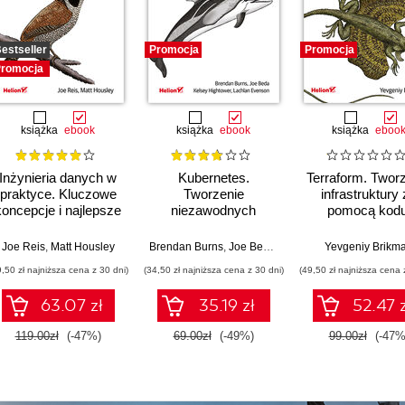
estseller
Promocja
Promocja
romocja
książka
ebook
książka
ebook
książka
eboo
Inżynieria danych w
Kubernetes.
Terraform. Twor
praktyce. Kluczowe
Tworzenie
infrastruktury
koncepcje i najlepsze
niezawodnych
pomocą kodu
technologie
systemów
Wydanie III
rozproszonych.
Joe Reis
,
Matt Housley
Brendan Burns
,
Joe Beda
,
Kelsey Hightower
Yevgeniy Brikm
,
Lachl
Wydanie III
9,50 zł najniższa cena z 30 dni)
(34,50 zł najniższa cena z 30 dni)
(49,50 zł najniższa cena 
63.07 zł
35.19 zł
52.47 z
119.00zł
(-47%)
69.00zł
(-49%)
99.00zł
(-47%