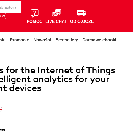
 zł
POMOC
LIVE CHAT
OD O,OOZŁ
oki
Promocje
Nowości
Bestsellery
Darmowe ebooki
s for the Internet of Things
telligent analytics for your
nt devices
eer