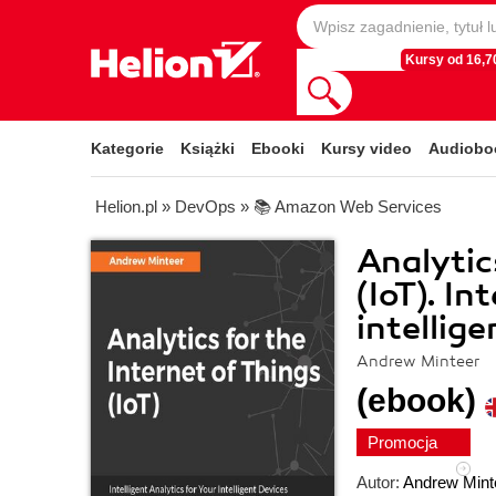
Kursy od 16,70
Kategorie
Książki
Ebooki
Kursy video
Audiobo
Helion.pl
»
DevOps
»
📚 Amazon Web Services
Analytic
(IoT). In
intellige
Andrew Minteer
(ebook)
Promocja
Autor:
Andrew Mint