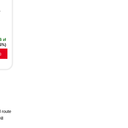
.
6 zł
16%)
a
d route
ll