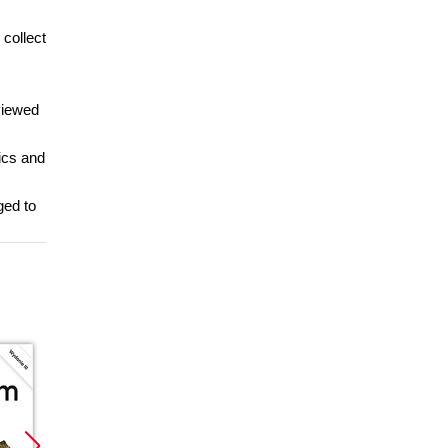
 collect
viewed
ics and
ged to