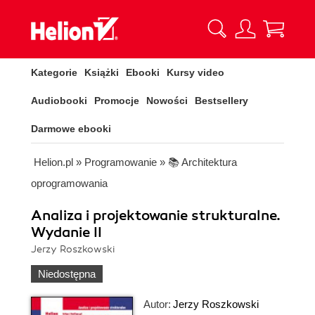
Kategorie
Książki
Ebooki
Kursy video
Audiobooki
Promocje
Nowości
Bestsellery
Darmowe ebooki
Helion.pl
»
Programowanie
»
📚 Architektura
oprogramowania
Analiza i projektowanie strukturalne.
Wydanie II
Jerzy Roszkowski
Niedostępna
Autor:
Jerzy Roszkowski