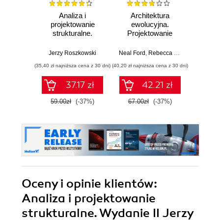
Analiza i
Architektura
UML. 
projektowanie
ewolucyjna.
Proj
strukturalne.
Projektowanie
dia
Wydanie III
oprogramowania i
mod
wsparcie zmian.
systemó
Jerzy Roszkowski
Neal Ford
,
Rebecca Parsons
,
Patrick
Artur
Wydanie II
p
(35,40 zł najniższa cena z 30 dni)
(40,20 zł najniższa cena z 30 dni)
37.17 zł
42.21 zł
1
59.00zł
(-37%)
67.00zł
(-37%)
Oceny i opinie klientów:
Analiza i projektowanie
strukturalne. Wydanie II Jerzy