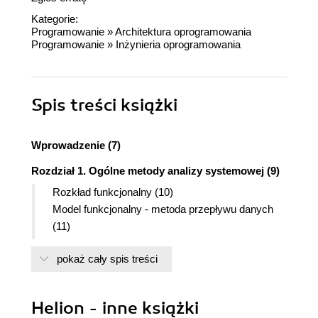
(odsyłam ponownie do spisu treści).
Kategorie:
Podsumowując. Zadania nudne i monotematyczne
Programowanie
»
Architektura oprogramowania
Programowanie
(firma, finanse, zatrudnienie...). Początkujący
»
Inżynieria oprogramowania
niewiele z niej wyniesie - trudna w odbiorze.
Przykłady i zadania nie do końca trafione. Ze
względu na zalety, a raczej za myśl - ocena
Spis treści
książki
b.dobra. Prawdopodobnie się jej pozbędę i
poszukam innej :(
Wprowadzenie (7)
Rozdział 1. Ogólne metody analizy systemowej (9)
Rozkład funkcjonalny (10)
Model funkcjonalny - metoda przepływu danych
(11)
Modelowanie informacji (danych) (11)
pokaż cały spis treści
Podejście obiektowe (12)
Rozdział 2. Diagramy modelowania metodyki
Helion - inne książki
strukturalnej (13)