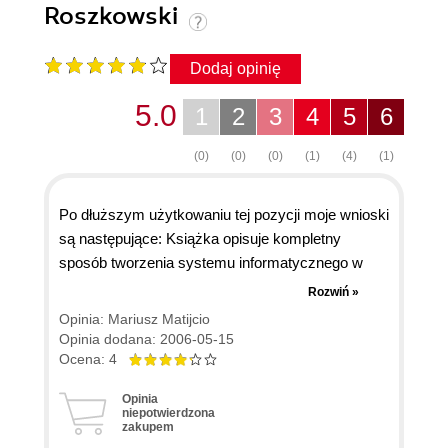
Roszkowski
Dodaj opinię
5.0
1
2
3
4
5
6
(0)
(0)
(0)
(1)
(4)
(1)
Po dłuższym użytkowaniu tej pozycji moje wnioski
są następujące: Książka opisuje kompletny
sposób tworzenia systemu informatycznego w
oparciu o zasady analizy i projektowania metodą
Rozwiń »
strukturalną (spis treści mówi sam za siebie).
Opinia: Mariusz Matijcio
Wady? Niestety, książka choć pewnie z założenia
Opinia dodana: 2006-05-15
próbuje wprowadzić w temat początkującego
Ocena: 4
analityka i go czegoś nauczyć, raczej nie
Opinia
wywiązuje się z tego zadania, ponieważ napisana
niepotwierdzona
zakupem
jest strasznie suchym, fachowym językiem i jest