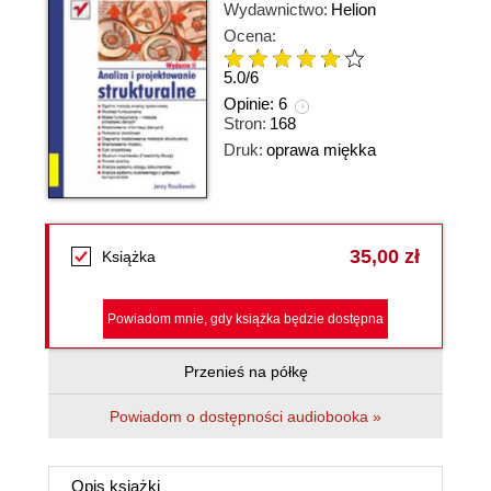
Wydawnictwo:
Helion
Ocena:
5.0
/
6
Opinie:
6
Stron:
168
Druk:
oprawa miękka
35,00 zł
Książka
Powiadom mnie, gdy książka będzie dostępna
Przenieś na półkę
Powiadom o dostępności audiobooka »
Opis
książki