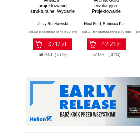
projektowanie
ewolucyjna.
strukturalne. Wydanie
Projektowanie
III
oprogramowania i
wsparcie zmian.
Jerzy Roszkowski
Neal Ford
,
Rebecca Parsons
,
Pa
Wydanie II
(35,40 zł najniższa cena z 30 dni)
(40,20 zł najniższa cena z 30 dni)
(9
37.17 zł
42.21 zł
59.00zł
(-37%)
67.00zł
(-37%)