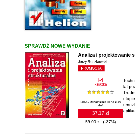
SPRAWDŹ NOWE WYDANIE
Analiza i projektowanie s
Jerzy Roszkowski
PROMOCJA
Techn
książka
lat p
Trudn
etapie
(35.40 zł najniższa cena z 30
umożl
dni)
aplika
37.17 zł
59.00 zł
(-37%)