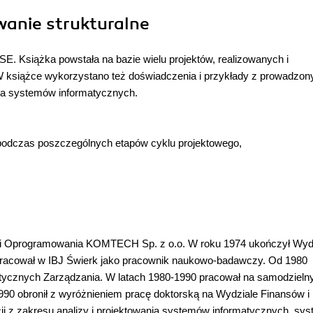
owanie strukturalne
ASE. Książka powstała na bazie wielu projektów, realizowanych i
 W książce wykorzystano też doświadczenia i przykłady z prowadzon
nia systemów informatycznych.
 podczas poszczególnych etapów cyklu projektowego,
w i Oprogramowania KOMTECH Sp. z o.o. W roku 1974 ukończył Wyd
atpracował w IBJ Świerk jako pracownik naukowo-badawczy. Od 1980
tycznych Zarządzania. W latach 1980-1990 pracował na samodzieln
90 obronił z wyróżnieniem pracę doktorską na Wydziale Finansów i
cji z zakresu analizy i projektowania systemów informatycznych, sy