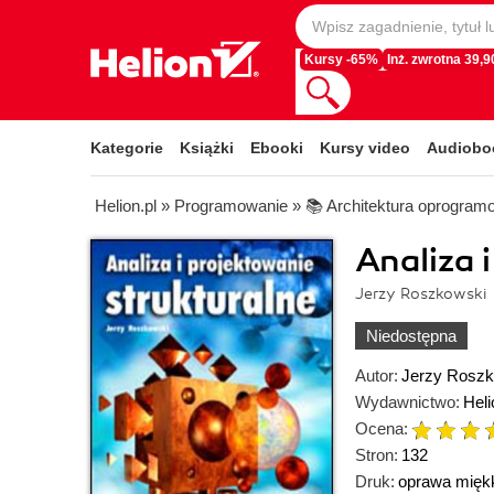
Kursy -65%
Inż. zwrotna 39,90
Kategorie
Książki
Ebooki
Kursy video
Audiobo
Helion.pl
»
Programowanie
»
📚 Architektura oprogram
Analiza 
Jerzy Roszkowski
Niedostępna
Autor:
Jerzy Roszk
Wydawnictwo:
Heli
Ocena:
Stron:
132
Druk:
oprawa mięk