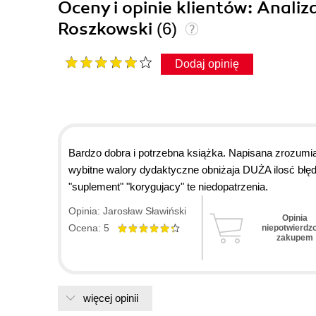
Oceny i opinie klientów: Analiz
Roszkowski
(6)
Dodaj opinię
Bardzo dobra i potrzebna książka. Napisana zrozumia
wybitne walory dydaktyczne obniżaja DUŻA ilosć błę
"suplement" "korygujacy" te niedopatrzenia.
Opinia: Jarosław Sławiński
Opinia
Ocena: 5
niepotwierdz
zakupem
więcej opinii