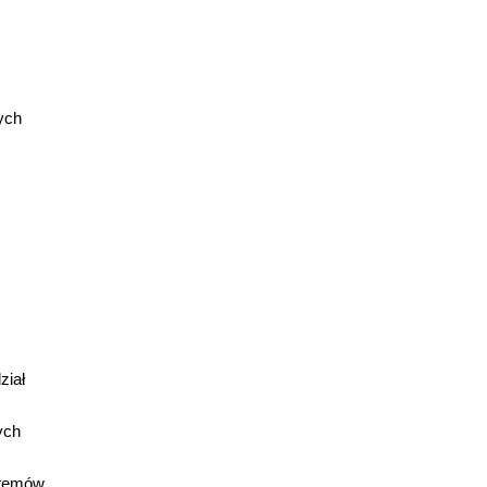
ych
ział
ych
stemów