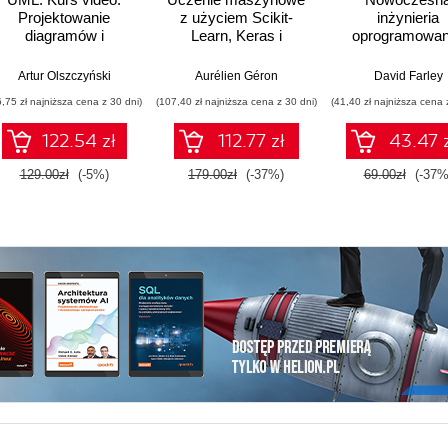
Projektowanie
z użyciem Scikit-
inżynieria
diagramów i
Learn, Keras i
oprogramowan
modelowanie
TensorFlow. Wydanie
Stosowanie
systemów w teorii i
III
skutecznych tec
trick Kua
Artur Olszczyński
,
Pramod Sadalage
Aurélien Géron
David Farley
praktyce
szybszego roz
6,75 zł najniższa cena z 30 dni)
(107,40 zł najniższa cena z 30 dni)
(41,40 zł najniższa cena 
oprogramowan
wyższej jakoś
122.54 zł
112.77 zł
43.47 
129.00zł
(-5%)
179.00zł
(-37%)
69.00zł
(-37%