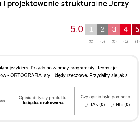
a i projektowanie strukturalne Jerzy
5.0
1
2
3
4
5
(0)
(0)
(0)
(1)
(4)
łym językiem. Przydatna w pracy programisty. Jednak jej
dów - ORTOGRAFIA, styl i blędy rzeczowe. Przydalby sie jakis
Czy opinia była pomocna:
Opinia dotyczy produktu:
ona
ksiązka drukowana
TAK
(
0
)
NIE
(
0
)