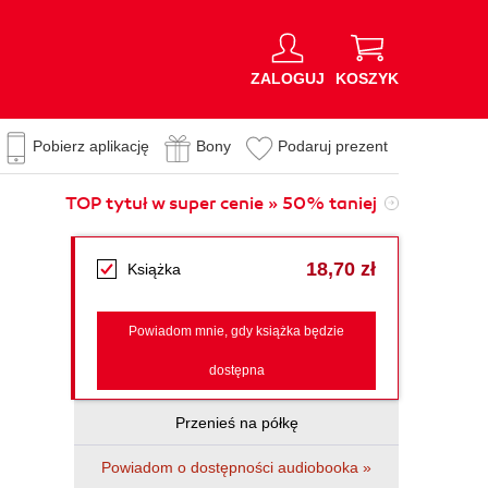
ZALOGUJ
KOSZYK
Pobierz aplikację
Bony
Podaruj prezent
TOP tytuł w super cenie » 50% taniej
18,70 zł
Książka
Powiadom mnie, gdy książka będzie
dostępna
Przenieś na półkę
Powiadom o dostępności audiobooka »