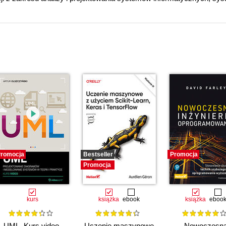
romocja
Bestseller
Promocja
Promocja
kurs
książka
ebook
książka
eboo
UML. Kurs video.
Uczenie maszynowe
Nowoczesn