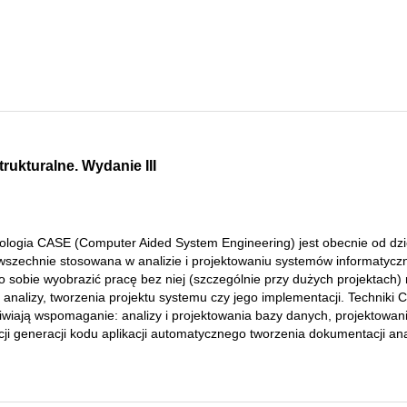
trukturalne. Wydanie III
ologia CASE (Computer Aided System Engineering) jest obecnie od dzi
owszechnie stosowana w analizie i projektowaniu systemów informatycz
o sobie wyobrazić pracę bez niej (szczególnie przy dużych projektach)
 analizy, tworzenia projektu systemu czy jego implementacji. Techniki
iwiają wspomaganie: analizy i projektowania bazy danych, projektowan
cji generacji kodu aplikacji automatycznego tworzenia dokumentacji ana