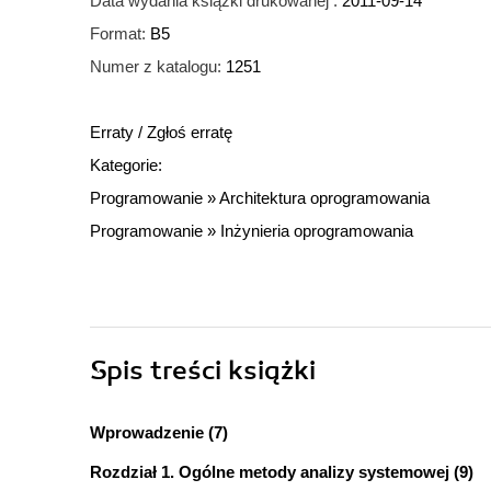
Data wydania książki drukowanej :
2011-09-14
Format:
B5
Numer z katalogu:
1251
Erraty
/
Zgłoś erratę
Kategorie:
Programowanie
»
Architektura oprogramowania
Programowanie
»
Inżynieria oprogramowania
Spis treści
książki
Wprowadzenie (7)
Rozdział 1. Ogólne metody analizy systemowej (9)