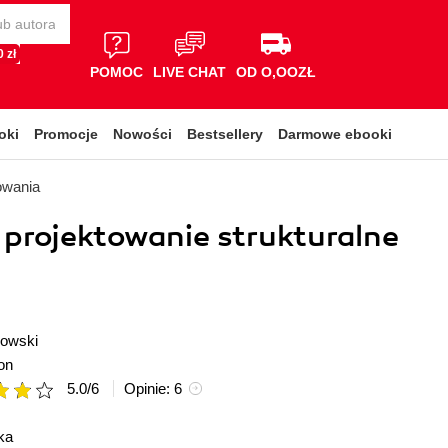
 zł
POMOC
LIVE CHAT
OD O,OOZŁ
oki
Promocje
Nowości
Bestsellery
Darmowe ebooki
owania
i projektowanie strukturalne
owski
on
5.0
/
6
Opinie:
6
ka