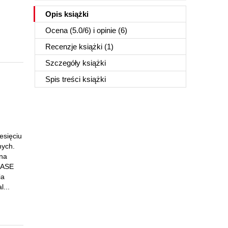
Opis
książki
Ocena (
5.0
/
6
) i opinie (6)
Recenzje
książki
(1)
Szczegóły
książki
Spis treści
książki
esięciu
nych.
 na
 CASE
ia
l...