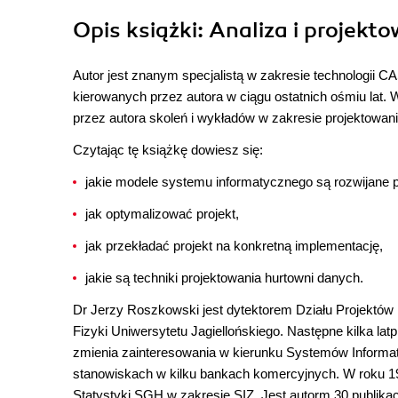
Opis
książki
: Analiza i projekt
Autor jest znanym specjalistą w zakresie technologii C
kierowanych przez autora w ciągu ostatnich ośmiu lat.
przez autora skoleń i wykładów w zakresie projektowa
Czytając tę książkę dowiesz się:
jakie modele systemu informatycznego są rozwijane
jak optymalizować projekt,
jak przekładać projekt na konkretną implementację,
jakie są techniki projektowania hurtowni danych.
Dr Jerzy Roszkowski jest dytektorem Działu Projektó
Fizyki Uniwersytetu Jagiellońskiego. Następne kilka l
zmienia zainteresowania w kierunku Systemów Informa
stanowiskach w kilku bankach komercyjnych. W roku 19
Statystyki SGH w zakresie SIZ. Jest autorm 30 publika