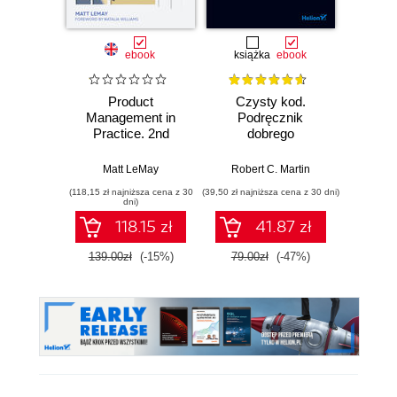
ebook
książka
ebook
Product
Czysty kod.
U
Management in
Podręcznik
mas
Practice. 2nd
dobrego
s
Edition
programisty
roz
Matt LeMay
Robert C. Martin
Julian S
(118,15 zł najniższa cena z 30
(39,50 zł najniższa cena z 30 dni)
dni)
118.15 zł
41.87 zł
139.00zł
(-15%)
79.00zł
(-47%)