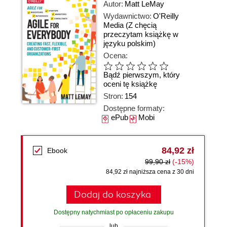
Autor:
Matt LeMay
Wydawnictwo:
O'Reilly
Media
(Z chęcią
przeczytam książkę w
języku polskim)
Ocena:
Bądź pierwszym, który
oceni tę książkę
Stron:
154
Dostępne formaty:
ePub
Mobi
84,92 zł
Ebook
99,90 zł
(-15%)
84,92 zł najniższa cena z 30 dni
Dodaj do koszyka
Dostępny natychmiast po opłaceniu zakupu
lub