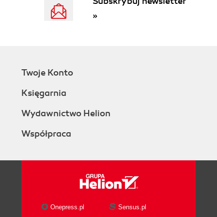
Subskrybuj newsletter
You Might Be Going Astray If:
»
Direct interaction with customers is
seen as low-status drudgeryor is
outsourced
New product or service ideas are
framed as innovations or disruptions
Twoje Konto
The only customer feedback that
travels through the organization is
Księgarnia
positive customer feedback
The progress of your Agile journey is
Wydawnictwo Helion
measured only by operational
Współpraca
metrics like adoption or velocity
Summary: Customers First!
4. Agile Means That We Collaborate Early and
Often
Escaping the Second Law of Organizational
Gravity
Moving from a Report and Critique Culture to
Onepress.pl
Sensus.pl
a Collaborative Culture