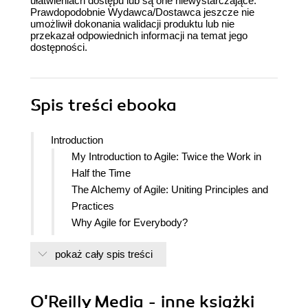
ułatwieniach dostępu lub są one niewystarczające.
Prawdopodobnie Wydawca/Dostawca jeszcze nie
umożliwił dokonania walidacji produktu lub nie
przekazał odpowiednich informacji na temat jego
dostępności.
Spis treści
ebooka
Introduction
My Introduction to Agile: Twice the Work in
Half the Time
The Alchemy of Agile: Uniting Principles and
Practices
Why Agile for Everybody?
Who This Book Is For
pokaż cały spis treści
How I Wrote This Book
How This Book Is Organized
Agile Guiding Principles (Why)
O'Reilly Media - inne książki
Agile Practice Quick Wins and Deep