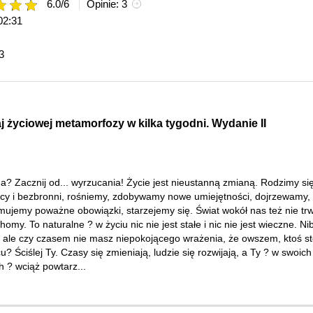
6.0
/
6
Opinie:
3
02:31
3
 życiowej metamorfozy w kilka tygodni. Wydanie II
a? Zacznij od... wyrzucania! Życie jest nieustanną zmianą. Rodzimy si
cy i bezbronni, rośniemy, zdobywamy nowe umiejętności, dojrzewamy,
mujemy poważne obowiązki, starzejemy się. Świat wokół nas też nie tr
homy. To naturalne ? w życiu nic nie jest stałe i nic nie jest wieczne. Ni
, ale czy czasem nie masz niepokojącego wrażenia, że owszem, ktoś st
u? Ściślej Ty. Czasy się zmieniają, ludzie się rozwijają, a Ty ? w swoich
 ? wciąż powtarz...