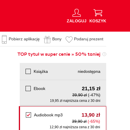
ZALOGUJ
KOSZYK
Pobierz aplikację
Bony
Podaruj prezent
TOP tytuł w super cenie » 50% taniej
Książka
niedostępna
21,15 zł
Ebook
39,90 zł
(-47%)
19,95 zł najniższa cena z 30 dni
13,90 zł
Audiobook mp3
39,90 zł
(-65%)
12,90 zł najniższa cena z 30 dni