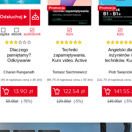
Promocja
Promocja
Odsłuchaj
siążka
ebook
audiobook
kurs
kurs
Dlaczego
Techniki
Angielski dl
pamiętamy?
zapamiętywania.
inżynierów i
Odkrywanie
Kurs video. Active
techników. Ku
sekretów pamięci,
recall i mechanizmy
video. Toolbox 
aby zachować to, co
pamięciowe
B1+
Charan Ranganath
Tomasz Siechniewicz
Piotr Święcicki
ważne
2,90 zł najniższa cena z 30 dni)
(96,75 zł najniższa cena z 30 dni)
(111,75 zł najniższa cena 
13.90 zł
122.54 zł
141.55 
59.00zł
(-76%)
129.00zł
(-5%)
149.00zł
(-5%