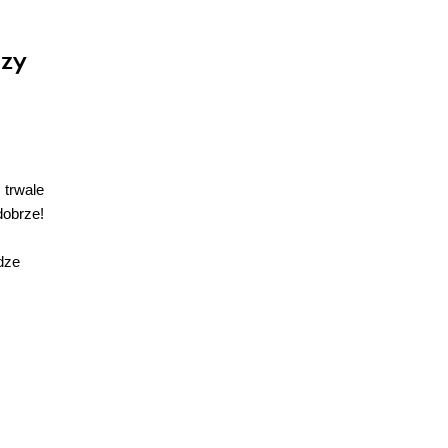
ozy
 trwale
dobrze!
dze