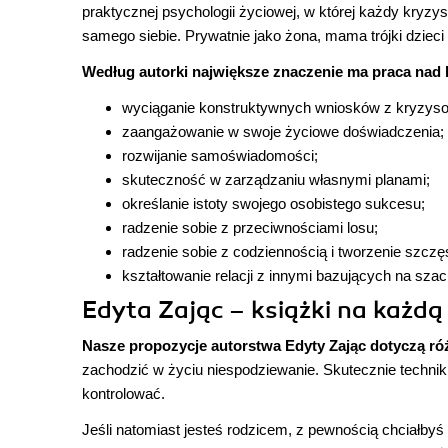
praktycznej psychologii życiowej, w której każdy kry
samego siebie. Prywatnie jako żona, mama trójki dziec
Według autorki największe znaczenie ma praca nad 
wyciąganie konstruktywnych wniosków z kryzyso
zaangażowanie w swoje życiowe doświadczenia;
rozwijanie samoświadomości;
skuteczność w zarządzaniu własnymi planami;
określanie istoty swojego osobistego sukcesu;
radzenie sobie z przeciwnościami losu;
radzenie sobie z codziennością i tworzenie szczęś
kształtowanie relacji z innymi bazujących na szac
Edyta Zając – książki na każdą
Nasze propozycje autorstwa
Edyty Zając
dotyczą ró
zachodzić w życiu niespodziewanie. Skutecznie techniki
kontrolować.
Jeśli natomiast jesteś rodzicem, z pewnością chciałbyś 