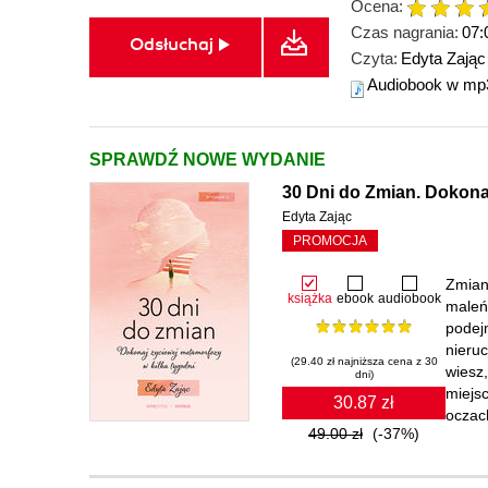
Ocena:
Czas nagrania:
07:
Odsłuchaj
Czyta:
Edyta Zając
Audiobook w mp
SPRAWDŹ NOWE WYDANIE
30 Dni do Zmian. Dokonaj
Edyta Zając
PROMOCJA
Zmian
książka
ebook
audiobook
maleń
podej
nieruc
(29.40 zł najniższa cena z 30
wiesz
dni)
miejsc
30.87 zł
oczach
49.00 zł
(-37%)