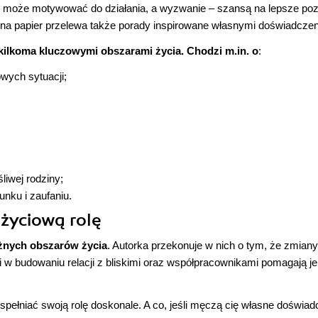
zys może motywować do działania, a wyzwanie – szansą na lepsze po
i na papier przelewa także porady inspirowane własnymi doświadczen
kilkoma kluczowymi obszarami życia. Chodzi m.in. o
:
wych sytuacji;
liwej rodziny;
unku i zaufaniu.
 życiową rolę
żnych obszarów życia
. Autorka przekonuje w nich o tym, że zmian
 w budowaniu relacji z bliskimi oraz współpracownikami pomagają je
spełniać swoją rolę doskonale. A co, jeśli męczą cię własne doświad