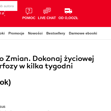
 zł
POMOC
LIVE CHAT
OD O,OOZŁ
oki
Promocje
Nowości
Bestsellery
Darmowe ebooki
o Zmian. Dokonaj życiowej
ozy w kilka tygodni
ok)
sus