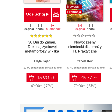
Nowość
Promocja
Odsłuchaj
książka
ebook
audiobook
książka
ebook
k
30 Dni do Zmian.
Nowoczesny
Dokonaj życiowej
niemiecki dla branży
metamorfozy w kilka
IT. Praktyczne
tygodni. Wydanie II
przykłady i ćwiczenia
Edyta Zając
Izabela Kein
(12,90 zł najniższa cena z 30 dni)
(47,40 zł najniższa cena z 30 dni)
(1
13.90 zł
49.77 zł
49.00zł
(-72%)
79.00zł
(-37%)