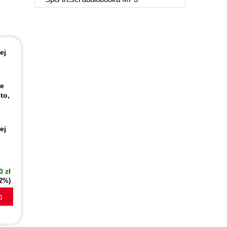
ej
ie
to,
ej
0 zł
72%)
a