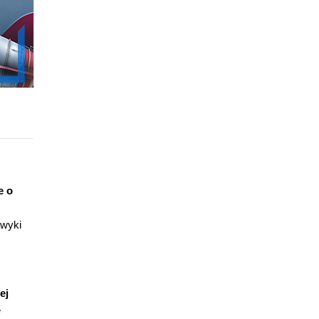
e o
awyki
ej
e