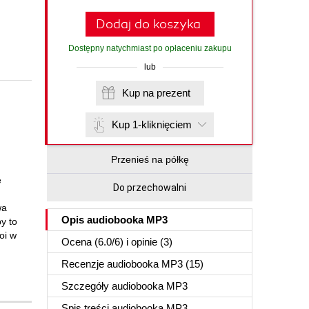
Dodaj do koszyka
Dostępny natychmiast po opłaceniu zakupu
lub
Kup na prezent
Kup 1-kliknięciem
Przenieś na półkę
ę
Do przechowalni
wa
Opis
audiobooka MP3
by to
oi w
Ocena (
6.0
/
6
) i opinie (3)
Recenzje
audiobooka MP3
(15)
Szczegóły
audiobooka MP3
Spis treści
audiobooka MP3