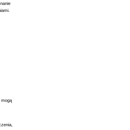
znanie
iami.
y mogą
czenia,