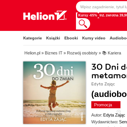
Kursy -65%
Inż. zwrotna 39,90
Kategorie
Książki
Ebooki
Kursy video
Audiobo
Helion.pl
»
Biznes IT
»
Rozwój osobisty
»
📚 Kariera
30 Dni d
metamorf
Edyta Zając
(audiobo
Promocja
Autor:
Edyta Zając
Wydawnictwo:
Sen