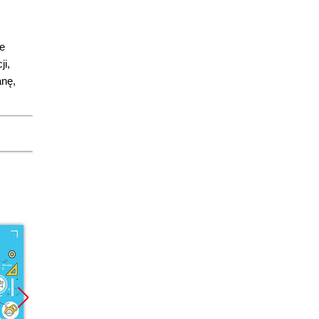
że
ji,
anę,