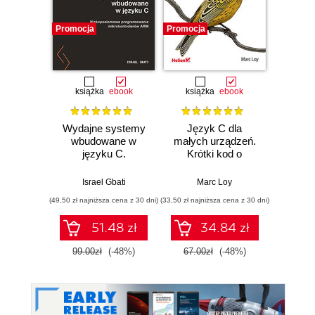
Promocja
Promocja
Promocj
książka
ebook
książka
ebook
ksią
Wydajne systemy
Język C dla
Języ
wbudowane w
małych urządzeń.
Progr
języku C.
Krótki kod o
Wy
Niskopoziomowe
wielkich
programowanie
możliwościach
Israel Gbati
Marc Loy
Brian W.
mikrokontrolerów
(49,50 zł najniższa cena z 30 dni)
(33,50 zł najniższa cena z 30 dni)
(38,50 zł naj
ARM
51.48 zł
34.84 zł
99.00zł
(-48%)
67.00zł
(-48%)
77.0