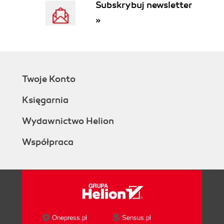
Subskrybuj newsletter
Working
»
How Should the Error Indication Be
Returned?
Interweaving Documentation
Doxygen
The narrative
Twoje Konto
Literate Code with CWEB
3. Packaging Your Project
Księgarnia
The Shell
Replacing Shell Commands with Their
Wydawnictwo Helion
Outputs
Współpraca
Use the Shells for Loops to Operate on a
Set of Files
Test for Files
fc
Makefiles vs. Shell Scripts
Packaging Your Code with Autotools
An Autotools Demo
Onepress.pl
Sensus.pl