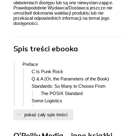
ułatwieniach dostępu lub są one niewystarczające.
Prawdopodobnie Wydawca/Dostawca jeszcze nie
umożliwił dokonania walidacji produktu lub nie
przekazał odpowiednich informacji na temat jego
dostępności.
Spis treści
ebooka
Preface
C Is Punk Rock
Q & A (Or, the Parameters of the Book)
Standards: So Many to Choose From
The POSIX Standard
Some Logistics
The Second Edition
pokaż cały spis treści
Conventions Used in This Book
Using Code Examples
Safari Books Online
O'Reilly Media - inne książki