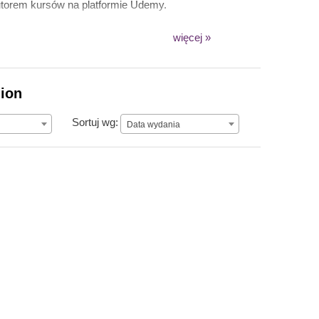
utorem kursów na platformie Udemy.
więcej »
lion
Data wydania
Sortuj wg:
Data wydania