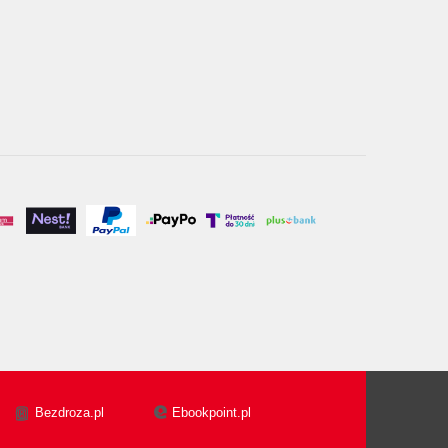
Bezdroza.pl
Ebookpoint.pl