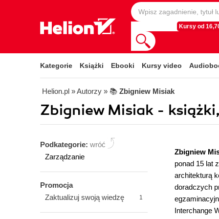
Kursy od 16,70
Kategorie
Książki
Ebooki
Kursy video
Audiobo
Helion.pl
» Autorzy
» 📚
Zbigniew Misiak
Zbigniew Misiak - książki
Podkategorie:
wróć
Zbigniew Mi
Zarządzanie
ponad 15 lat
architekturą 
Promocja
doradczych pr
Zaktualizuj swoją wiedzę
1
egzaminacyjn
Interchange 