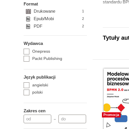
standardu BP
Format
Drukowane
1
Epub/Mobi
2
PDF
2
Tytuły au
Wydawca
Onepress
Packt Publishing
Język publikacji
angielski
polski
Zakres cen
Promocja
–