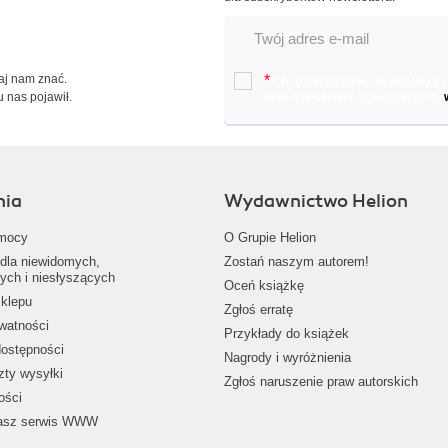
Daj nam znać.
*
Chcę otrzymywać na podany e-ma
u nas pojawił.
oraz nowościach wydawniczych.
nia
Wydawnictwo Helion
mocy
O Grupie Helion
dla niewidomych,
Zostań naszym autorem!
ych i niesłyszących
Oceń książkę
klepu
Zgłoś erratę
ywatności
Przykłady do książek
dostępności
Nagrody i wyróżnienia
zty wysyłki
Zgłoś naruszenie praw autorskich
ości
nasz serwis WWW