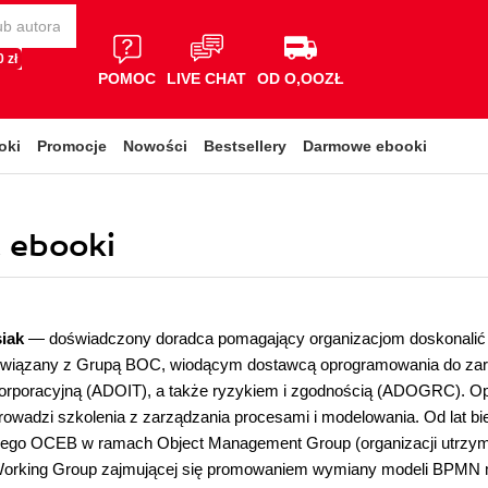
 zł
POMOC
LIVE CHAT
OD O,OOZŁ
oki
Promocje
Nowości
Bestsellery
Darmowe ebooki
, ebooki
siak
― doświadczony doradca pomagający organizacjom doskonalić 
 związany z Grupą BOC, wiodącym dostawcą oprogramowania do za
korporacyjną (ADOIT), a także ryzykiem i zgodnością (ADOGRC). Opró
owadzi szkolenia z zarządzania procesami i modelowania. Od lat bie
ego OCEB w ramach Object Management Group (organizacji utrzymu
Working Group zajmującej się promowaniem wymiany modeli BPMN 