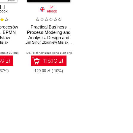
book
ebook
procesów
Practical Business
h. BPMN
Process Modeling and
dstaw
Analysis. Design and
isiak
Jim Sinur
optimize business
,
Zbigniew Misiak
,
BJ Biernatowski
,
Pedro Robledo
processes
cena z 30 dni)
(96,75 zł najniższa cena z 30 dni)
incrementally for AI
transformation using
9 zł
116.10 zł
BPMN
-37%)
129.00 zł
(-10%)