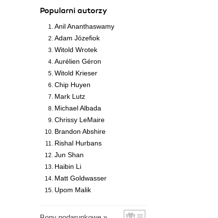
Popularni autorzy
Anil Ananthaswamy
Adam Józefiok
Witold Wrotek
Aurélien Géron
Witold Krieser
Chip Huyen
Mark Lutz
Michael Albada
Chrissy LeMaire
Brandon Abshire
Rishal Hurbans
Jun Shan
Haibin Li
Matt Goldwasser
Upom Malik
Bony podarunkowe »