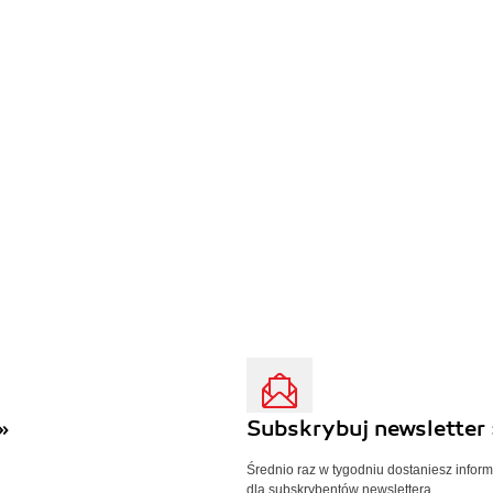
»
Subskrybuj newsletter 
Średnio raz w tygodniu dostaniesz infor
dla subskrybentów newslettera.