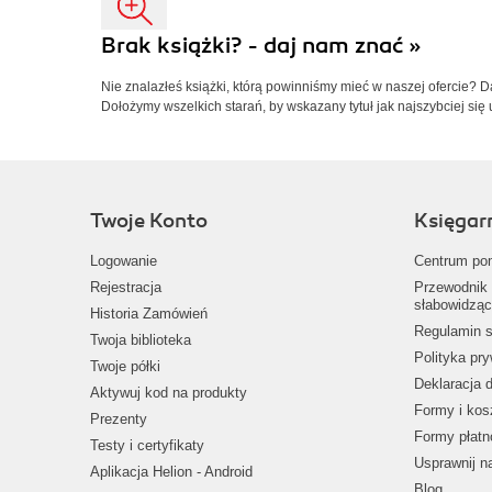
Brak książki? - daj nam znać »
Nie znalazłeś książki, którą powinniśmy mieć w naszej ofercie? 
Dołożymy wszelkich starań, by wskazany tytuł jak najszybciej się 
Twoje Konto
Księgar
Logowanie
Centrum po
Rejestracja
Przewodnik 
słabowidząc
Historia Zamówień
Regulamin s
Twoja biblioteka
Polityka pr
Twoje półki
Deklaracja 
Aktywuj kod na produkty
Formy i kos
Prezenty
Formy płatn
Testy i certyfikaty
Usprawnij 
Aplikacja Helion - Android
Blog