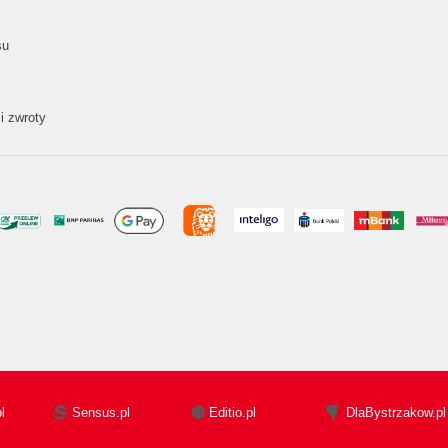
su
i zwroty
l
Sensus.pl
Editio.pl
DlaBystrzakow.pl