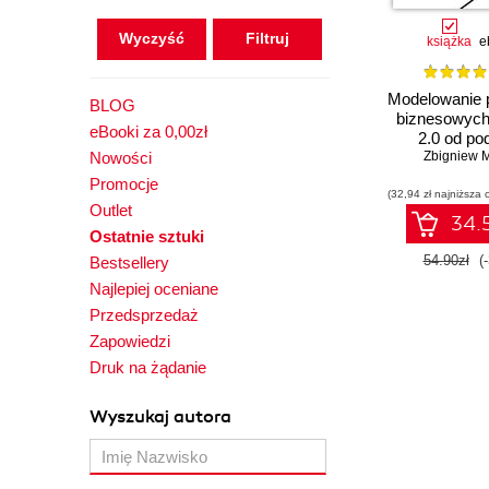
Wyczyść
książka
e
Modelowanie 
BLOG
biznesowyc
eBooki za 0,00zł
2.0 od po
Nowości
Zbigniew M
Promocje
(32,94 zł najniższa 
Outlet
34.5
Ostatnie sztuki
54.90zł
(
Bestsellery
Najlepiej oceniane
Przedsprzedaż
Zapowiedzi
Druk na żądanie
Wyszukaj autora