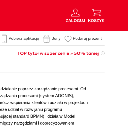
ZALOGUJ
KOSZYK
Pobierz aplikację
Bony
Podaruj prezent
TOP tytuł w super cenie » 50% taniej
działanie poprzez zarządzanie procesami. Od
rządzania procesami (system ADONIS),
cz wspierania klientów i udziału w projektach
rze udział w rozwijaniu programu
jącej standard BPMN) i działa w Model
między narzędziami i doprecyzowaniem