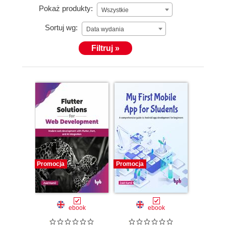
Pokaż produkty:
Wszystkie
Sortuj wg:
Data wydania
Filtruj »
Promocja
Promocja
ebook
ebook