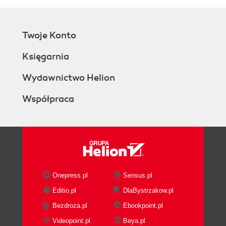
Twoje Konto
Księgarnia
Wydawnictwo Helion
Współpraca
Onepress.pl
Sensus.pl
Editio.pl
DlaBystrzakow.pl
Bezdroza.pl
Ebookpoint.pl
Videopoint.pl
Beya.pl