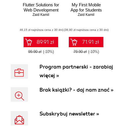
Flutter Solutions for
My First Mobile
Web Development
App for Students
Zaid Kamil
Zaid Kamil
(46,15 zł najniższa cena z 30 dni)
(36,90 zł najniższa cena z 30 dni)
89.91 zł
71.91 zł
99.90 zł
(-10%)
79.90 zł
(-10%)
Program partnerski - zarabiaj
więcej »
Brak książki? - daj nam znać »
Subskrybuj newsletter »