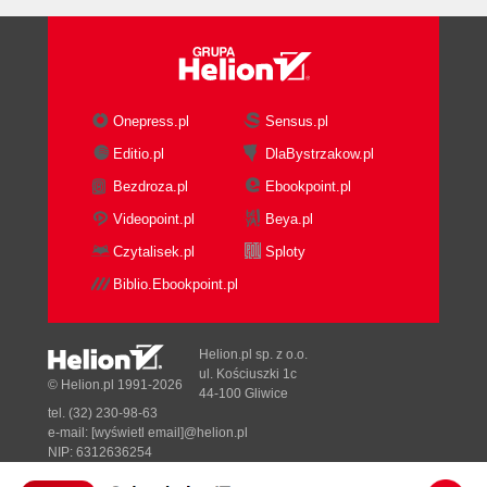
Onepress.pl
Sensus.pl
Editio.pl
DlaBystrzakow.pl
Bezdroza.pl
Ebookpoint.pl
Videopoint.pl
Beya.pl
Czytalisek.pl
Sploty
Biblio.Ebookpoint.pl
Helion.pl sp. z o.o.
ul. Kościuszki 1c
© Helion.pl 1991-2026
44-100 Gliwice
tel. (32) 230-98-63
e-mail:
[wyświetl email]@helion.pl
NIP: 6312636254
Regon: 241989027