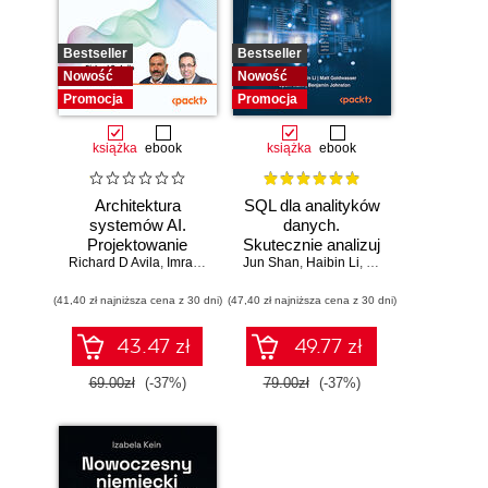
Bestseller
Bestseller
Nowość
Nowość
Promocja
Promocja
książka
ebook
książka
ebook
Architektura
SQL dla analityków
systemów AI.
danych.
Projektowanie
Skutecznie analizuj
Richard D Avila
skalowalnego i
,
Imran Ahmad
Jun Shan
dane, wyciągaj
,
Haibin Li
,
Matt Goldwasser
,
Up
niezawodnego
wartościowe
(41,40 zł najniższa cena z 30 dni)
oprogramowania
(47,40 zł najniższa cena z 30 dni)
wnioski i opanuj
zaawansowany
SQL na potrzeby
43.47 zł
49.77 zł
praktycznych
zastosowań.
69.00zł
(-37%)
79.00zł
(-37%)
Wydanie IV