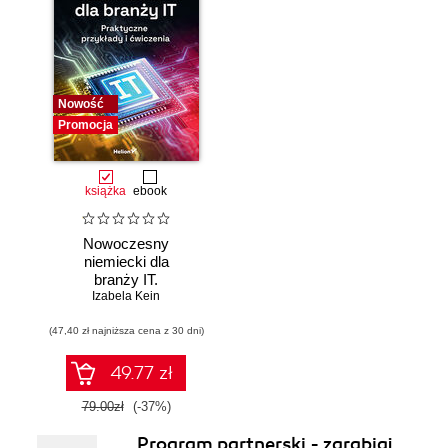
Nowość
Promocja
książka
ebook
Nowoczesny
niemiecki dla
branży IT.
Praktyczne
Izabela Kein
przykłady i
(47,40 zł najniższa cena z 30 dni)
ćwiczenia
49.77 zł
79.00zł
(-37%)
Program partnerski - zarabiaj