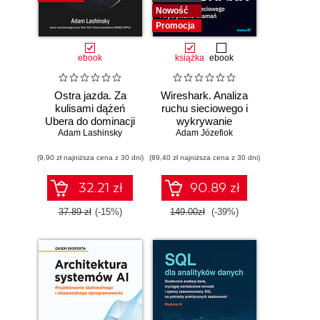
Nowość
Promocja
ebook
książka
ebook
Ostra jazda. Za
Wireshark. Analiza
kulisami dążeń
ruchu sieciowego i
Ubera do dominacji
wykrywanie
Adam Lashinsky
na świecie
Adam Józefiok
włamań
(9,90 zł najniższa cena z 30 dni)
(89,40 zł najniższa cena z 30 dni)
32.21 zł
90.89 zł
37.89 zł
(-15%)
149.00zł
(-39%)