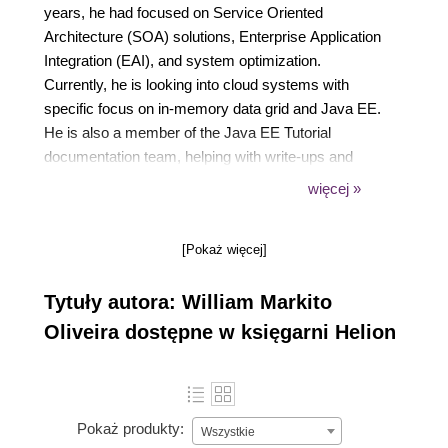
years, he had focused on Service Oriented
Architecture (SOA) solutions, Enterprise Application
Integration (EAI), and system optimization.
Currently, he is looking into cloud systems with
specific focus on in-memory data grid and Java EE.
He is also a member of the Java EE Tutorial
documentation team, helping with write-ups and
code examples about new Java EE technologies
więcej »
and can be reached at Twitter (@william_markito) or
through his blog, https://blog.markito.info. He has
[Pokaż więcej]
authored another book, The Java EE 6 Tutorial:
Advanced Topics, Fourth Edition, Addison-Wesley
Tytuły autora: William Markito
Professional, 978-0-13708-186-8.
Oliveira dostępne w księgarni Helion
Pokaż produkty:
Wszystkie