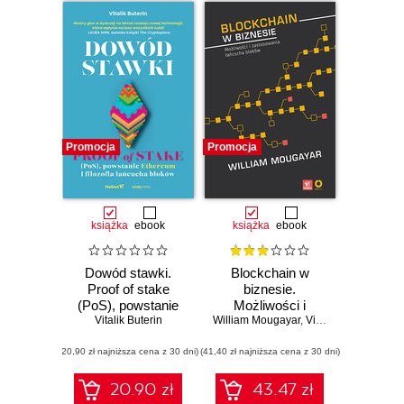
Promocja
Promocja
książka
ebook
książka
ebook
Dowód stawki.
Blockchain w
Proof of stake
biznesie.
(PoS), powstanie
Możliwości i
Ethereum i filozofia
Vitalik Buterin
William Mougayar
zastosowania
,
Vitalik Buterin
łańcucha bloków
łańcucha bloków
(20,90 zł najniższa cena z 30 dni)
(41,40 zł najniższa cena z 30 dni)
20.90 zł
43.47 zł