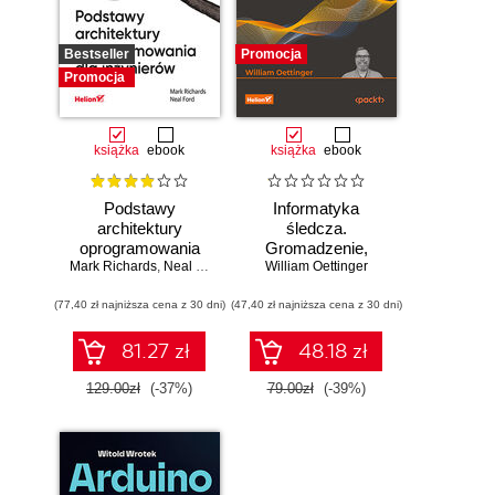
Bestseller
Promocja
Promocja
książka
ebook
książka
ebook
Podstawy
Informatyka
architektury
śledcza.
oprogramowania
Gromadzenie,
Mark Richards
dla inżynierów.
,
Neal Ford
William Oettinger
analiza i
Wydanie II
zabezpieczanie
(77,40 zł najniższa cena z 30 dni)
(47,40 zł najniższa cena z 30 dni)
dowodów
elektronicznych dla
początkujących.
81.27 zł
48.18 zł
Wydanie II
129.00zł
(-37%)
79.00zł
(-39%)