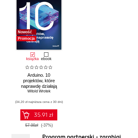
Nowość
Promocja
książka
ebook
Arduino. 10
projektów, które
naprawdę działają
Witold Wrotek
(34,20 zł najniższa cena z 30 dni)
35.91 zł
57.00zł
(-37%)
Program partnerski - zarabiaj