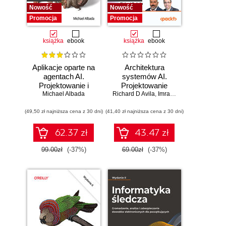
Nowość
Nowość
Promocja
Promocja
książka
ebook
książka
ebook
Aplikacje oparte na
Architektura
agentach AI.
systemów AI.
Projektowanie i
Projektowanie
Michael Albada
wdrażanie
Richard D Avila
skalowalnego i
,
Imran Ahmad
systemów
niezawodnego
(49,50 zł najniższa cena z 30 dni)
wieloagentowych
(41,40 zł najniższa cena z 30 dni)
oprogramowania
62.37 zł
43.47 zł
99.00zł
(-37%)
69.00zł
(-37%)