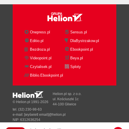
Onepress.pl
Sensus.pl
Editio.pl
DlaBystrzakow.pl
Bezdroza.pl
Ebookpoint.pl
Videopoint.pl
Beya.pl
Czytalisek.pl
Sploty
Biblio.Ebookpoint.pl
Helion.pl sp. z o.o.
ul. Kościuszki 1c
© Helion.pl 1991-2026
44-100 Gliwice
tel. (32) 230-98-63
e-mail:
[wyświetl email]@helion.pl
NIP: 6312636254
Regon: 241989027