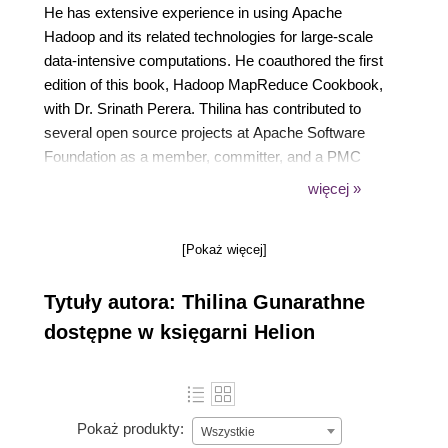
He has extensive experience in using Apache
Hadoop and its related technologies for large-scale
data-intensive computations. He coauthored the first
edition of this book, Hadoop MapReduce Cookbook,
with Dr. Srinath Perera. Thilina has contributed to
several open source projects at Apache Software
Foundation as a member, committer, and a PMC
member. He has also published many peer-
więcej »
reviewed research articles on how to extend the
MapReduce model to perform efficient data mining
[Pokaż więcej]
and data analytics computations in the cloud. Thilina
received his PhD and MSc degrees in computer
Tytuły autora: Thilina Gunarathne
science from Indiana University, Bloomington, USA,
and received his bachelor of science degree in
dostępne w księgarni Helion
computer science and engineering from University
of Moratuwa, Sri Lanka.
Pokaż produkty:
Wszystkie