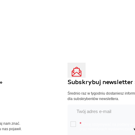
»
Subskrybuj newsletter 
Średnio raz w tygodniu dostaniesz infor
dla subskrybentów newslettera.
Daj nam znać.
*
Chcę otrzymywać na podany e-ma
u nas pojawił.
oraz nowościach wydawniczych.