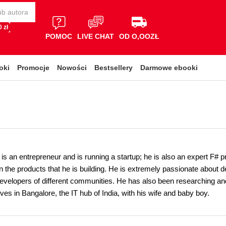
 zł
POMOC
LIVE CHAT
OD O,OOZŁ
oki
Promocje
Nowości
Bestsellery
Darmowe ebooki
is an entrepreneur and is running a startup; he is also an expert F# 
 the products that he is building. He is extremely passionate about d
evelopers of different communities. He has also been researching and
ves in Bangalore, the IT hub of India, with his wife and baby boy.