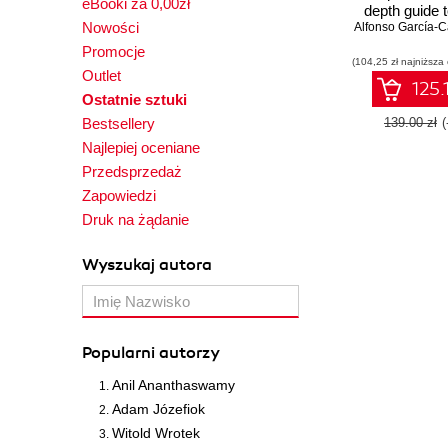
eBooki za 0,00zł
depth guide t
Nowości
functional 
using 
Promocje
(104,25 zł najniższa
Outlet
125.
Ostatnie sztuki
Bestsellery
139.00 zł
Najlepiej oceniane
Przedsprzedaż
Zapowiedzi
Druk na żądanie
Wyszukaj autora
Popularni autorzy
Anil Ananthaswamy
Adam Józefiok
Witold Wrotek