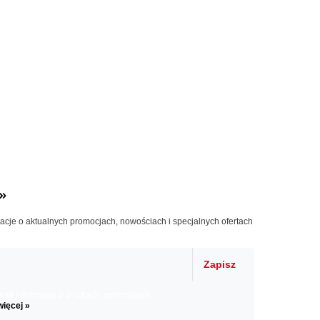
»
macje o aktualnych promocjach, nowościach i specjalnych ofertach
Zapisz
il informacje o zniżkach, promocjach
więcej »