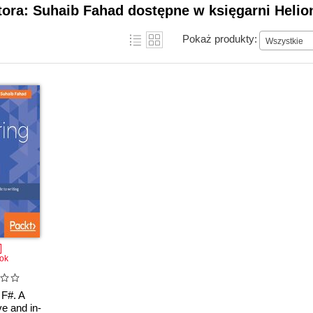
tora: Suhaib Fahad dostępne w księgarni Helio
Pokaż produkty:
Wszystkie
ok
 F#. A
e and in-