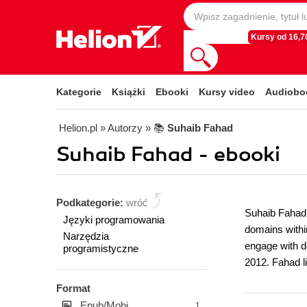
Kursy od 16,70
Kategorie
Książki
Ebooki
Kursy video
Audiobo
Helion.pl
» Autorzy
» 📚
Suhaib Fahad
Suhaib Fahad - ebooki
Podkategorie:
wróć
Suhaib Fahad 
Języki programowania
domains within
Narzędzia
engage with d
programistyczne
2012. Fahad li
Format
Epub/Mobi
1