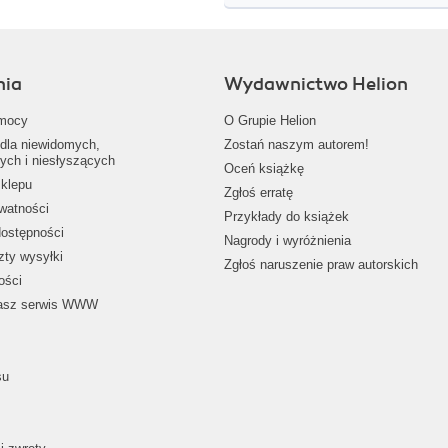
nia
Wydawnictwo Helion
mocy
O Grupie Helion
dla niewidomych,
Zostań naszym autorem!
ych i niesłyszących
Oceń książkę
klepu
Zgłoś erratę
ywatności
Przykłady do książek
dostępności
Nagrody i wyróżnienia
zty wysyłki
Zgłoś naruszenie praw autorskich
ości
nasz serwis WWW
su