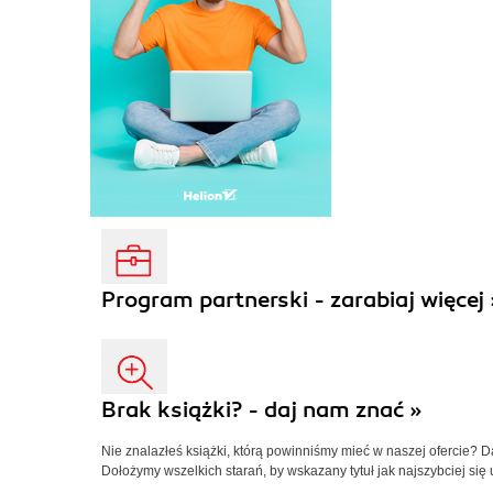
Program partnerski - zarabiaj więcej 
Brak książki? - daj nam znać »
Nie znalazłeś książki, którą powinniśmy mieć w naszej ofercie? 
Dołożymy wszelkich starań, by wskazany tytuł jak najszybciej się 