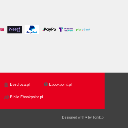
Bezdroza.pl
Ebookpoint.pl
Biblio.Ebookpoint.pl
Designed with ♥ by
Tonik.pl