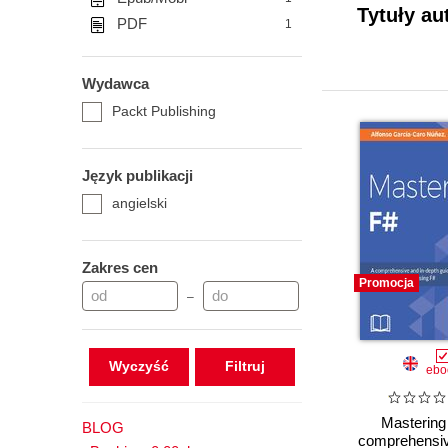
Tytuły au
PDF
1
Wydawca
Packt Publishing
Język publikacji
angielski
Zakres cen
Promocja
–
Wyczyść
ebo
Mastering
BLOG
comprehensiv