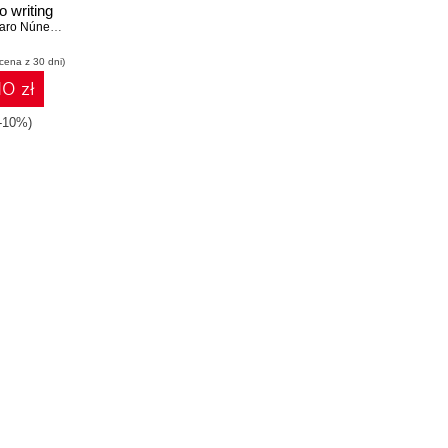
o writing
programs
Alfonso García-Caro Núnez
,
Suhaib Fahad
F#
 cena z 30 dni)
10 zł
(-10%)