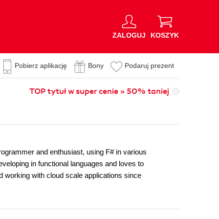
ZALOGUJ
KOSZYK
Pobierz aplikację
Bony
Podaruj prezent
TOP tytuł w super cenie » 50% taniej
programmer and enthusiast, using F# in various
eveloping in functional languages and loves to
 working with cloud scale applications since