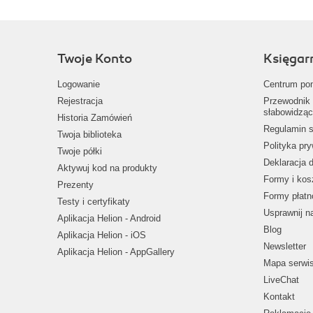
Twoje Konto
Księgar
Logowanie
Centrum po
Rejestracja
Przewodnik 
słabowidząc
Historia Zamówień
Regulamin s
Twoja biblioteka
Polityka pr
Twoje półki
Deklaracja 
Aktywuj kod na produkty
Formy i kos
Prezenty
Formy płatn
Testy i certyfikaty
Usprawnij 
Aplikacja Helion - Android
Blog
Aplikacja Helion - iOS
Newsletter
Aplikacja Helion - AppGallery
Mapa serwi
LiveChat
Kontakt