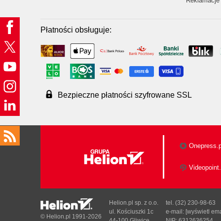
Reklamacje 
Płatności obsługuje:
Bezpieczne płatności szyfrowane SSL
Onepress.p
Videopoint.
Helion.pl sp. z o.o.
tel. (32) 230-98-63
ul. Kościuszki 1c
e-mail:
[wyświetl ema
© Helion.pl 1991-2026
44-100 Gliwice
NIP: 6312636254