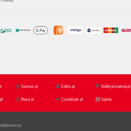
i zwroty
l
Sensus.pl
Editio.pl
DlaBystrzakow.pl
pl
Beya.pl
Czytalisek.pl
Sploty
il]@helion.pl