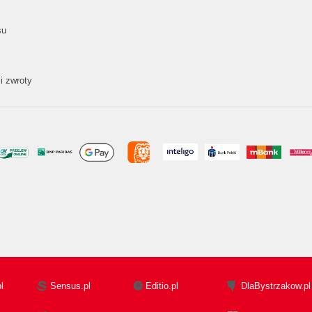
su
i zwroty
l
Sensus.pl
Editio.pl
DlaBystrzakow.pl