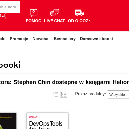
 zł
POMOC
LIVE CHAT
OD O,OOZŁ
oki
Promocje
Nowości
Bestsellery
Darmowe ebooki
booki
tora: Stephen Chin dostępne w księgarni Helio
Pokaż produkty:
Wszystkie