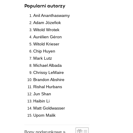
Popularni autorzy
Anil Ananthaswamy
Adam Józefiok
Witold Wrotek
Aurélien Géron
Witold Krieser
Chip Huyen
Mark Lutz
Michael Albada
Chrissy LeMaire
Brandon Abshire
Rishal Hurbans
Jun Shan
Haibin Li
Matt Goldwasser
Upom Malik
Bony podarunkowe »