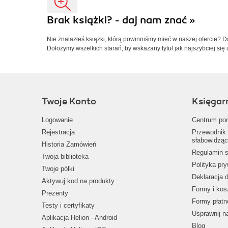
Brak książki? - daj nam znać »
Nie znalazłeś książki, którą powinniśmy mieć w naszej ofercie? 
Dołożymy wszelkich starań, by wskazany tytuł jak najszybciej się 
Twoje Konto
Księgar
Logowanie
Centrum po
Rejestracja
Przewodnik 
słabowidząc
Historia Zamówień
Regulamin s
Twoja biblioteka
Polityka pr
Twoje półki
Deklaracja 
Aktywuj kod na produkty
Formy i kos
Prezenty
Formy płatn
Testy i certyfikaty
Usprawnij 
Aplikacja Helion - Android
Blog