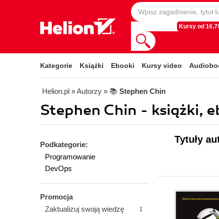
Kursy od 16,70
Kategorie
Książki
Ebooki
Kursy video
Audiobo
Helion.pl
» Autorzy
» 📚
Stephen Chin
Stephen Chin - książki, e
Tytuły au
Podkategorie:
Programowanie
DevOps
Promocja
Zaktualizuj swoją wiedzę
1