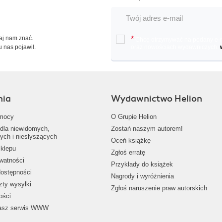
Daj nam znać.
*
Chcę otrzymywać na podany e-ma
u nas pojawił.
oraz nowościach wydawniczych.
nia
Wydawnictwo Helion
mocy
O Grupie Helion
dla niewidomych,
Zostań naszym autorem!
ych i niesłyszących
Oceń książkę
klepu
Zgłoś erratę
ywatności
Przykłady do książek
dostępności
Nagrody i wyróżnienia
zty wysyłki
Zgłoś naruszenie praw autorskich
ości
nasz serwis WWW