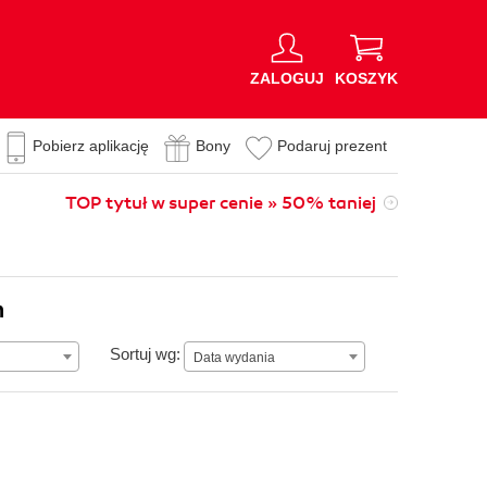
ZALOGUJ
KOSZYK
Pobierz aplikację
Bony
Podaruj prezent
TOP tytuł w super cenie » 50% taniej
n
Data wydania
Sortuj wg:
Data wydania