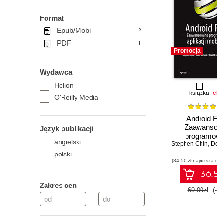
Format
Epub/Mobi
2
PDF
1
Promocja
Wydawca
Helion
książka
e
O'Reilly Media
Android F
Zaawans
Język publikacji
programo
angielski
Stephen Chin
aplikacji m
,
De
polski
(34,50 zł najniższa 
36.5
Zakres cen
69.00zł
(
–