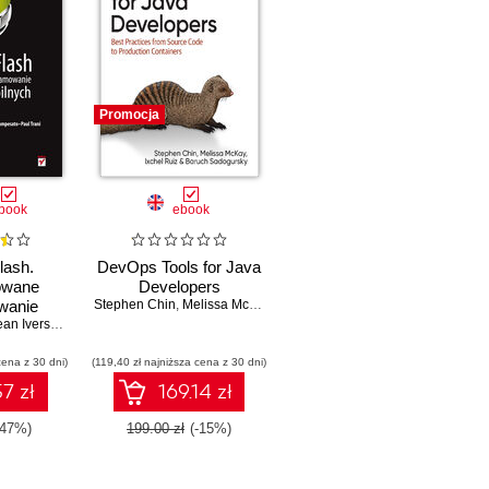
Promocja
book
ebook
lash.
DevOps Tools for Java
owane
Developers
wanie
Stephen Chin
,
Melissa McKay
,
Ixchel Ruiz
obilnych
an Iverson
,
Oswald Campesato
,
Paul Trani
cena z 30 dni)
(119,40 zł najniższa cena z 30 dni)
7 zł
169.14 zł
-47%)
199.00 zł
(-15%)