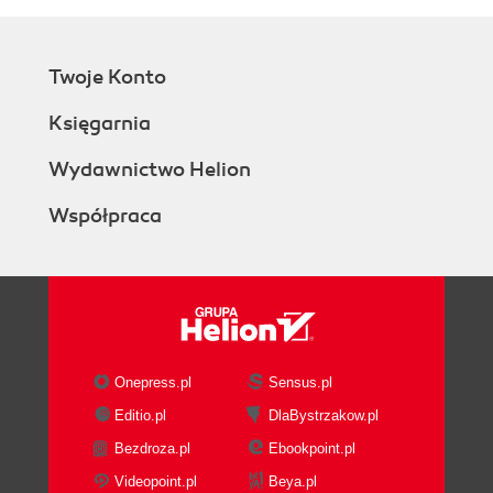
Twoje Konto
Księgarnia
Wydawnictwo Helion
Współpraca
Onepress.pl
Sensus.pl
Editio.pl
DlaBystrzakow.pl
Bezdroza.pl
Ebookpoint.pl
Videopoint.pl
Beya.pl