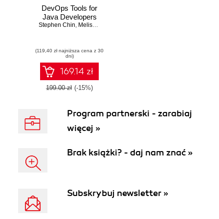
DevOps Tools for
Java Developers
Stephen Chin
,
Melissa McKay
,
Ixchel Ruiz
(119,40 zł najniższa cena z 30
dni)
169.14 zł
199.00 zł
(-15%)
Program partnerski - zarabiaj
więcej »
Brak książki? - daj nam znać »
Subskrybuj newsletter »