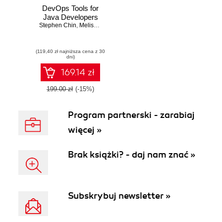
DevOps Tools for
Java Developers
Stephen Chin
,
Melissa McKay
,
Ixchel Ruiz
(119,40 zł najniższa cena z 30
dni)
169.14 zł
199.00 zł
(-15%)
Program partnerski - zarabiaj
więcej »
Brak książki? - daj nam znać »
Subskrybuj newsletter »