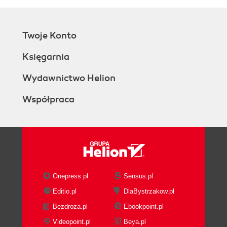
Twoje Konto
Księgarnia
Wydawnictwo Helion
Współpraca
Onepress.pl
Sensus.pl
Editio.pl
DlaBystrzakow.pl
Bezdroza.pl
Ebookpoint.pl
Videopoint.pl
Beya.pl