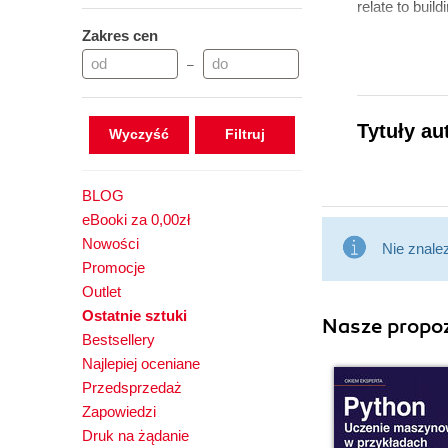
relate to buil
Zakres cen
–
Tytuły au
Wyczyść
BLOG
eBooki za 0,00zł
Nowości
Nie znale
Promocje
Outlet
Ostatnie sztuki
Nasze propoz
Bestsellery
Najlepiej oceniane
Przedsprzedaż
Zapowiedzi
Druk na żądanie