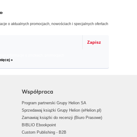
»
macje o aktualnych promocjach, nowościach i specjalnych ofertach
Zapisz
il informacje o zniżkach, promocjach
więcej »
Współpraca
Program partnerski Grupy Helion SA
Sprzedawaj książki Grupy Helion (eHelion.pl)
Zamawiaj książki do recenzji (Biuro Prasowe)
BIBLIO Ebookpoint
Custom Publishing - B2B