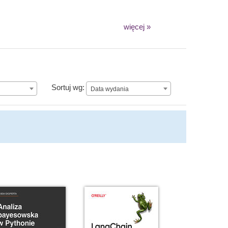
więcej »
Data wydania
Sortuj wg:
Data wydania