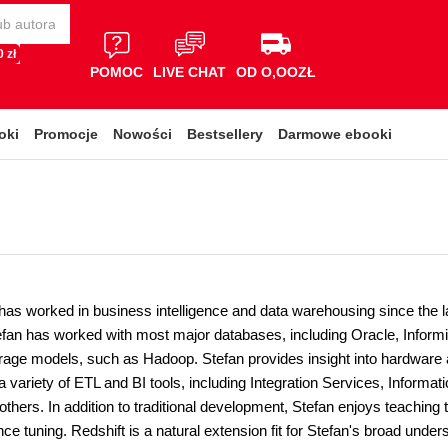
 zł
POMOC
LIVE CHAT
OD O,OOZŁ
oki
Promocje
Nowości
Bestsellery
Darmowe ebooki
as worked in business intelligence and data warehousing since the lat
tefan has worked with most major databases, including Oracle, Infor
orage models, such as Hadoop. Stefan provides insight into hardware 
a variety of ETL and BI tools, including Integration Services, Informa
thers. In addition to traditional development, Stefan enjoys teaching 
e tuning. Redshift is a natural extension fit for Stefan's broad und