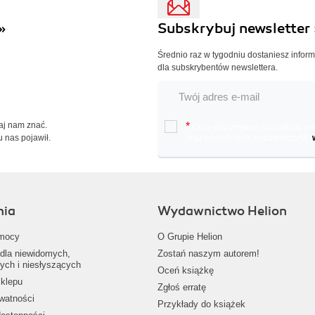
»
Subskrybuj newsletter 
Średnio raz w tygodniu dostaniesz infor
dla subskrybentów newslettera.
Daj nam znać.
*
Chcę otrzymywać na podany e-ma
u nas pojawił.
oraz nowościach wydawniczych.
nia
Wydawnictwo Helion
mocy
O Grupie Helion
dla niewidomych,
Zostań naszym autorem!
ych i niesłyszących
Oceń książkę
klepu
Zgłoś erratę
ywatności
Przykłady do książek