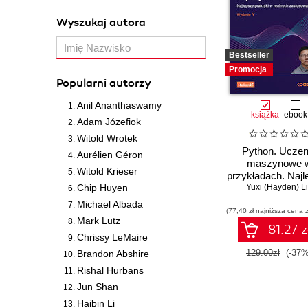
Wyszukaj autora
Bestseller
Promocja
Popularni autorzy
Anil Ananthaswamy
książka
ebook
Adam Józefiok
Witold Wrotek
Python. Uczen
Aurélien Géron
maszynowe 
Witold Krieser
przykładach. Najl
Chip Huyen
praktyki w real
Yuxi (Hayden) L
zastosowaniac
Michael Albada
(77,40 zł najniższa cena z
Wydanie IV
Mark Lutz
81.27 z
Chrissy LeMaire
129.00zł
(-37%
Brandon Abshire
Rishal Hurbans
Jun Shan
Haibin Li