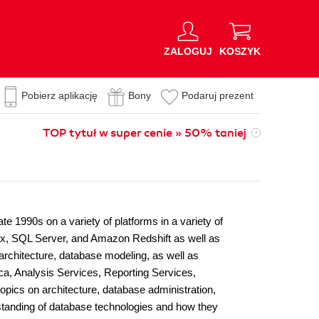
ZALOGUJ
KOSZYK
Pobierz aplikację
Bony
Podaruj prezent
TOP tytuł w super cenie » 50% taniej
e 1990s on a variety of platforms in a variety of
mix, SQL Server, and Amazon Redshift as well as
architecture, database modeling, as well as
tica, Analysis Services, Reporting Services,
topics on architecture, database administration,
erstanding of database technologies and how they