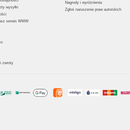
dostępności
Nagrody i wyróżnienia
zty wysyłki
Zgłoś naruszenie praw autorskich
ości
nasz serwis WWW
su
i zwroty