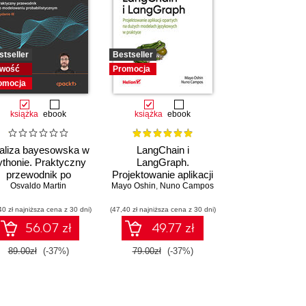
stseller
Bestseller
wość
Promocja
omocja
książka
ebook
książka
ebook
aliza bayesowska w
LangChain i
thonie. Praktyczny
LangGraph.
przewodnik po
Projektowanie aplikacji
modelowaniu
Osvaldo Martin
Mayo Oshin
opartych na dużych
,
Nuno Campos
probabilistycznym.
modelach językowych
40 zł najniższa cena z 30 dni)
Wydanie III
(47,40 zł najniższa cena z 30 dni)
w praktyce
56.07 zł
49.77 zł
89.00zł
(-37%)
79.00zł
(-37%)