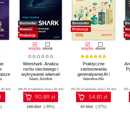
Bestseller
Bestseller
Be
Nowość
Promocja
No
Promocja
Pr
książka
ebook
książka
ebook
ie
Wireshark. Analiza
Praktyczne
An
w
ruchu sieciowego i
zastosowania
Py
epsze
wykrywanie włamań
generatywnej AI i
nych
iu
Adam Józefiok
ChatGPT. Wykorzystaj
Valentina Alto
h.
potencjał inżynierii
 30 dni)
(89,40 zł najniższa cena z 30 dni)
(52,20 zł najniższa cena z 30 dni)
promptów z
(53,
technologiami OpenAI
ł
90.89 zł
54.81 zł
dla zwiększenia
produktywności i
)
149.00zł
(-39%)
87.00zł
(-37%)
kreatywności. Wydanie
II