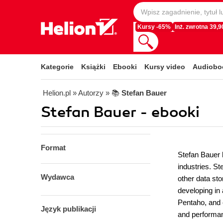
Kursy -65%
Inż. zwrotna 39,90
Kategorie
Książki
Ebooki
Kursy video
Audiobo
Helion.pl
» Autorzy
» 📚
Stefan Bauer
Stefan Bauer - ebooki
Format
Stefan Bauer h
industries. S
Wydawca
other data st
developing in 
Pentaho, and o
Język publikacji
and performanc