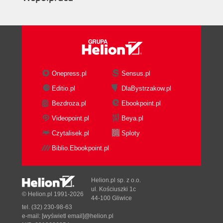
Onepress.pl
Sensus.pl
Editio.pl
DlaBystrzakow.pl
Bezdroza.pl
Ebookpoint.pl
Videopoint.pl
Beya.pl
Czytalisek.pl
Sploty
Biblio.Ebookpoint.pl
Helion.pl sp. z o.o.
ul. Kościuszki 1c
© Helion.pl 1991-2026
44-100 Gliwice
tel. (32) 230-98-63
e-mail:
[wyświetl email]@helion.pl