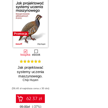
Promocja
książka
ebook
Jak projektować
systemy uczenia
maszynowego.
Chip Huyen
Iteracyjne
tworzenie aplikacji
(59,40 zł najniższa cena z 30 dni)
gotowych do pracy
62.37 zł
99.00zł
(-37%)