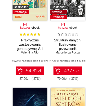
Bestseller
Bestseller
Promocja
Nowość
Promocja
książka
ebook
książka
ebook
Praktyczne
Struktury danych.
zastosowania
Ilustrowany
generatywnej AI i
przewodnik
Valentina Alto
ChatGPT.
Marcello La Rocca
Wykorzystaj
(52,20 zł najniższa cena z 30 dni)
potencjał inżynierii
(47,40 zł najniższa cena z 30 dni)
promptów z
technologiami
54.81 zł
49.77 zł
OpenAI dla
zwiększenia
87.00zł
(-37%)
79.00zł
(-37%)
produktywności i
kreatywności.
Wydanie II