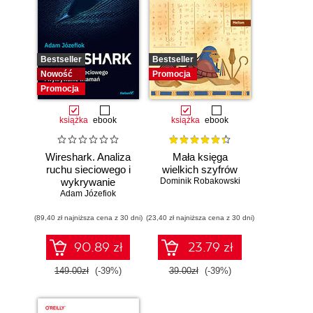
Bestseller
Bestseller
Nowość
Promocja
Promocja
książka
ebook
książka
ebook
Wireshark. Analiza
Mała księga
ruchu sieciowego i
wielkich szyfrów
wykrywanie
Dominik Robakowski
Adam Józefiok
włamań
(89,40 zł najniższa cena z 30 dni)
(23,40 zł najniższa cena z 30 dni)
90.89 zł
23.79 zł
149.00zł
(-39%)
39.00zł
(-39%)