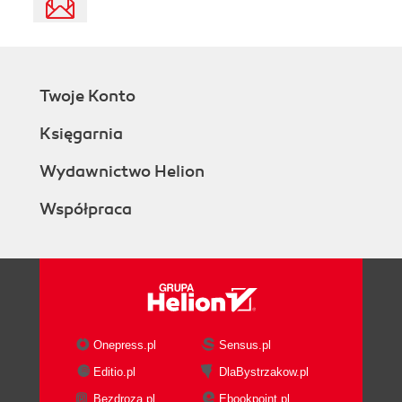
Twoje Konto
Księgarnia
Wydawnictwo Helion
Współpraca
Onepress.pl
Sensus.pl
Editio.pl
DlaBystrzakow.pl
Bezdroza.pl
Ebookpoint.pl