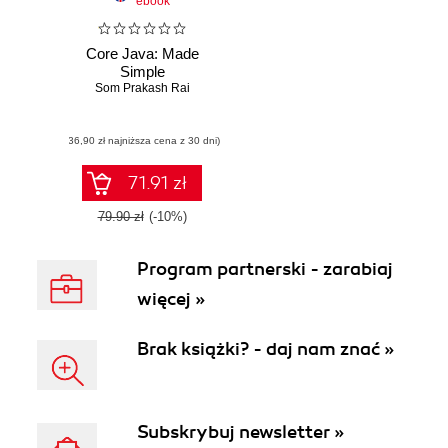
ebook
Core Java: Made
Simple
Som Prakash Rai
(36,90 zł najniższa cena z 30 dni)
71.91 zł
79.90 zł
(-10%)
Program partnerski - zarabiaj
więcej »
Brak książki? - daj nam znać »
Subskrybuj newsletter »