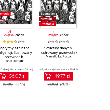
omocja
Bestseller
Nowość
Promocja
książka
ebook
książka
ebook
lgorytmy sztucznej
Struktury danych.
eligencji. Ilustrowany
Ilustrowany przewodnik
przewodnik
Marcello La Rocca
Rishal Hurbans
40 zł najniższa cena z 30 dni)
(47,40 zł najniższa cena z 30 dni)
56.07 zł
49.77 zł
89.00zł
(-37%)
79.00zł
(-37%)