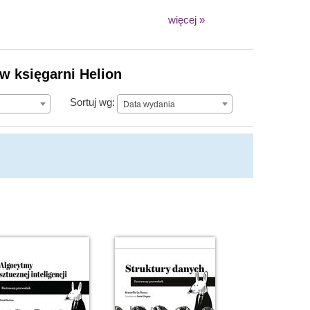
więcej »
w księgarni Helion
Data wydania
Sortuj wg:
Data wydania