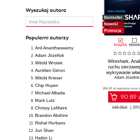
Wyszukaj autora
Bestseller
Nowość
Promocja
Popularni autorzy
książka
ebook
Anil Ananthaswamy
Adam Józefiok
Wireshark. Anal
Witold Wrotek
ruchu siecioweg
Aurélien Géron
wykrywanie wł
Witold Krieser
Adam Józefiok
Chip Huyen
(89,40 zł najniższa cena z
Michael Albada
90.89 z
Mark Lutz
149.00zł
(-39%
Chrissy LeMaire
Brandon Abshire
Rishal Hurbans
Jun Shan
Haibin Li