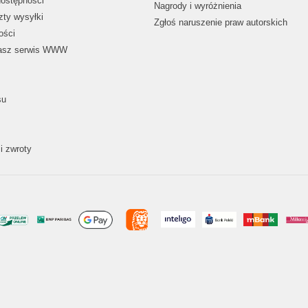
dostępności
Nagrody i wyróżnienia
zty wysyłki
Zgłoś naruszenie praw autorskich
ości
nasz serwis WWW
su
i zwroty