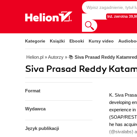
Inż. zwrotna 39,90
Kategorie
Książki
Ebooki
Kursy video
Audiobo
Helion.pl
» Autorzy
» 📚
Siva Prasad Reddy Katamre
Siva Prasad Reddy Katam
Format
K. Siva Prasa
developing en
Wydawca
experience in
(SOAP/REST). 
he has acquire
Język publikacji
(@sivalabs) a