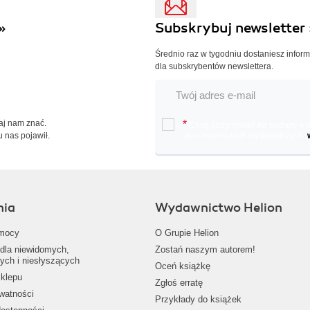
»
Subskrybuj newsletter 
Średnio raz w tygodniu dostaniesz infor
dla subskrybentów newslettera.
Daj nam znać.
*
Chcę otrzymywać na podany e-ma
u nas pojawił.
oraz nowościach wydawniczych.
nia
Wydawnictwo Helion
mocy
O Grupie Helion
dla niewidomych,
Zostań naszym autorem!
ych i niesłyszących
Oceń książkę
klepu
Zgłoś erratę
ywatności
Przykłady do książek