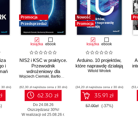
Promocja
Nowość
Pr
Przedsprzedaż
Promocja
książka
ebook
książka
ebook
iza
NIS2 i KSC w praktyce.
Arduino. 10 projektów,
A
o i
Przewodnik
które naprawdę działają
int
amań
wdrożeniowy dla
Witold Wrotek
Wojciech Ciemski
organizacji
,
Bartłomiej Wieczorek
 30 dni)
(62,30 zł najniższa cena z 30 dni)
(34,20 zł najniższa cena z 30 dni)
(53,
ł
62.30 zł
35.91 zł
Do 24.08.26
)
57.00zł
(-37%)
Oszczędzasz 30%!
W realizacji od 25.08.26 r.