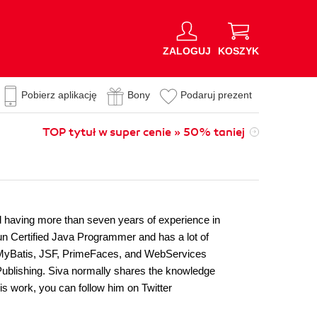
ZALOGUJ
KOSZYK
Pobierz aplikację
Bony
Podaruj prezent
TOP tytuł w super cenie » 50% taniej
d having more than seven years of experience in
un Certified Java Programmer and has a lot of
, MyBatis, JSF, PrimeFaces, and WebServices
Publishing. Siva normally shares the knowledge
is work, you can follow him on Twitter