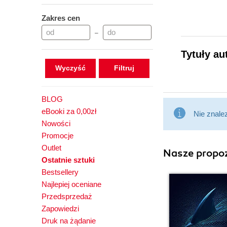
Zakres cen
–
Tytuły au
Wyczyść
BLOG
eBooki za 0,00zł
Nie znale
Nowości
Promocje
Outlet
Nasze propoz
Ostatnie sztuki
Bestsellery
Najlepiej oceniane
Przedsprzedaż
Zapowiedzi
Druk na żądanie