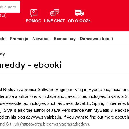
 zł
POMOC
LIVE CHAT
OD O,OOZŁ
oki
Promocje
Nowości
Bestsellery
Darmowe ebooki
ddy
reddy - ebooki
d Reddy is a Senior Software Engineer living in Hyderabad, India, an
terprise applications with Java and JavaEE technologies. Siva is a S
 server-side technologies such as Java, JavaEE, Spring, Hibernate
Siva is also the author of Java Persistence with MyBatis 3, Packt 
d on his blog at www.sivalabs.in. If you want to find out more about h
nd GitHub (https://github.com/sivaprasadreddy).