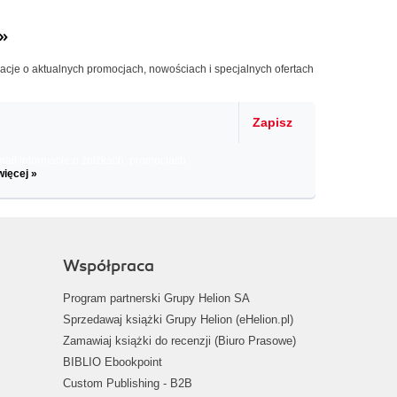
»
macje o aktualnych promocjach, nowościach i specjalnych ofertach
Zapisz
il informacje o zniżkach, promocjach
więcej »
Współpraca
Program partnerski Grupy Helion SA
Sprzedawaj książki Grupy Helion (eHelion.pl)
Zamawiaj książki do recenzji (Biuro Prasowe)
BIBLIO Ebookpoint
Custom Publishing - B2B