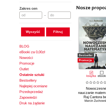
Nasze propoz
Zakres cen
–
Wyczyść
BLOG
eBooki za 0,00zł
Bestseller
Nowości
Promocja
Promocje
Outlet
Ostatnie sztuki
książka
ebook
Bestsellery
Najlepiej oceniane
Nowoczesn
Przedsprzedaż
nauczanie matema
Raj Cantora b
Zapowiedzi
Marcin Żuchows
kalkulatora?
Druk na żądanie