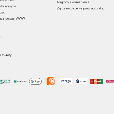
dostępności
Nagrody i wyróżnienia
zty wysyłki
Zgłoś naruszenie praw autorskich
ości
nasz serwis WWW
su
i zwroty