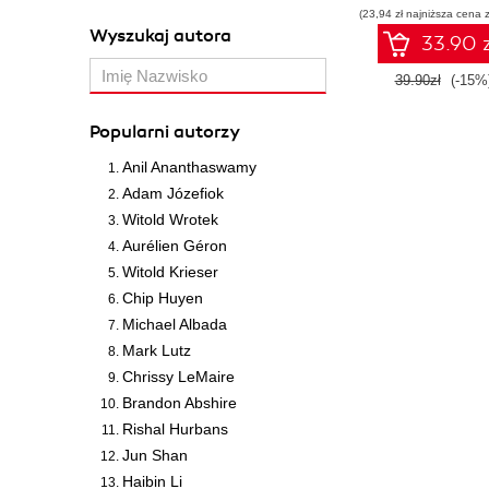
(23,94 zł najniższa cena z
Wyszukaj autora
33.90 z
39.90zł
(-15%
Popularni autorzy
Anil Ananthaswamy
Adam Józefiok
Witold Wrotek
Aurélien Géron
Witold Krieser
Chip Huyen
Michael Albada
Mark Lutz
Chrissy LeMaire
Brandon Abshire
Rishal Hurbans
Jun Shan
Haibin Li