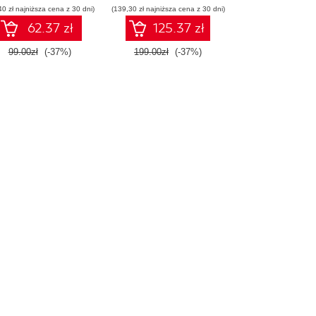
40 zł najniższa cena z 30 dni)
(139,30 zł najniższa cena z 30 dni)
konstruowanie
inteligentnych
62.37 zł
125.37 zł
systemów
99.00zł
(-37%)
199.00zł
(-37%)