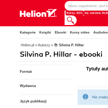
Kursy -65%
Inż. zwrotna 39,90
Kategorie
Książki
Ebooki
Kursy video
Audiobo
Helion.pl
» Autorzy
» 📚
Silvina P. Hillar
Silvina P. Hillar - ebooki
Tytuły au
Format
Wydawca
Nie znale
Język publikacji