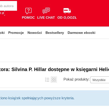
 zł
POMOC
LIVE CHAT
OD O,OOZŁ
oki
Promocje
Nowości
Bestsellery
Darmowe ebooki
tora: Silvina P. Hillar dostępne w księgarni Hel
Pokaż produkty:
Wszystkie
ziono książek spełniających powyższe kryteria.