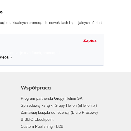
»
macje o aktualnych promocjach, nowościach i specjalnych ofertach
Zapisz
il informacje o zniżkach, promocjach
więcej »
Współpraca
Program partnerski Grupy Helion SA
Sprzedawaj książki Grupy Helion (eHelion.pl)
Zamawiaj książki do recenzji (Biuro Prasowe)
BIBLIO Ebookpoint
Custom Publishing - B2B