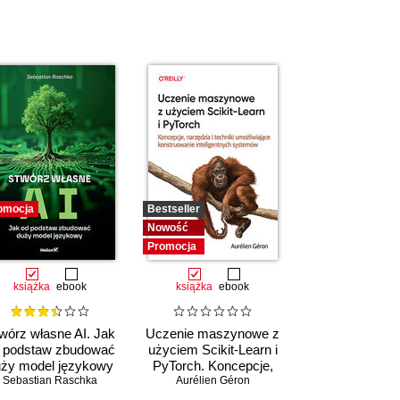
omocja
Bestseller
Nowość
Promocja
książka
ebook
książka
ebook
wórz własne AI. Jak
Uczenie maszynowe z
 podstaw zbudować
użyciem Scikit-Learn i
ży model językowy
PyTorch. Koncepcje,
Sebastian Raschka
narzędzia i techniki
Aurélien Géron
umożliwiające