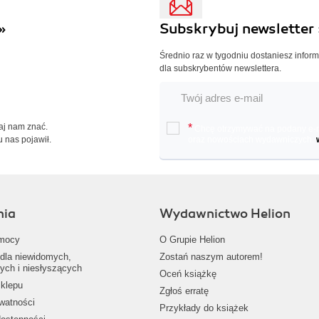
»
Subskrybuj newsletter 
Średnio raz w tygodniu dostaniesz infor
dla subskrybentów newslettera.
Daj nam znać.
*
Chcę otrzymywać na podany e-ma
u nas pojawił.
oraz nowościach wydawniczych.
nia
Wydawnictwo Helion
mocy
O Grupie Helion
dla niewidomych,
Zostań naszym autorem!
ych i niesłyszących
Oceń książkę
klepu
Zgłoś erratę
ywatności
Przykłady do książek