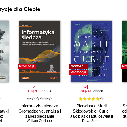
ycje dla Ciebie
Promocja
Nowość
Pr
Promocja
książka
ebook
książka
ebook
e
Informatyka śledcza.
Pierwiastki Marii
St
tyki.
Gromadzenie, analiza i
Skłodowskiej-Curie.
od
ez
zabezpieczanie
Jak blask radu oświetlił
du
ki
William Oettinger
dowodów
drogę kobietom w
Dava Sobel
elektronicznych dla
świecie nauki