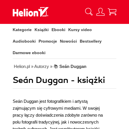
Kategorie
Książki
Ebooki
Kursy video
Audiobooki
Promocje
Nowości
Bestsellery
Darmowe ebooki
Helion.pl
» Autorzy
» 📚
Seán Duggan
Seán Duggan - książki
Seán Duggan jest fotografikiem i artystą
zajmującym się cyfrowymi mediami. W swojej
pracy łączy doświadczenia zdobyte zarówno na
polu fotografii tradycyjnej, jak i nowoczesnych
technik cyfrowych. Jest współautorem książki