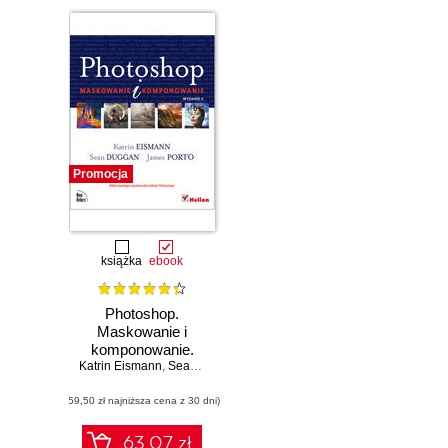
Promocja
książka
ebook
Photoshop.
Maskowanie i
komponowanie.
Katrin Eismann
Wydanie II
,
Sean Duggan
,
James Porto
(59,50 zł najniższa cena z 30 dni)
63.07 zł