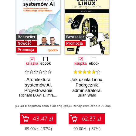
Bestseller
Bestseller
Nowość
Promocja
Promocja
książka
ebook
książka
ebook
Architektura
Jak działa Linux.
systemów AI.
Podręcznik
Projektowanie
administratora.
Richard D Avila
skalowalnego i
,
Imran Ahmad
Wydanie III
Brian Ward
niezawodnego
(41,40 zł najniższa cena z 30 dni)
oprogramowania
(59,40 zł najniższa cena z 30 dni)
43.47 zł
62.37 zł
69.00zł
(-37%)
99.00zł
(-37%)