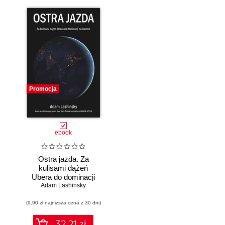
Promocja
ebook
Ostra jazda. Za
kulisami dążeń
Ubera do dominacji
Adam Lashinsky
na świecie
(9,90 zł najniższa cena z 30 dni)
32.21 zł