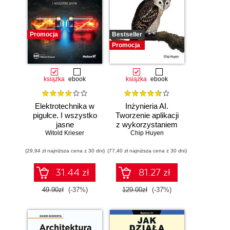
Promocja
Bestseller
Promocja
książka
ebook
książka
ebook
Elektrotechnika w
Inżynieria AI.
pigułce. I wszystko
Tworzenie aplikacji
jasne
z wykorzystaniem
Witold Krieser
modeli bazowych
Chip Huyen
(29,94 zł najniższa cena z 30 dni)
(77,40 zł najniższa cena z 30 dni)
31.44 zł
81.27 zł
49.90zł
(-37%)
129.00zł
(-37%)