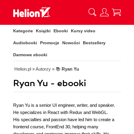
Kategorie
Książki
Ebooki
Kursy video
Audiobooki
Promocje
Nowości
Bestsellery
Darmowe ebooki
Helion.pl
» Autorzy
» 📚
Ryan Yu
Ryan Yu - ebooki
Ryan Yu is a senior UI engineer, writer, and speaker.
He specializes in React with Redux and WebGL.
His specialties and passion have led him to create a
frontend course, FrontEnd 30, helping many
developers and engineers improve their skills. He