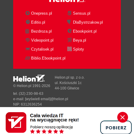
Onepress.pl
Sensus.pl
Editio.pl
DlaBystrzakow.pl
Bezdroza.pl
Ebookpoint.pl
Videopoint.pl
Beya.pl
Czytalisek.pl
Sploty
Biblio.Ebookpoint.pl
Helion.pl sp. z o.o.
ul. Kościuszki 1c
© Helion.pl 1991-2026
44-100 Gliwice
tel. (32) 230-98-63
e-mail:
[wyświetl email]@helion.pl
NIP: 6312636254
Regon: 241989027
Designed with ♥ by
Tonik.pl