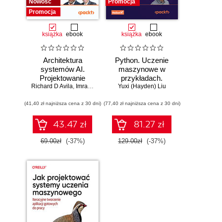
Nowość
Promocja
Promocja
książka
ebook
książka
ebook
Architektura
Python. Uczenie
systemów AI.
maszynowe w
Projektowanie
przykładach.
Richard D Avila
skalowalnego i
,
Imran Ahmad
Najlepsze praktyki
Yuxi (Hayden) Liu
niezawodnego
w realnych
(41,40 zł najniższa cena z 30 dni)
oprogramowania
(77,40 zł najniższa cena z 30 dni)
zastosowaniach.
Wydanie IV
43.47 zł
81.27 zł
69.00zł
(-37%)
129.00zł
(-37%)