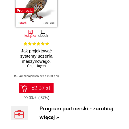
Promocja
książka
ebook
Jak projektować
systemy uczenia
maszynowego.
Chip Huyen
Iteracyjne
tworzenie aplikacji
(59,40 zł najniższa cena z 30 dni)
gotowych do pracy
62.37 zł
99.00zł
(-37%)
Program partnerski - zarabiaj
więcej »