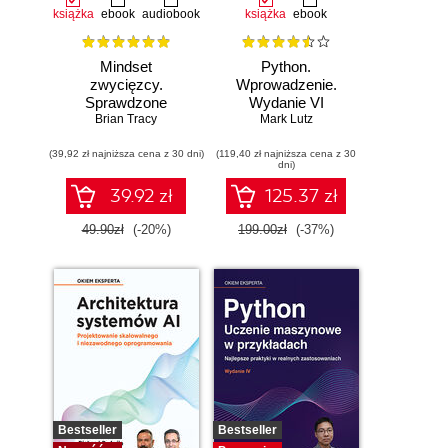
książka
ebook
audiobook
książka
ebook
Mindset
Python.
zwycięzcy.
Wprowadzenie.
Sprawdzone
Wydanie VI
strategie na drodze
Brian Tracy
Mark Lutz
do sukcesu
(39,92 zł najniższa cena z 30 dni)
(119,40 zł najniższa cena z 30
dni)
39.92 zł
125.37 zł
49.90zł
(-20%)
199.00zł
(-37%)
Bestseller
Bestseller