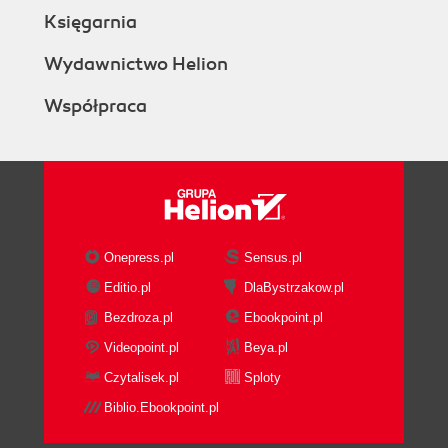
Księgarnia
Wydawnictwo Helion
Współpraca
Onepress.pl
Sensus.pl
Editio.pl
DlaBystrzakow.pl
Bezdroza.pl
Ebookpoint.pl
Videopoint.pl
Beya.pl
Czytalisek.pl
Sploty
Biblio.Ebookpoint.pl