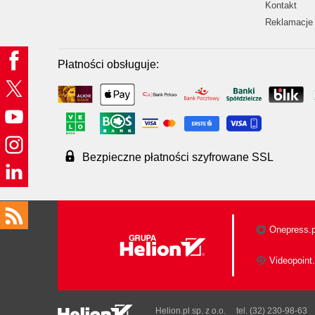
Kontakt
Reklamacje 
Płatności obsługuje:
Bezpieczne płatności szyfrowane SSL
Onepress.p
Videopoint.
Helion.pl sp. z o.o.
tel. (32) 230-98-63