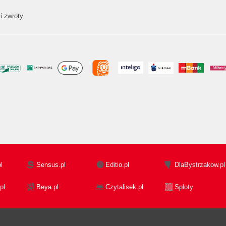
i zwroty
l
Sensus.pl
Editio.pl
DlaBystrzakow.pl
pl
Beya.pl
Czytalisek.pl
Sploty