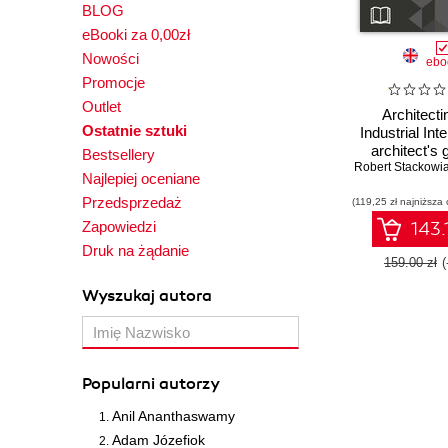
BLOG
eBooki za 0,00zł
Nowości
ebo
Promocje
Outlet
Architecti
Ostatnie sztuki
Industrial Int
architect's 
Bestsellery
Robert Stackowi
designing In
Najlepiej oceniane
Internet so
Przedsprzedaż
(119,25 zł najniższa 
Zapowiedzi
143.
Druk na żądanie
159.00 zł
Wyszukaj autora
Popularni autorzy
Anil Ananthaswamy
Adam Józefiok