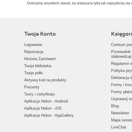
Dołożymy wszelkich starań, by wskazany tytuł jak najszybciej się 
Twoje Konto
Księgar
Logowanie
Centrum po
Rejestracja
Przewodnik 
słabowidząc
Historia Zamówień
Regulamin s
Twoja biblioteka
Polityka pr
Twoje półki
Deklaracja 
Aktywuj kod na produkty
Formy i kos
Prezenty
Formy płatn
Testy i certyfikaty
Usprawnij 
Aplikacja Helion - Android
Blog
Aplikacja Helion - iOS
Newsletter
Aplikacja Helion - AppGallery
Mapa serwi
LiveChat