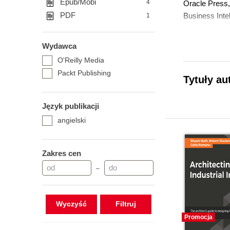
Epub/Mobi
4
Oracle Press,
PDF
Business Inte
1
Wydawca
O'Reilly Media
Packt Publishing
Tytuły au
Język publikacji
angielski
Zakres cen
–
Wyczyść
Promocja