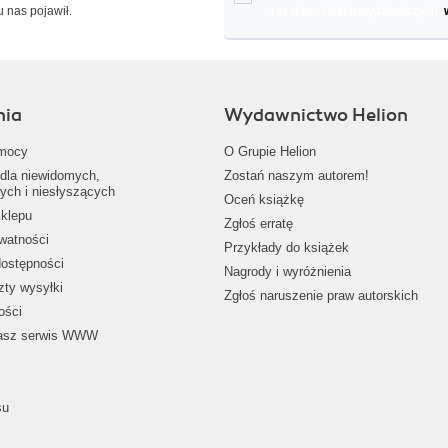
u nas pojawił.
oraz nowościach wydawniczych.
nia
Wydawnictwo Helion
mocy
O Grupie Helion
dla niewidomych,
Zostań naszym autorem!
ych i niesłyszących
Oceń książkę
klepu
Zgłoś erratę
ywatności
Przykłady do książek
dostępności
Nagrody i wyróżnienia
zty wysyłki
Zgłoś naruszenie praw autorskich
ości
nasz serwis WWW
su