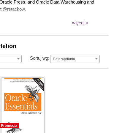
 Oracle Press, and Oracle Data Warehousing and
 at @rstackow.
więcej »
Helion
Data wydania
Sortuj wg:
Data wydania
Promocja