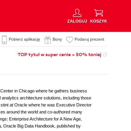
ZALOGUJ
KOSZYK
Pobierz aplikację
Bony
Podaruj prezent
TOP tytuł w super cenie » 50% taniej
y Center in Chicago where he gathers business
 analytics architecture solutions, including those
r stint at Oracle where he was Executive Director
nces around the world and co-authored many
ngs: Enterprise Architecture for A New Age,
ia, Oracle Big Data Handbook, published by