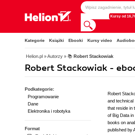
Kursy od 16,70
Kategorie
Książki
Ebooki
Kursy video
Audiobo
Helion.pl
» Autorzy
» 📚
Robert Stackowiak
Robert Stackowiak - ebo
Podkategorie:
Robert Stacko
Programowanie
and technical 
Dane
that reside in
Elektronika i robotyka
of Big Data i
books on anal
Format
published by 