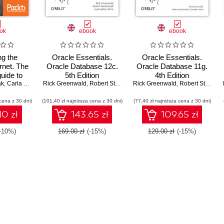
ok
ebook
ebook
ng the
Oracle Essentials.
Oracle Essentials.
ernet. The
Oracle Database 12c.
Oracle Database 11g.
guide to
5th Edition
4th Edition
ak
dustrial
,
Carla Romano
Rick Greenwald
,
Shyam Varan Nath
,
Robert Stackowiak
Rick Greenwald
,
Jonathan Stern
,
Robert Stackowiak
lutions
cena z 30 dni)
(101,40 zł najniższa cena z 30 dni)
(77,40 zł najniższa cena z 30 dni)
10 zł
143.65 zł
109.65 zł
(-10%)
169.00 zł
(-15%)
129.00 zł
(-15%)