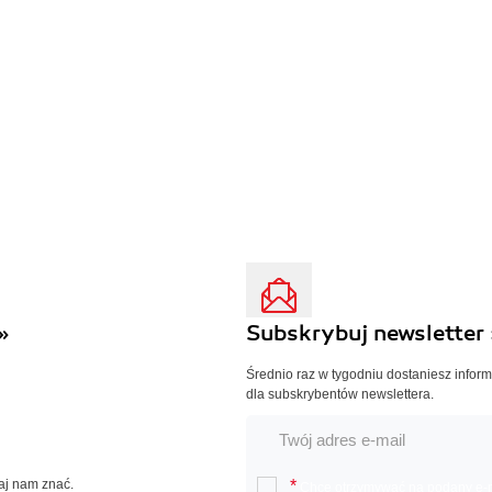
»
Subskrybuj newsletter 
Średnio raz w tygodniu dostaniesz infor
dla subskrybentów newslettera.
Daj nam znać.
*
Chcę otrzymywać na podany e-ma