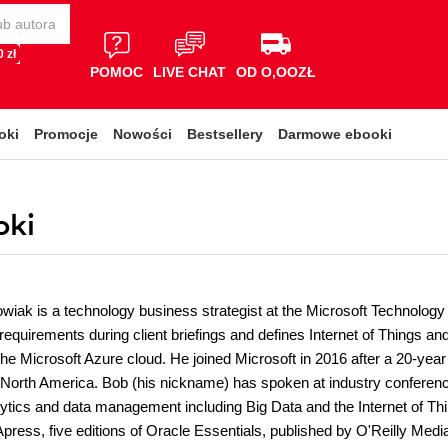
 zł
POMOC
LIVE CHAT
OD O,OOZŁ
oki
Promocje
Nowości
Bestsellery
Darmowe ebooki
oki
wiak is a technology business strategist at the Microsoft Technolog
requirements during client briefings and defines Internet of Things and
 the Microsoft Azure cloud. He joined Microsoft in 2016 after a 20-yea
n North America. Bob (his nickname) has spoken at industry confere
ytics and data management including Big Data and the Internet of Thi
Apress, five editions of Oracle Essentials, published by O'Reilly Med