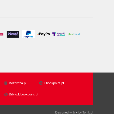
Bezdroza.pl
Ebookpoint.pl
Biblio.Ebookpoint.pl
Designed with ♥ by
Tonik.pl