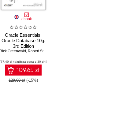
ebook
Oracle Essentials.
Oracle Database 10g.
3rd Edition
Rick Greenwald
,
Jonathan Stern
,
Robert Stackowiak
,
Jonathan Stern
(77,40 zł najniższa cena z 30 dni)
109.65 zł
129.00 zł
(-15%)