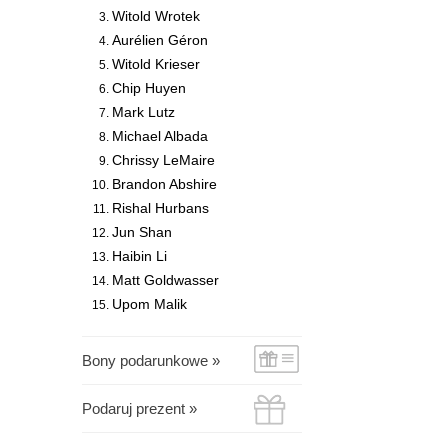
Witold Wrotek
Aurélien Géron
Witold Krieser
Chip Huyen
Mark Lutz
Michael Albada
Chrissy LeMaire
Brandon Abshire
Rishal Hurbans
Jun Shan
Haibin Li
Matt Goldwasser
Upom Malik
Bony podarunkowe »
Podaruj prezent »