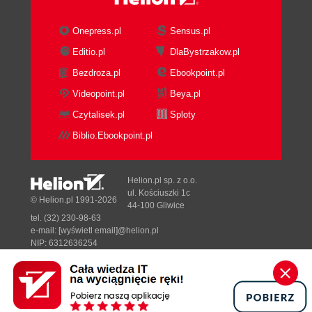
Onepress.pl
Sensus.pl
Editio.pl
DlaBystrzakow.pl
Bezdroza.pl
Ebookpoint.pl
Videopoint.pl
Beya.pl
Czytalisek.pl
Sploty
Biblio.Ebookpoint.pl
Helion.pl sp. z o.o.
ul. Kościuszki 1c
© Helion.pl 1991-2026
44-100 Gliwice
tel. (32) 230-98-63
e-mail:
[wyświetl email]@helion.pl
NIP: 6312636254
Regon: 241989027
Designed with ♥ by
Tonik.pl