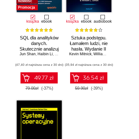
Nowość
Promocja
książka
ebook
książka
ebook
audiobook
SQL dla analityków
Sztuka podstępu.
danych.
Łamałem ludzi, nie
Skutecznie analizuj
hasła. Wydanie II
Jun Shan
dane, wyciągaj
,
Haibin Li
,
Matt Goldwasser
Kevin Mitnick
,
Upom Malik
,
William L. Simon
,
Benjamin Johnston
wartościowe
(47,40 zł najniższa cena z 30 dni)
wnioski i opanuj
(35,94 zł najniższa cena z 30 dni)
zaawansowany
SQL na potrzeby
49.77 zł
36.54 zł
praktycznych
zastosowań.
79.00zł
(-37%)
59.90zł
(-39%)
Wydanie IV