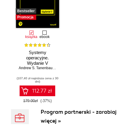
Bestseller
Promocja
książka
ebook
Systemy
operacyjne.
Wydanie V
Andrew S. Tanenbaum
,
Herbert Bos
(107,40 zł najniższa cena z 30
dni)
112.77 zł
179.00zł
(-37%)
Program partnerski - zarabiaj
więcej »