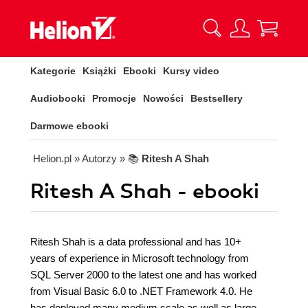
Kategorie
Książki
Ebooki
Kursy video
Audiobooki
Promocje
Nowości
Bestsellery
Darmowe ebooki
Helion.pl
» Autorzy
» 📚
Ritesh A Shah
Ritesh A Shah - ebooki
Ritesh Shah is a data professional and has 10+
years of experience in Microsoft technology from
SQL Server 2000 to the latest one and has worked
from Visual Basic 6.0 to .NET Framework 4.0. He
has deployed many medium scale as well as large