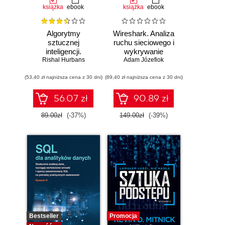
książka
ebook
książka
ebook
Algorytmy
Wireshark. Analiza
sztucznej
ruchu sieciowego i
inteligencji.
wykrywanie
Rishal Hurbans
Ilustrowany
Adam Józefiok
włamań
przewodnik
(53,40 zł najniższa cena z 30 dni)
(89,40 zł najniższa cena z 30 dni)
56.07 zł
90.89 zł
89.00zł
(-37%)
149.00zł
(-39%)
Bestseller
Promocja