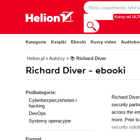
Kursy od 16,70
Kategorie
Książki
Ebooki
Kursy video
Audiobo
Helion.pl
» Autorzy
» 📚
Richard Diver
Richard Diver - ebooki
Podkategorie:
Richard Diver
Cyberbezpieczeństwo i
security part
hacking
across the ent
DevOps
more. Prior to
Systemy operacyjne
security solut
Format