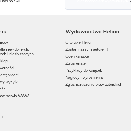
u nas pojawił.
oraz nowościach wydawniczych.
nia
Wydawnictwo Helion
mocy
O Grupie Helion
dla niewidomych,
Zostań naszym autorem!
ych i niesłyszących
Oceń książkę
klepu
Zgłoś erratę
ywatności
Przykłady do książek
dostępności
Nagrody i wyróżnienia
zty wysyłki
Zgłoś naruszenie praw autorskich
ości
nasz serwis WWW
su