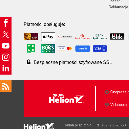
Kontakt
Reklamacje 
Płatności obsługuje:
Bezpieczne płatności szyfrowane SSL
Onepress.p
Videopoint.
Helion.pl sp. z o.o.
tel. (32) 230-98-63