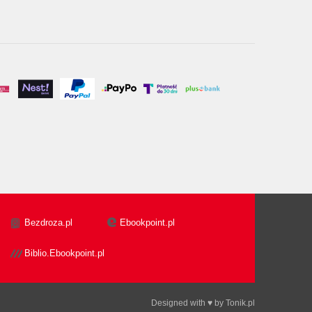
Bezdroza.pl
Ebookpoint.pl
Biblio.Ebookpoint.pl
Designed with ♥ by
Tonik.pl