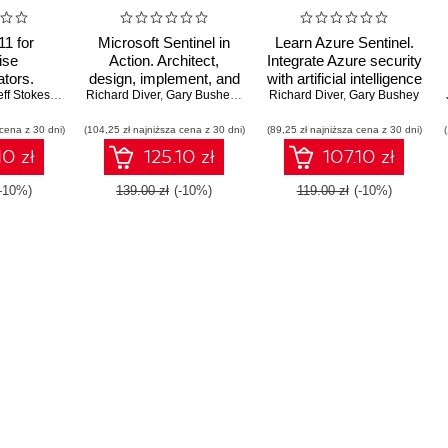
1 for
Microsoft Sentinel in
Learn Azure Sentinel.
ise
Action. Architect,
Integrate Azure security
ators.
design, implement, and
with artificial intelligence
power of
eff Stokes
,
Steve Miles
Richard Diver
operate Microsoft
,
Thomas Lee
,
Gary Bushey
,
Richard Diver
,
John Perkins
Richard Diver
to build secure cloud
,
Gary Bushey
1 with
Sentinel as the core of
systems
 cena z 30 dni)
chniques
(104,25 zł najniższa cena z 30 dni)
your security solutions -
(89,25 zł najniższa cena z 30 dni)
s - Second
Second Edition
10 zł
125.10 zł
107.10 zł
n
(-10%)
139.00 zł
(-10%)
119.00 zł
(-10%)