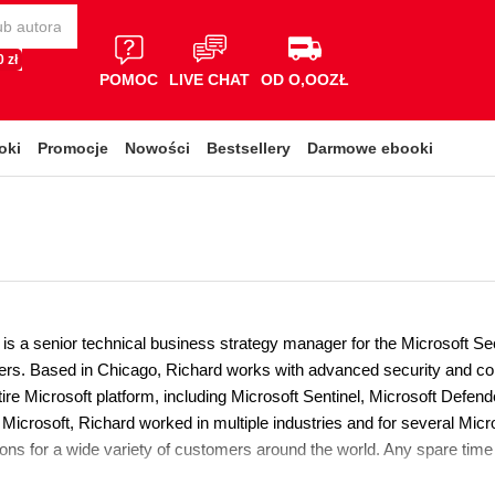
 zł
POMOC
LIVE CHAT
OD O,OOZŁ
oki
Promocje
Nowości
Bestsellery
Darmowe ebooki
 is a senior technical business strategy manager for the Microsoft Se
ners. Based in Chicago, Richard works with advanced security and com
ire Microsoft platform, including Microsoft Sentinel, Microsoft Defen
 Microsoft, Richard worked in multiple industries and for several Micr
ions for a wide variety of customers around the world. Any spare time 