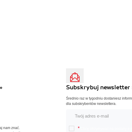
»
Subskrybuj newsletter 
Średnio raz w tygodniu dostaniesz infor
dla subskrybentów newslettera.
Daj nam znać.
*
Chcę otrzymywać na podany e-ma