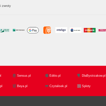
i zwroty
l
Sensus.pl
Editio.pl
DlaBystrzakow.pl
pl
Beya.pl
Czytalisek.pl
Sploty