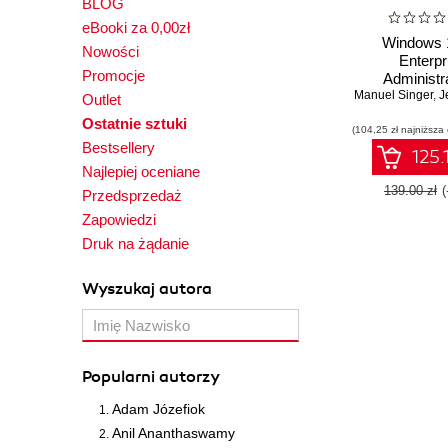
BLOG
eBooki za 0,00zł
Windows 1
Nowości
Enterpr
Promocje
Administr
Manuel Singer
Unleash the 
,
J
Outlet
Windows 1
Ostatnie sztuki
(104,25 zł najniższa
effective te
Bestsellery
and strategie
125.
Editio
Najlepiej oceniane
139.00 zł
Przedsprzedaż
Zapowiedzi
Druk na żądanie
Wyszukaj autora
Popularni autorzy
Adam Józefiok
Anil Ananthaswamy