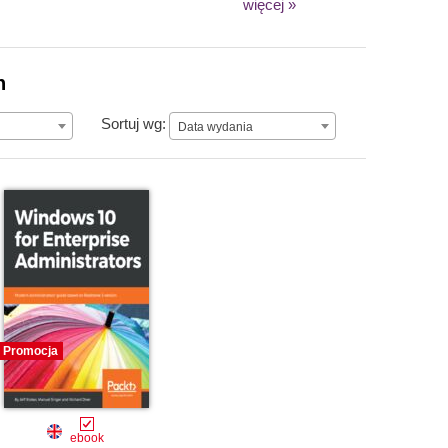
więcej »
n
Data wydania
Sortuj wg:
Data wydania
Promocja
ebook