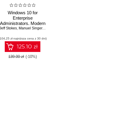
Windows 10 for
Enterprise
Administrators. Modern
Jeff Stokes
Administrators' guide
,
Manuel Singer
,
Richard Diver
based on Redstone 3
(104,25 zł najniższa cena z 30 dni)
version
125.10 zł
139.00 zł
(-10%)