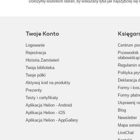
Dołożymy wszelkich starań, by wskazany tytuł jak najszybciej się 
Twoje Konto
Księgar
Logowanie
Centrum po
Rejestracja
Przewodnik 
słabowidząc
Historia Zamówień
Regulamin s
Twoja biblioteka
Polityka pr
Twoje półki
Deklaracja 
Aktywuj kod na produkty
Formy i kos
Prezenty
Formy płatn
Testy i certyfikaty
Usprawnij 
Aplikacja Helion - Android
Blog
Aplikacja Helion - iOS
Newsletter
Aplikacja Helion - AppGallery
Mapa serwi
LiveChat