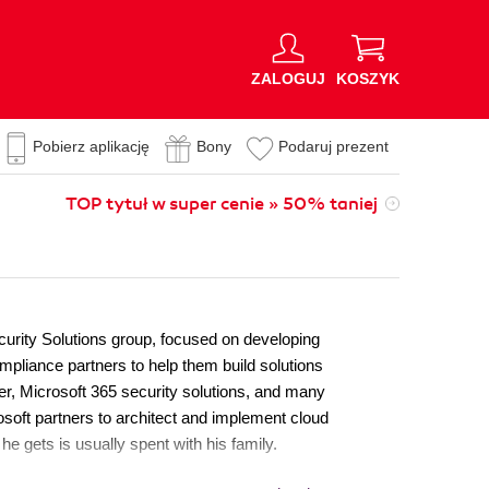
ZALOGUJ
KOSZYK
Pobierz aplikację
Bony
Podaruj prezent
TOP tytuł w super cenie » 50% taniej
curity Solutions group, focused on developing
pliance partners to help them build solutions
der, Microsoft 365 security solutions, and many
osoft partners to architect and implement cloud
he gets is usually spent with his family.