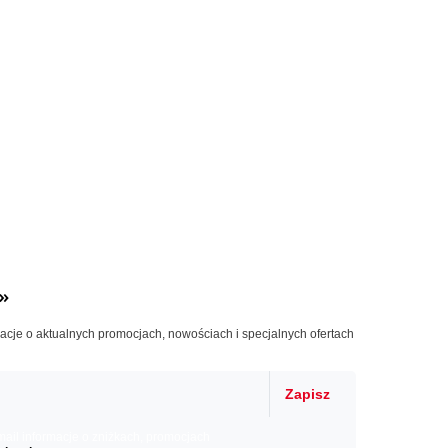
»
macje o aktualnych promocjach, nowościach i specjalnych ofertach
Zapisz
il informacje o zniżkach, promocjach