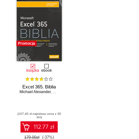
Promocja
książka
ebook
Excel 365. Biblia
Michael Alexander
,
Dick Kusleika
(107,40 zł najniższa cena z 30
dni)
112.77 zł
179.00zł
(-37%)