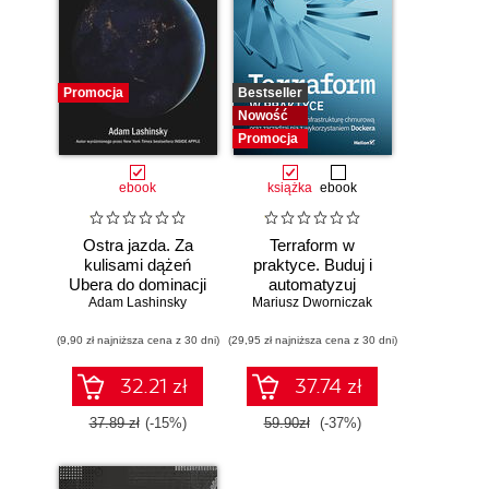
Promocja
Bestseller
Nowość
Promocja
ebook
książka
ebook
Ostra jazda. Za
Terraform w
kulisami dążeń
praktyce. Buduj i
Ubera do dominacji
automatyzuj
Adam Lashinsky
na świecie
Mariusz Dworniczak
infrastrukturę
chmurową oraz
(9,90 zł najniższa cena z 30 dni)
(29,95 zł najniższa cena z 30 dni)
zarządzaj nią z
wykorzystaniem
Dockera
32.21 zł
37.74 zł
37.89 zł
(-15%)
59.90zł
(-37%)