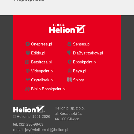
Onepress.pl
Sensus.pl
Editio.pl
DlaBystrzakow.pl
Bezdroza.pl
Ebookpoint.pl
Videopoint.pl
Beya.pl
Czytalisek.pl
Sploty
Biblio.Ebookpoint.pl
Helion.pl sp. z o.o.
ul. Kościuszki 1c
© Helion.pl 1991-2026
44-100 Gliwice
tel. (32) 230-98-63
e-mail:
[wyświetl email]@helion.pl