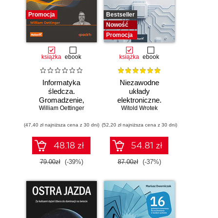
Promocja
Bestseller
Nowość
Promocja
książka
ebook
książka
ebook
Informatyka
Niezawodne
śledcza.
układy
Gromadzenie,
elektroniczne.
William Oettinger
analiza i
Witold Wrotek
Podręcznik
zabezpieczanie
konstruktora
(47,40 zł najniższa cena z 30 dni)
dowodów
(52,20 zł najniższa cena z 30 dni)
elektronicznych dla
początkujących.
48.18 zł
54.81 zł
Wydanie II
79.00zł
(-39%)
87.00zł
(-37%)