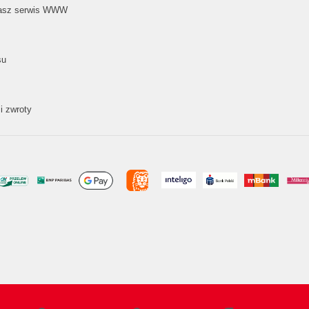
nasz serwis WWW
su
i zwroty