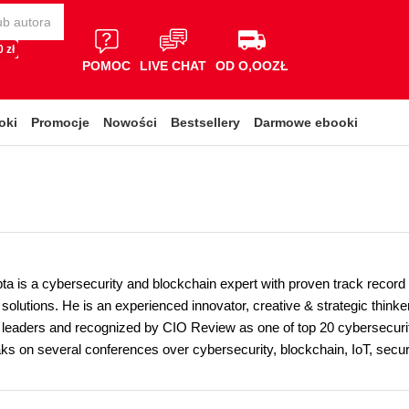
 zł
POMOC
LIVE CHAT
OD O,OOZŁ
oki
Promocje
Nowości
Bestsellery
Darmowe ebooki
 is a cybersecurity and blockchain expert with proven track record o
solutions. He is an experienced innovator, creative & strategic thinke
 leaders and recognized by CIO Review as one of top 20 cybersecuri
aks on several conferences over cybersecurity, blockchain, IoT, sec