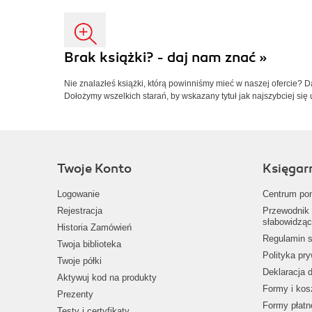
Brak książki? - daj nam znać »
Nie znalazłeś książki, którą powinniśmy mieć w naszej ofercie? 
Dołożymy wszelkich starań, by wskazany tytuł jak najszybciej się 
Twoje Konto
Księgar
Logowanie
Centrum po
Rejestracja
Przewodnik 
słabowidząc
Historia Zamówień
Regulamin s
Twoja biblioteka
Polityka pr
Twoje półki
Deklaracja 
Aktywuj kod na produkty
Formy i kos
Prezenty
Formy płatn
Testy i certyfikaty