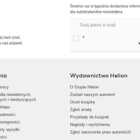
Średnio raz w tygodniu dostaniesz infor
dla subskrybentów newslettera.
Daj nam znać.
*
Chcę otrzymywać na podany e-ma
u nas pojawił.
oraz nowościach wydawniczych.
nia
Wydawnictwo Helion
mocy
O Grupie Helion
dla niewidomych,
Zostań naszym autorem!
ych i niesłyszących
Oceń książkę
klepu
Zgłoś erratę
ywatności
Przykłady do książek
dostępności
Nagrody i wyróżnienia
zty wysyłki
Zgłoś naruszenie praw autorskich
ości