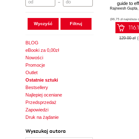
–
guide to ef
Rajneesh Gupta
enterprise s
using real-l
(96,75 zł najniższa 
cases in 
Wyczyść
116.
129.00 zł
BLOG
eBooki za 0,00zł
Nowości
Promocje
Outlet
Ostatnie sztuki
Bestsellery
Najlepiej oceniane
Przedsprzedaż
Zapowiedzi
Druk na żądanie
Wyszukaj autora