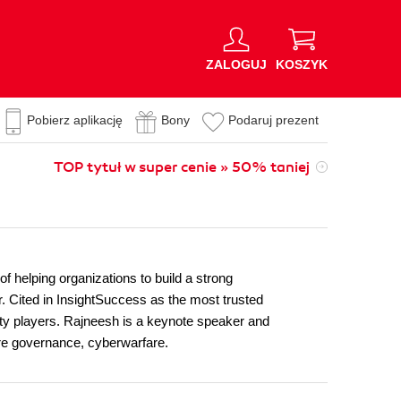
ZALOGUJ
KOSZYK
Pobierz aplikację
Bony
Podaruj prezent
TOP tytuł w super cenie » 50% taniej
f helping organizations to build a strong
r. Cited in InsightSuccess as the most trusted
ty players. Rajneesh is a keynote speaker and
ure governance, cyberwarfare.