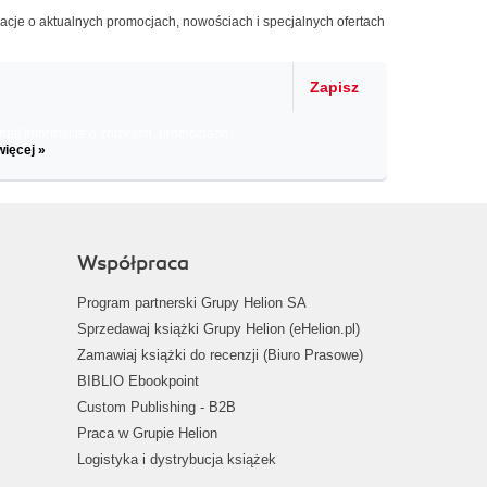
macje o aktualnych promocjach, nowościach i specjalnych ofertach
Zapisz
il informacje o zniżkach, promocjach
więcej »
Współpraca
Program partnerski Grupy Helion SA
Sprzedawaj książki Grupy Helion (eHelion.pl)
Zamawiaj książki do recenzji (Biuro Prasowe)
BIBLIO Ebookpoint
Custom Publishing - B2B
Praca w Grupie Helion
Logistyka i dystrybucja książek