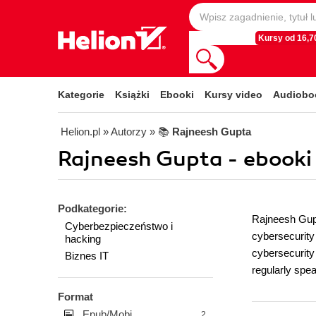
Kursy od 16,70
Kategorie
Książki
Ebooki
Kursy video
Audiobo
Helion.pl
» Autorzy
» 📚
Rajneesh Gupta
Rajneesh Gupta - ebooki
Podkategorie:
Rajneesh Gupta
Cyberbezpieczeństwo i
cybersecurity 
hacking
cybersecurity
Biznes IT
regularly spe
Format
Epub/Mobi
2