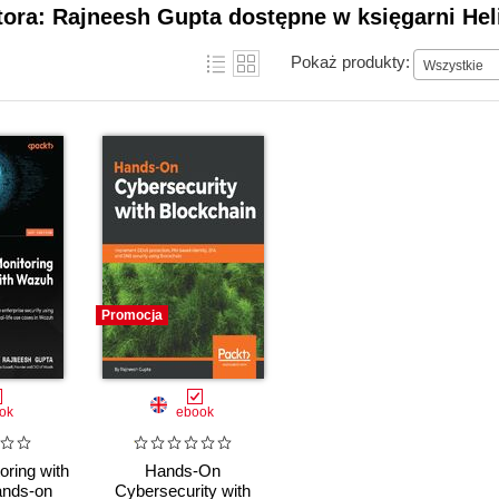
tora: Rajneesh Gupta dostępne w księgarni Hel
Pokaż produkty:
Wszystkie
Promocja
ok
ebook
oring with
Hands-On
ands-on
Cybersecurity with