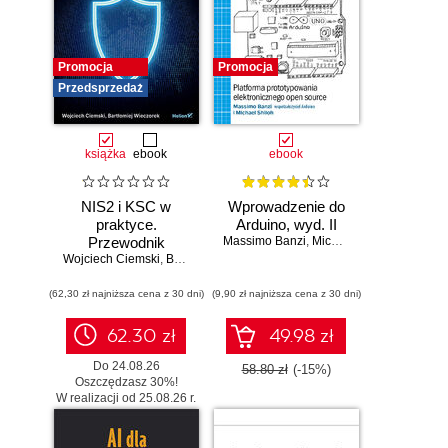
Promocja
Promocja
Przedsprzedaż
książka
ebook
ebook
NIS2 i KSC w
Wprowadzenie do
praktyce.
Arduino, wyd. II
Przewodnik
Massimo Banzi
,
Michael Shiloh
Wojciech Ciemski
wdrożeniowy dla
,
Bartłomiej Wieczorek
organizacji
(62,30 zł najniższa cena z 30 dni)
(9,90 zł najniższa cena z 30 dni)
62.30 zł
49.98 zł
Do 24.08.26
58.80 zł
(-15%)
Oszczędzasz 30%!
W realizacji od 25.08.26 r.