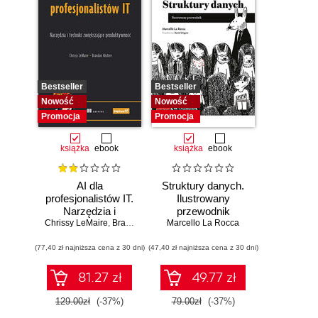
Bestseller
Bestseller
Nowość
Nowość
Promocja
Promocja
książka
ebook
książka
ebook
AI dla
Struktury danych.
profesjonalistów IT.
Ilustrowany
Narzędzia i
przewodnik
Chrissy LeMaire
techniki
,
Brandon Abshire
Marcello La Rocca
zwiększające
(77,40 zł najniższa cena z 30 dni)
produktywność
(47,40 zł najniższa cena z 30 dni)
81.27 zł
49.77 zł
129.00zł
(-37%)
79.00zł
(-37%)