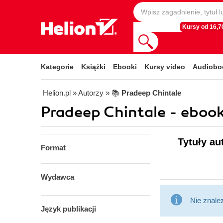
Kursy od 16,70
Kategorie
Książki
Ebooki
Kursy video
Audiobo
Helion.pl
» Autorzy
» 📚
Pradeep Chintale
Pradeep Chintale - ebook
Tytuły au
Format
Wydawca
Nie znale
Język publikacji