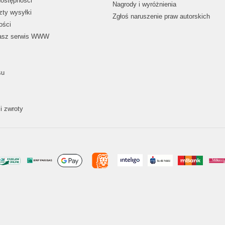
dostępności
Nagrody i wyróżnienia
zty wysyłki
Zgłoś naruszenie praw autorskich
ości
nasz serwis WWW
su
i zwroty