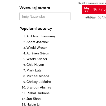
(47,40 zł najniższa cena z
Wyszukaj autora
49.77 z
79.00zł
(-37%
Popularni autorzy
Anil Ananthaswamy
Adam Józefiok
Witold Wrotek
Aurélien Géron
Witold Krieser
Chip Huyen
Mark Lutz
Michael Albada
Chrissy LeMaire
Brandon Abshire
Rishal Hurbans
Jun Shan
Haibin Li