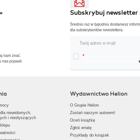
»
Subskrybuj newsletter 
Średnio raz w tygodniu dostaniesz infor
dla subskrybentów newslettera.
Daj nam znać.
*
Chcę otrzymywać na podany e-ma
u nas pojawił.
oraz nowościach wydawniczych.
nia
Wydawnictwo Helion
mocy
O Grupie Helion
dla niewidomych,
Zostań naszym autorem!
ych i niesłyszących
Oceń książkę
klepu
Zgłoś erratę
ywatności
Przykłady do książek