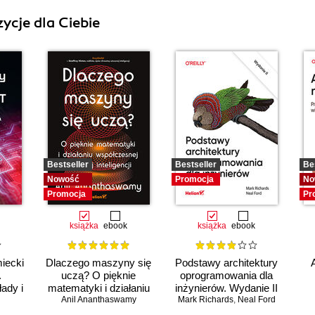
ycje dla Ciebie
Bestseller
Bestseller
Be
Nowość
Promocja
No
Promocja
Pr
książka
ebook
książka
ebook
iecki
Dlaczego maszyny się
Podstawy architektury
.
uczą? O pięknie
oprogramowania dla
ady i
matematyki i działaniu
inżynierów. Wydanie II
współczesnej sztucznej
Anil Ananthaswamy
Mark Richards
,
Neal Ford
w
inteligencji