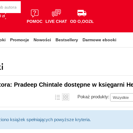
 zł
POMOC
LIVE CHAT
OD O,OOZŁ
oki
Promocje
Nowości
Bestsellery
Darmowe ebooki
i
tora: Pradeep Chintale dostępne w księgarni He
Pokaż produkty:
Wszystkie
ziono książek spełniających powyższe kryteria.