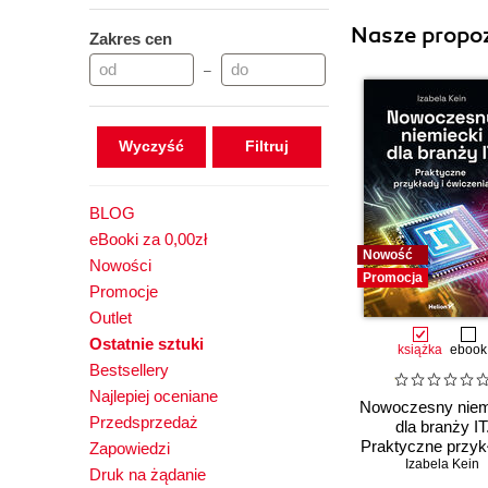
Nasze propoz
Zakres cen
–
Wyczyść
BLOG
eBooki za 0,00zł
Nowość
Nowości
Promocja
Promocje
Outlet
Ostatnie sztuki
książka
ebook
Bestsellery
Najlepiej oceniane
Nowoczesny niem
Przedsprzedaż
dla branży IT
Praktyczne przykł
Zapowiedzi
Izabela Kein
ćwiczenia
Druk na żądanie