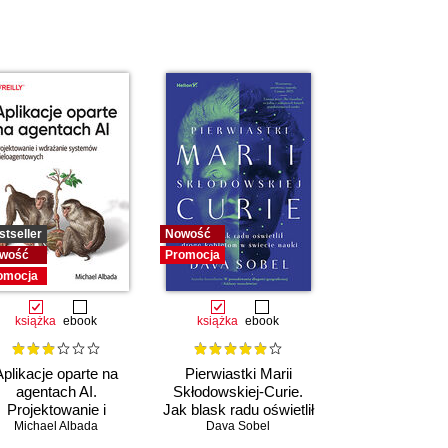
stseller
Nowość
wość
Promocja
omocja
książka
ebook
książka
ebook
Aplikacje oparte na
Pierwiastki Marii
agentach AI.
Skłodowskiej-Curie.
Projektowanie i
Jak blask radu oświetlił
drażanie systemów
Michael Albada
drogę kobietom w
Dava Sobel
wieloagentowych
świecie nauki