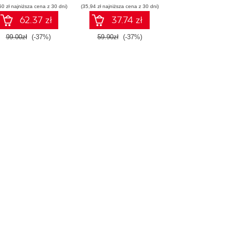
50 zł najniższa cena z 30 dni)
(35,94 zł najniższa cena z 30 dni)
62.37 zł
37.74 zł
99.00zł
(-37%)
59.90zł
(-37%)