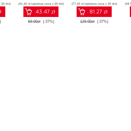
 30 dni)
(41,40 zł najniższa cena z 30 dni)
(77,40 zł najniższa cena z 30 dni)
(49,
ł
43.47 zł
81.27 zł
)
69.00zł
(-37%)
129.00zł
(-37%)