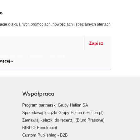
»
macje o aktualnych promocjach, nowościach i specjalnych ofertach
Zapisz
il informacje o zniżkach, promocjach
więcej »
Współpraca
Program partnerski Grupy Helion SA
Sprzedawaj książki Grupy Helion (eHelion.pl)
Zamawiaj książki do recenzji (Biuro Prasowe)
BIBLIO Ebookpoint
Custom Publishing - B2B