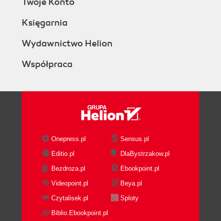
Twoje Konto
Księgarnia
Wydawnictwo Helion
Współpraca
Onepress.pl
Sensus.pl
Editio.pl
DlaBystrzakow.pl
Bezdroza.pl
Ebookpoint.pl
Videopoint.pl
Beya.pl
Czytalisek.pl
Sploty
Biblio.Ebookpoint.pl