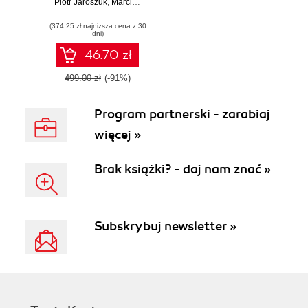
Piotr Jaroszuk
przygotowanie do
,
Marcin Paluszkiewicz
pracy Power BI
(374,25 zł najniższa cena z 30
developera
dni)
46.70 zł
499.00 zł
(-91%)
Program partnerski - zarabiaj
więcej »
Brak książki? - daj nam znać »
Subskrybuj newsletter »