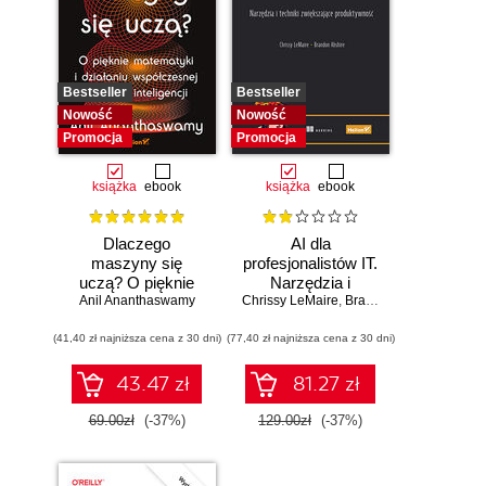
Bestseller
Bestseller
Nowość
Nowość
Promocja
Promocja
książka
ebook
książka
ebook
Dlaczego
AI dla
maszyny się
profesjonalistów IT.
uczą? O pięknie
Narzędzia i
Anil Ananthaswamy
matematyki i
Chrissy LeMaire
techniki
,
Brandon Abshire
działaniu
zwiększające
(41,40 zł najniższa cena z 30 dni)
współczesnej
(77,40 zł najniższa cena z 30 dni)
produktywność
sztucznej
inteligencji
43.47 zł
81.27 zł
69.00zł
(-37%)
129.00zł
(-37%)