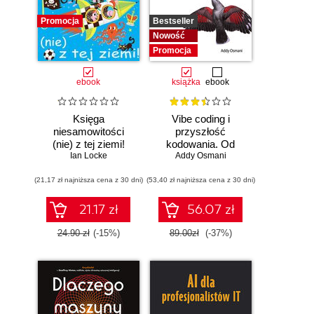
Promocja
Bestseller
Nowość
Promocja
ebook
książka
ebook
Księga
Vibe coding i
niesamowitości
przyszłość
(nie) z tej ziemi!
kodowania. Od
Księga faktów
Ian Locke
programisty do
Addy Osmani
prawdziwych, choć
dewelopera ery AI
(21,17 zł najniższa cena z 30 dni)
niezwykłych
(53,40 zł najniższa cena z 30 dni)
21.17 zł
56.07 zł
24.90 zł
(-15%)
89.00zł
(-37%)