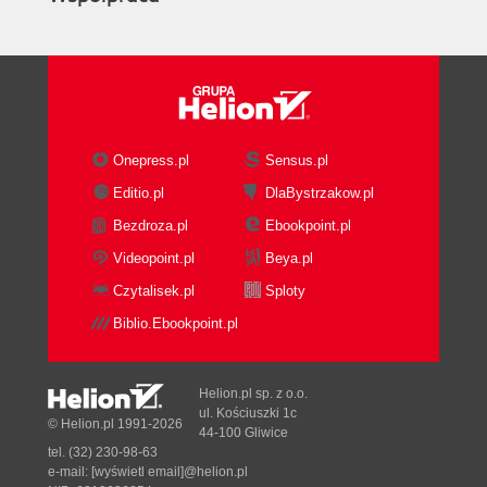
Onepress.pl
Sensus.pl
Editio.pl
DlaBystrzakow.pl
Bezdroza.pl
Ebookpoint.pl
Videopoint.pl
Beya.pl
Czytalisek.pl
Sploty
Biblio.Ebookpoint.pl
Helion.pl sp. z o.o.
ul. Kościuszki 1c
© Helion.pl 1991-2026
44-100 Gliwice
tel. (32) 230-98-63
e-mail:
[wyświetl email]@helion.pl