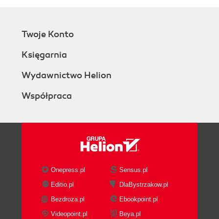
Twoje Konto
Księgarnia
Wydawnictwo Helion
Współpraca
Onepress.pl
Sensus.pl
Editio.pl
DlaBystrzakow.pl
Bezdroza.pl
Ebookpoint.pl
Videopoint.pl
Beya.pl