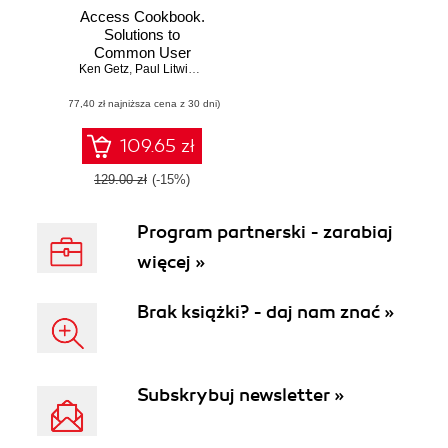
Access Cookbook.
Solutions to
Common User
Ken Getz
Interface &
,
Paul Litwin
,
Andy Baron
Programming
(77,40 zł najniższa cena z 30 dni)
Problems. 2nd
Edition
109.65 zł
129.00 zł
(-15%)
Program partnerski - zarabiaj
więcej »
Brak książki? - daj nam znać »
Subskrybuj newsletter »