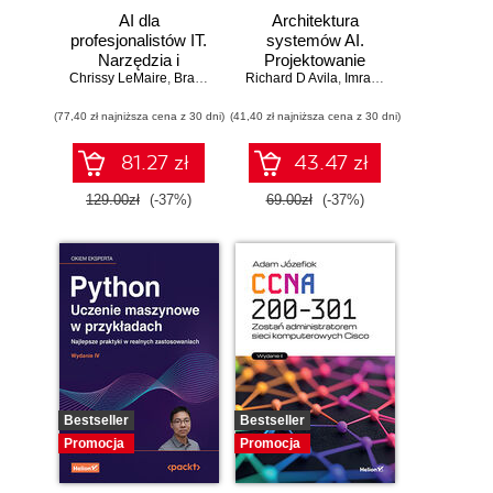
AI dla
Architektura
profesjonalistów IT.
systemów AI.
Narzędzia i
Projektowanie
Chrissy LeMaire
techniki
,
Brandon Abshire
Richard D Avila
skalowalnego i
,
Imran Ahmad
zwiększające
niezawodnego
(77,40 zł najniższa cena z 30 dni)
produktywność
(41,40 zł najniższa cena z 30 dni)
oprogramowania
81.27 zł
43.47 zł
129.00zł
(-37%)
69.00zł
(-37%)
Bestseller
Bestseller
Promocja
Promocja