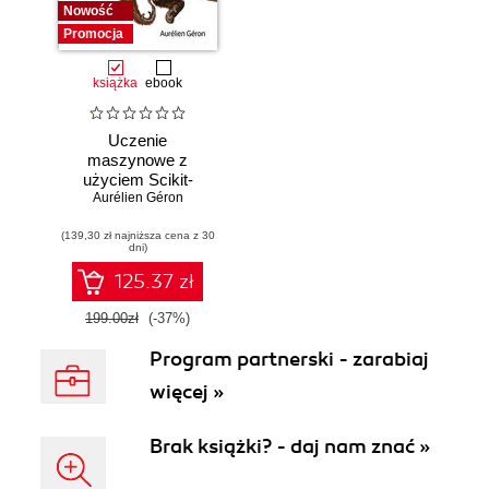
Nowość
Promocja
książka
ebook
Uczenie
maszynowe z
użyciem Scikit-
Learn i PyTorch.
Aurélien Géron
Koncepcje,
(139,30 zł najniższa cena z 30
narzędzia i techniki
dni)
umożliwiające
konstruowanie
125.37 zł
inteligentnych
systemów
199.00zł
(-37%)
Program partnerski - zarabiaj
więcej »
Brak książki? - daj nam znać »