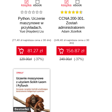
książka
ebook
książka
ebook
Python. Uczenie
CCNA 200-301.
maszynowe w
Zostań
przykładach.
administratorem
Najlepsze praktyki
Yuxi (Hayden) Liu
Adam Józefiok
sieci
w realnych
komputerowych
(77,40 zł najniższa cena z 30 dni)
zastosowaniach.
(149,40 zł najniższa cena z 30
Cisco. Wydanie II
dni)
Wydanie IV
81.27 zł
156.87 zł
129.00zł
(-37%)
249.00zł
(-37%)
Bestseller