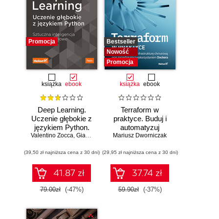
Promocja
Bestseller
Nowość
Promocja
książka
ebook
książka
ebook
Deep Learning.
Terraform w
Uczenie głębokie z
praktyce. Buduj i
językiem Python.
automatyzuj
Valentino Zocca
Sztuczna
,
Gianmario Spacagna
Mariusz Dworniczak
infrastrukturę
,
Daniel Slater
,
Peter Roelants
inteligencja i sieci
chmurową oraz
(39,50 zł najniższa cena z 30 dni)
neuronowe
(29,95 zł najniższa cena z 30 dni)
zarządzaj nią z
wykorzystaniem
Dockera
41.87 zł
37.74 zł
79.00zł
(-47%)
59.90zł
(-37%)