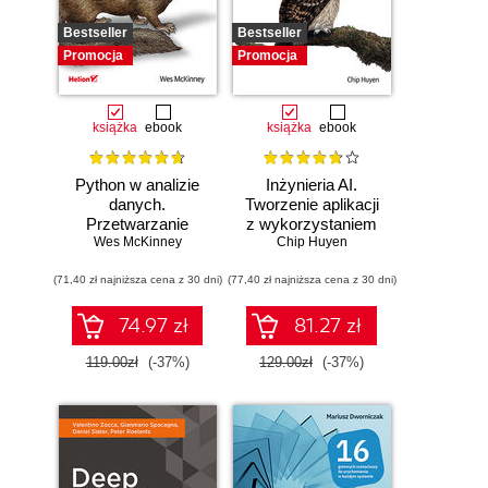
Bestseller
Bestseller
Promocja
Promocja
książka
ebook
książka
ebook
Python w analizie
Inżynieria AI.
danych.
Tworzenie aplikacji
Przetwarzanie
z wykorzystaniem
danych za pomocą
Wes McKinney
modeli bazowych
Chip Huyen
pakietów pandas i
(71,40 zł najniższa cena z 30 dni)
NumPy oraz
(77,40 zł najniższa cena z 30 dni)
środowiska
Jupyter. Wydanie
74.97 zł
81.27 zł
III
119.00zł
(-37%)
129.00zł
(-37%)