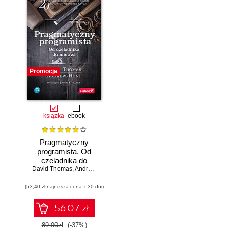
Promocja
książka
ebook
Pragmatyczny
programista. Od
czeladnika do
mistrza. Wydanie II
David Thomas
,
Andrew Hunt
(53,40 zł najniższa cena z 30 dni)
56.07 zł
89.00zł
(-37%)