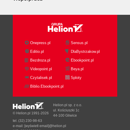
Onepress.pl
Sensus.pl
Editio.pl
DlaBystrzakow.pl
Bezdroza.pl
Ebookpoint.pl
Videopoint.pl
Beya.pl
Czytalisek.pl
Sploty
Biblio.Ebookpoint.pl
Helion.pl sp. z o.o.
ul. Kościuszki 1c
© Helion.pl 1991-2026
44-100 Gliwice
tel. (32) 230-98-63
e-mail:
[wyświetl email]@helion.pl