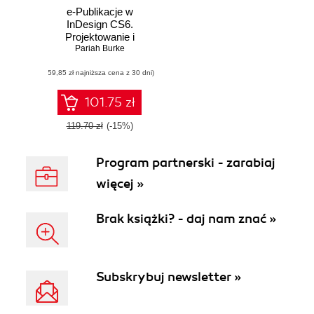
e-Publikacje w
InDesign CS6.
Projektowanie i
Pariah Burke
tworzenie
publikacji
(59,85 zł najniższa cena z 30 dni)
cyfrowych dla
tabletów,
czytników,
101.75 zł
smartfonów i
innych urządzeń
119.70 zł
(-15%)
Program partnerski - zarabiaj
więcej »
Brak książki? - daj nam znać »
Subskrybuj newsletter »