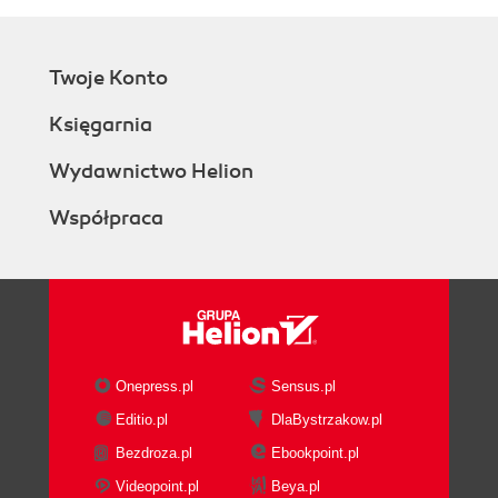
Twoje Konto
Księgarnia
Wydawnictwo Helion
Współpraca
Onepress.pl
Sensus.pl
Editio.pl
DlaBystrzakow.pl
Bezdroza.pl
Ebookpoint.pl
Videopoint.pl
Beya.pl