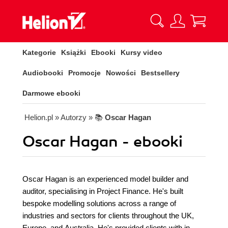
Kategorie
Książki
Ebooki
Kursy video
Audiobooki
Promocje
Nowości
Bestsellery
Darmowe ebooki
Helion.pl
» Autorzy
» 📚
Oscar Hagan
Oscar Hagan - ebooki
Oscar Hagan is an experienced model builder and
auditor, specialising in Project Finance. He's built
bespoke modelling solutions across a range of
industries and sectors for clients throughout the UK,
Europe, and Australia. He's provided clients with in-