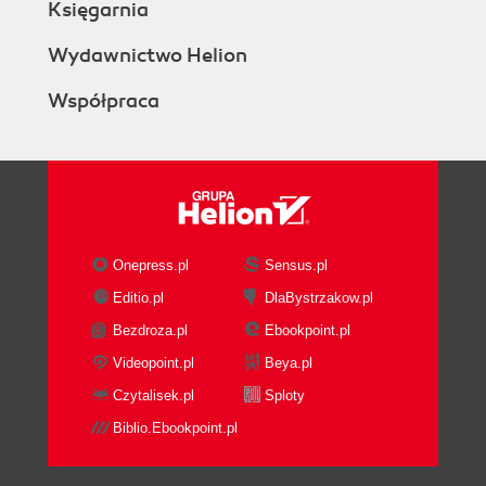
Księgarnia
Wydawnictwo Helion
Współpraca
Onepress.pl
Sensus.pl
Editio.pl
DlaBystrzakow.pl
Bezdroza.pl
Ebookpoint.pl
Videopoint.pl
Beya.pl
Czytalisek.pl
Sploty
Biblio.Ebookpoint.pl