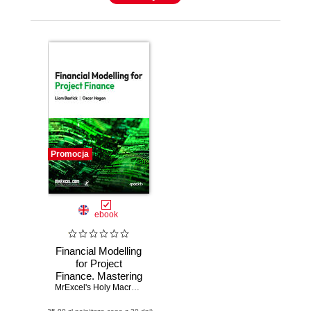
Promocja
ebook
Financial Modelling
for Project
Finance. Mastering
Financial Models
MrExcel's Holy Macro! Books
,
Liam Bastick
,
Oscar Hagan
and Strategies for