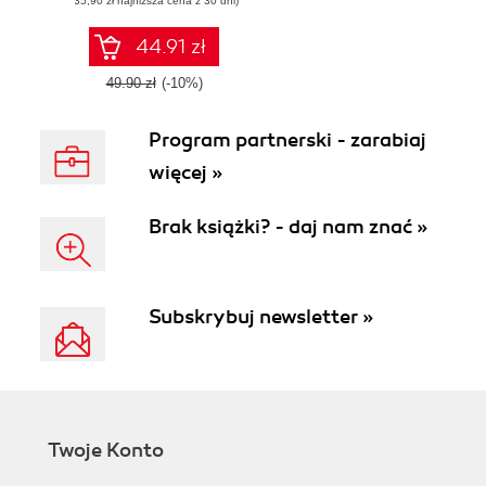
(35,90 zł najniższa cena z 30 dni)
Funding
Successful
Projects with
44.91 zł
Confidence
49.90 zł
(-10%)
Program partnerski - zarabiaj
więcej »
Brak książki? - daj nam znać »
Subskrybuj newsletter »
Twoje Konto