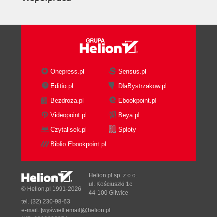
Onepress.pl
Sensus.pl
Editio.pl
DlaBystrzakow.pl
Bezdroza.pl
Ebookpoint.pl
Videopoint.pl
Beya.pl
Czytalisek.pl
Sploty
Biblio.Ebookpoint.pl
Helion.pl sp. z o.o.
ul. Kościuszki 1c
© Helion.pl 1991-2026
44-100 Gliwice
tel. (32) 230-98-63
e-mail:
[wyświetl email]@helion.pl