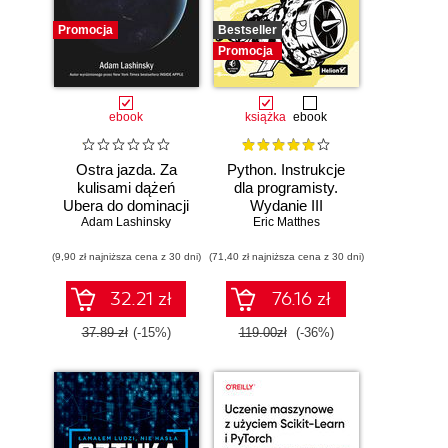
Promocja
Bestseller
Promocja
ebook
książka
ebook
Ostra jazda. Za
Python. Instrukcje
kulisami dążeń
dla programisty.
Ubera do dominacji
Wydanie III
Adam Lashinsky
na świecie
Eric Matthes
(9,90 zł najniższa cena z 30 dni)
(71,40 zł najniższa cena z 30 dni)
32.21 zł
76.16 zł
37.89 zł
(-15%)
119.00zł
(-36%)