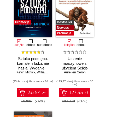
Promocja
Bestseller
Nowość
Promocja
książka
ebook
audiobook
książka
ebook
Sztuka podstępu.
Uczenie
Łamałem ludzi, nie
maszynowe z
hasła. Wydanie II
użyciem Scikit-
Kevin Mitnick
,
William L. Simon
Learn i PyTorch.
Aurélien Géron
Koncepcje,
(35,94 zł najniższa cena z 30 dni)
(125,37 zł najniższa cena z 30
narzędzia i techniki
dni)
umożliwiające
konstruowanie
36.54 zł
127.35 zł
inteligentnych
systemów
59.90zł
(-39%)
199.00zł
(-36%)