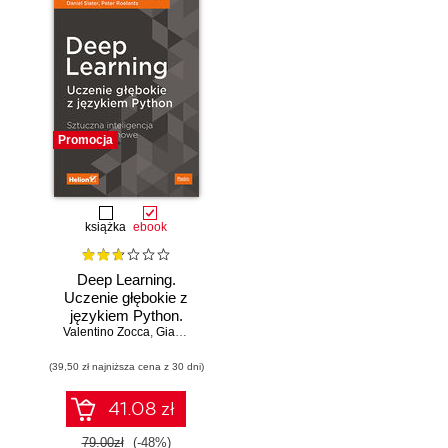
Promocja
książka
ebook
Deep Learning.
Uczenie głębokie z
językiem Python.
Valentino Zocca
Sztuczna
,
Gianmario Spacagna
,
Daniel Slater
,
Peter Roelants
inteligencja i sieci
(39,50 zł najniższa cena z 30 dni)
neuronowe
41.08 zł
79.00zł
(-48%)