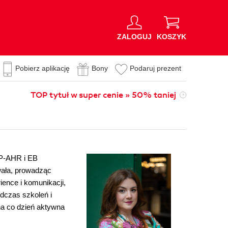
ZALOGUJ
KOSZYK
Pobierz aplikację
Bony
Podaruj prezent
TOP tytuł w super cenie » 50% taniej
CP-AHR i EB
ała, prowadząc
ence i komunikacji,
odczas szkoleń i
na co dzień aktywna