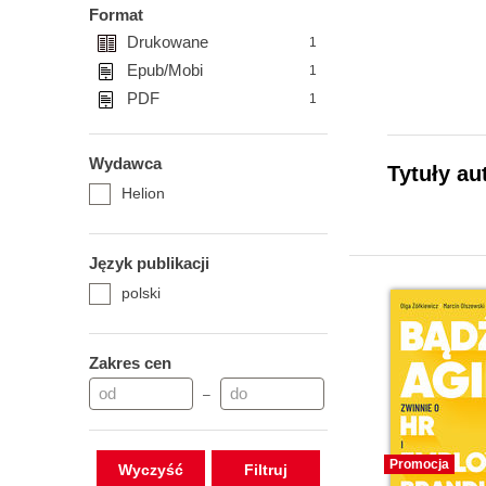
Format
Drukowane
1
Epub/Mobi
1
PDF
1
Wydawca
Tytuły au
Helion
Język publikacji
polski
Zakres cen
–
Promocja
Wyczyść