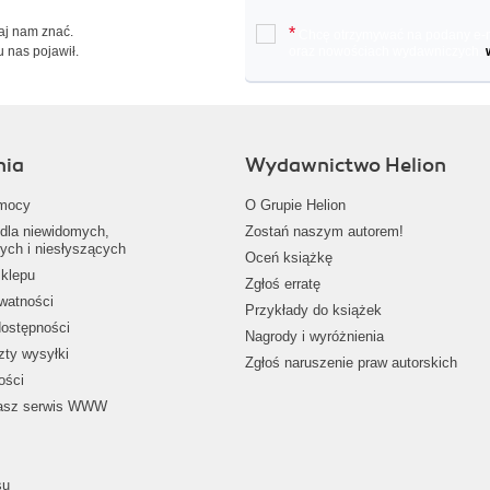
Daj nam znać.
*
Chcę otrzymywać na podany e-ma
u nas pojawił.
oraz nowościach wydawniczych.
nia
Wydawnictwo Helion
mocy
O Grupie Helion
dla niewidomych,
Zostań naszym autorem!
ych i niesłyszących
Oceń książkę
klepu
Zgłoś erratę
ywatności
Przykłady do książek
dostępności
Nagrody i wyróżnienia
zty wysyłki
Zgłoś naruszenie praw autorskich
ości
nasz serwis WWW
su