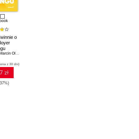
book
Zwinnie o
loyer
ngu
Marcin Olszewski_
,
Mateusz Czarnecki
cena z 30 dni)
7 zł
-37%)