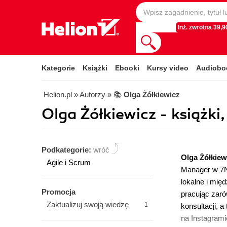
Inż. zwrotna 39,90
Kategorie
Książki
Ebooki
Kursy video
Audiobo
Helion.pl
» Autorzy
» 📚
Olga Żółkiewicz
Olga Żółkiewicz - książki
Podkategorie:
wróć
Olga Żółkie
Agile i Scrum
Manager w 7N
lokalne i mię
Promocja
pracując zaró
Zaktualizuj swoją wiedzę
1
konsultacji, 
na Instagramie