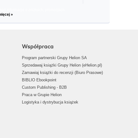
il informacje o zniżkach, promocjach
więcej »
Współpraca
Program partnerski Grupy Helion SA
Sprzedawaj książki Grupy Helion (eHelion.pl)
Zamawiaj książki do recenzji (Biuro Prasowe)
BIBLIO Ebookpoint
Custom Publishing - B2B
Praca w Grupie Helion
Logistyka i dystrybucja książek