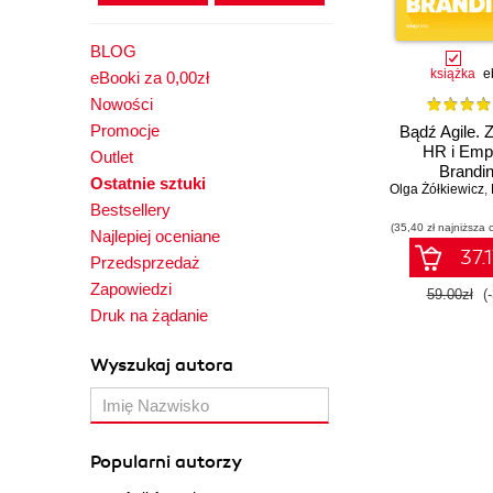
BLOG
książka
e
eBooki za 0,00zł
Nowości
Promocje
Bądź Agile. 
HR i Emp
Outlet
Brandi
Ostatnie sztuki
Olga Żółkiewicz
,
Bestsellery
(35,40 zł najniższa 
Najlepiej oceniane
37.1
Przedsprzedaż
Zapowiedzi
59.00zł
(
Druk na żądanie
Wyszukaj autora
Popularni autorzy