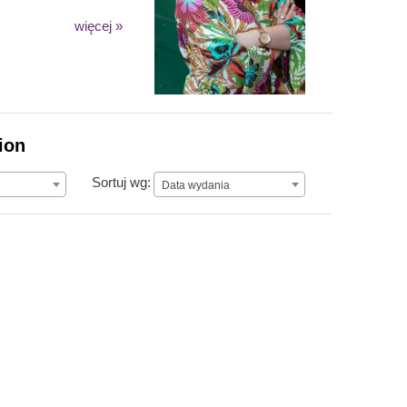
więcej »
ion
Data wydania
Sortuj wg:
Data wydania