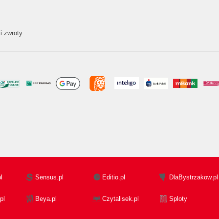
i zwroty
l
Sensus.pl
Editio.pl
DlaBystrzakow.pl
pl
Beya.pl
Czytalisek.pl
Sploty