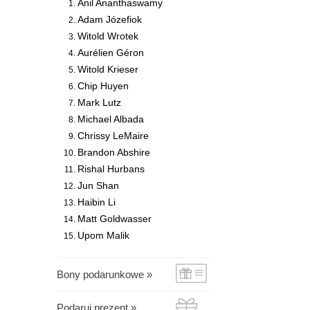
Anil Ananthaswamy
Adam Józefiok
Witold Wrotek
Aurélien Géron
Witold Krieser
Chip Huyen
Mark Lutz
Michael Albada
Chrissy LeMaire
Brandon Abshire
Rishal Hurbans
Jun Shan
Haibin Li
Matt Goldwasser
Upom Malik
Bony podarunkowe »
Podaruj prezent »