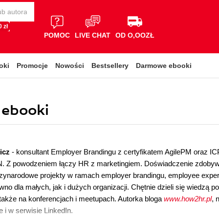
 zł
POMOC
LIVE CHAT
OD O,OOZŁ
oki
Promocje
Nowości
Bestsellery
Darmowe ebooki
, ebooki
wicz
- konsultant Employer Brandingu z certyfikatem AgilePM oraz I
. Z powodzeniem łączy HR z marketingiem. Doświadczenie zdobyw
dzynarodowe projekty w ramach employer brandingu, employee experi
wno dla małych, jak i dużych organizacji. Chętnie dzieli się wiedzą p
a także na konferencjach i meetupach. Autorka bloga
www.how2hr.pl
, 
 i w serwisie LinkedIn.