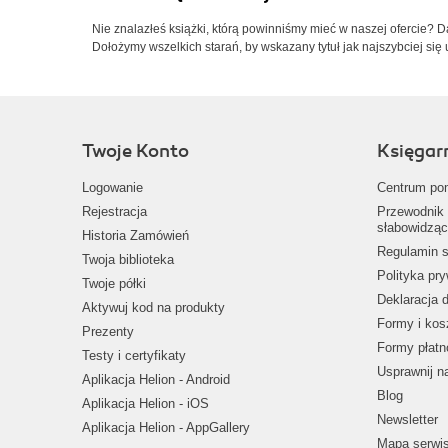
Nie znalazłeś książki, którą powinniśmy mieć w naszej ofercie? 
Dołożymy wszelkich starań, by wskazany tytuł jak najszybciej się 
Twoje Konto
Księgar
Logowanie
Centrum po
Rejestracja
Przewodnik 
słabowidząc
Historia Zamówień
Regulamin s
Twoja biblioteka
Polityka pr
Twoje półki
Deklaracja 
Aktywuj kod na produkty
Formy i kos
Prezenty
Formy płatn
Testy i certyfikaty
Usprawnij 
Aplikacja Helion - Android
Blog
Aplikacja Helion - iOS
Newsletter
Aplikacja Helion - AppGallery
Mapa serwi