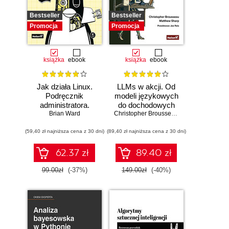
Bestseller
Bestseller
Promocja
Promocja
książka
ebook
książka
ebook
Jak działa Linux.
LLMs w akcji. Od
Podręcznik
modeli językowych
administratora.
do dochodowych
Wydanie III
Brian Ward
produktów
Christopher Brousseau
,
Matt Sharp
(59,40 zł najniższa cena z 30 dni)
(89,40 zł najniższa cena z 30 dni)
62.37 zł
89.40 zł
99.00zł
(-37%)
149.00zł
(-40%)