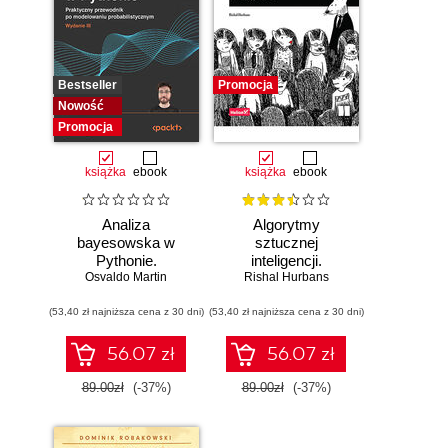
Bestseller
Promocja
Nowość
Promocja
książka
ebook
książka
ebook
Analiza
Algorytmy
bayesowska w
sztucznej
Pythonie.
inteligencji.
Osvaldo Martin
Praktyczny
Rishal Hurbans
Ilustrowany
przewodnik po
przewodnik
(53,40 zł najniższa cena z 30 dni)
modelowaniu
(53,40 zł najniższa cena z 30 dni)
probabilistycznym.
Wydanie III
56.07 zł
56.07 zł
89.00zł
(-37%)
89.00zł
(-37%)