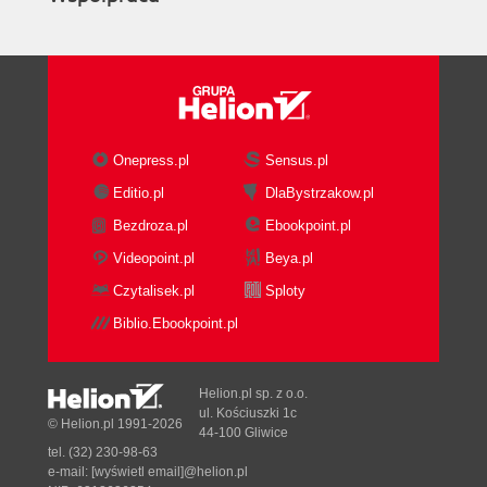
Onepress.pl
Sensus.pl
Editio.pl
DlaBystrzakow.pl
Bezdroza.pl
Ebookpoint.pl
Videopoint.pl
Beya.pl
Czytalisek.pl
Sploty
Biblio.Ebookpoint.pl
Helion.pl sp. z o.o.
ul. Kościuszki 1c
© Helion.pl 1991-2026
44-100 Gliwice
tel. (32) 230-98-63
e-mail:
[wyświetl email]@helion.pl