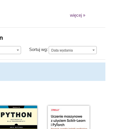
więcej »
on
Data wydania
Sortuj wg:
Data wydania