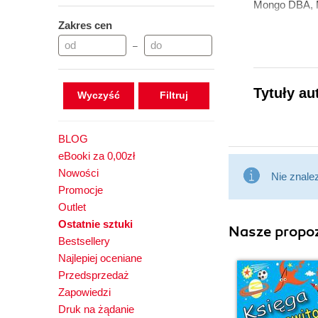
Mongo DBA, M
Zakres cen
–
Tytuły au
Wyczyść
BLOG
eBooki za 0,00zł
Nowości
Nie znale
Promocje
Outlet
Ostatnie sztuki
Nasze propoz
Bestsellery
Najlepiej oceniane
Przedsprzedaż
Zapowiedzi
Druk na żądanie