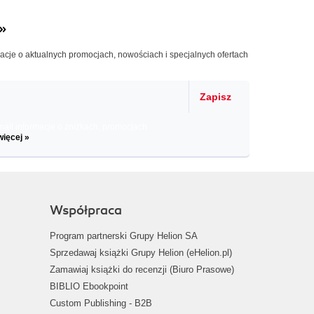
»
macje o aktualnych promocjach, nowościach i specjalnych ofertach
Zapisz
il informacje o zniżkach, promocjach
więcej »
Współpraca
Program partnerski Grupy Helion SA
Sprzedawaj książki Grupy Helion (eHelion.pl)
Zamawiaj książki do recenzji (Biuro Prasowe)
BIBLIO Ebookpoint
Custom Publishing - B2B