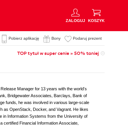
ZALOGUJ
KOSZYK
Pobierz aplikację
Bony
Podaruj prezent
TOP tytuł w super cenie » 50% taniej
 Release Manager for 13 years with the world's
ank, Bridgewater Associates, Barclays, Bank of
ge funds, he was involved in various large-scale
such as OpenStack, Docker, and Vagrant. He likes
 in Information Systems from the University of
 certified Financial Information Associate,