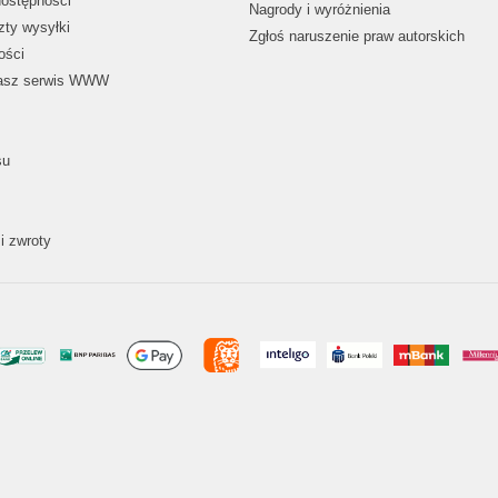
dostępności
Nagrody i wyróżnienia
zty wysyłki
Zgłoś naruszenie praw autorskich
ości
nasz serwis WWW
su
i zwroty