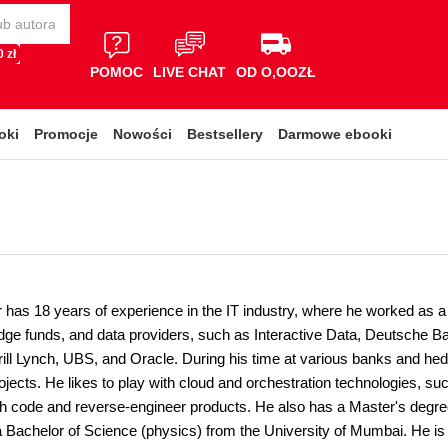
 zł
POMOC
LIVE CHAT
OD O,OOZŁ
oki
Promocje
Nowości
Bestsellery
Darmowe ebooki
 has 18 years of experience in the IT industry, where he worked as a
dge funds, and data providers, such as Interactive Data, Deutsche B
ill Lynch, UBS, and Oracle. During his time at various banks and hed
ojects. He likes to play with cloud and orchestration technologies, 
gh code and reverse-engineer products. He also has a Master's degree
 Bachelor of Science (physics) from the University of Mumbai. He is a