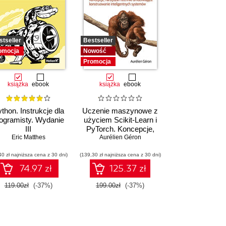
stseller
Bestseller
omocja
Nowość
Promocja
książka
ebook
książka
ebook
thon. Instrukcje dla
Uczenie maszynowe z
ogramisty. Wydanie
użyciem Scikit-Learn i
III
PyTorch. Koncepcje,
Eric Matthes
narzędzia i techniki
Aurélien Géron
umożliwiające
40 zł najniższa cena z 30 dni)
(139,30 zł najniższa cena z 30 dni)
konstruowanie
inteligentnych
74.97 zł
125.37 zł
systemów
119.00zł
(-37%)
199.00zł
(-37%)