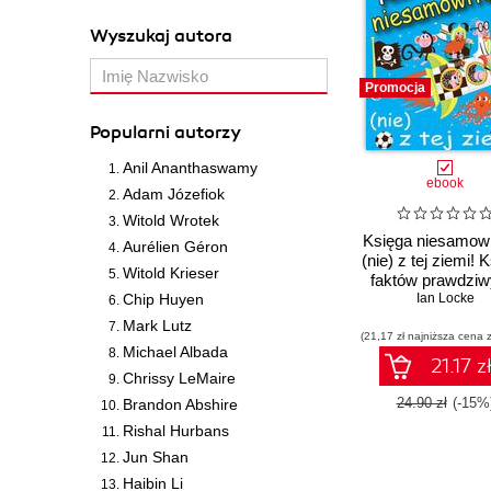
Wyszukaj autora
Promocja
Popularni autorzy
Anil Ananthaswamy
ebook
Adam Józefiok
Witold Wrotek
Księga niesamowi
Aurélien Géron
(nie) z tej ziemi! 
Witold Krieser
faktów prawdziw
Chip Huyen
choć niezwykł
Ian Locke
Mark Lutz
(21,17 zł najniższa cena z
Michael Albada
21.17 z
Chrissy LeMaire
24.90 zł
(-15%
Brandon Abshire
Rishal Hurbans
Jun Shan
Haibin Li