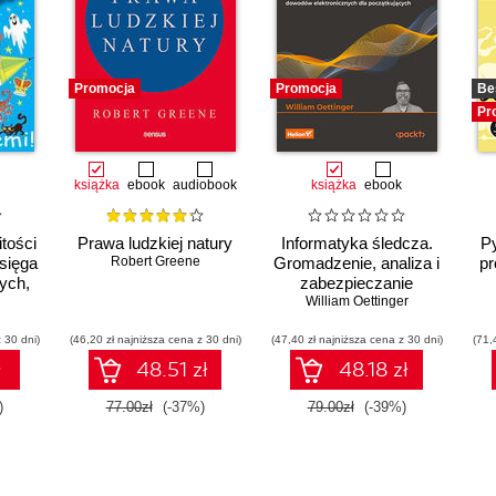
Promocja
Promocja
Be
Pr
książka
ebook
audiobook
książka
ebook
tości
Prawa ludzkiej natury
Informatyka śledcza.
Py
Księga
Robert Greene
Gromadzenie, analiza i
pr
ych,
zabezpieczanie
ych
William Oettinger
dowodów
elektronicznych dla
 30 dni)
(46,20 zł najniższa cena z 30 dni)
(47,40 zł najniższa cena z 30 dni)
początkujących.
(71,
Wydanie II
ł
48.51 zł
48.18 zł
)
77.00zł
(-37%)
79.00zł
(-39%)