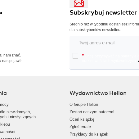
»
Subskrybuj newsletter 
Średnio raz w tygodniu dostaniesz infor
dla subskrybentów newslettera.
Daj nam znać.
*
Chcę otrzymywać na podany e-ma
u nas pojawił.
oraz nowościach wydawniczych.
nia
Wydawnictwo Helion
mocy
O Grupie Helion
dla niewidomych,
Zostań naszym autorem!
ych i niesłyszących
Oceń książkę
klepu
Zgłoś erratę
ywatności
Przykłady do książek