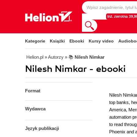
Inż. zwrotna 39,90
Kategorie
Książki
Ebooki
Kursy video
Audiobo
Helion.pl
» Autorzy
» 📚
Nilesh Nimkar
Nilesh Nimkar - ebooki
Format
Nilesh Nimkar
top banks, he
Wydawca
America, Merr
automation pr
to read throu
Język publikacji
Phoenix and a