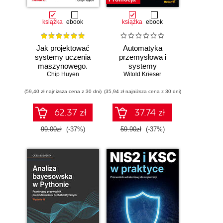
książka
ebook
książka
ebook
Jak projektować
Automatyka
systemy uczenia
przemysłowa i
maszynowego.
systemy
Chip Huyen
Iteracyjne
sterowania w
Witold Krieser
tworzenie aplikacji
pigułce
(59,40 zł najniższa cena z 30 dni)
gotowych do pracy
(35,94 zł najniższa cena z 30 dni)
62.37 zł
37.74 zł
99.00zł
(-37%)
59.90zł
(-37%)