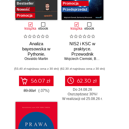
Bestseller
Promocja
Nowość
Przedsprzedaż
Promocja
książka
ebook
książka
ebook
Analiza
NIS2 i KSC w
bayesowska w
praktyce.
Pythonie.
Przewodnik
Osvaldo Martin
Praktyczny
Wojciech Ciemski
wdrożeniowy dla
,
Bartłomiej Wieczorek
przewodnik po
organizacji
(53,40 zł najniższa cena z 30 dni)
modelowaniu
(62,30 zł najniższa cena z 30 dni)
probabilistycznym.
Wydanie III
56.07 zł
62.30 zł
Do 24.08.26
89.00zł
(-37%)
Oszczędzasz 30%!
W realizacji od 25.08.26 r.