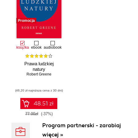
Promocja
książka
ebook
audiobook
Prawa ludzkiej
natury
Robert Greene
(46,20 zł najniższa cena z 30 dni)
48.51 zł
77.00zł
(-37%)
Program partnerski - zarabiaj
więcej »