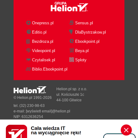
Onepress.pl
Sensus.pl
Editio.pl
DlaBystrzakow.pl
Bezdroza.pl
Ebookpoint.pl
Videopoint.pl
Beya.pl
Czytalisek.pl
Sploty
Biblio.Ebookpoint.pl
Helion.pl sp. z o.o.
ul. Kościuszki 1c
© Helion.pl 1991-2026
44-100 Gliwice
tel. (32) 230-98-63
e-mail:
[wyświetl email]@helion.pl
NIP: 6312636254
Regon: 241989027
Designed with ♥ by
Tonik.pl