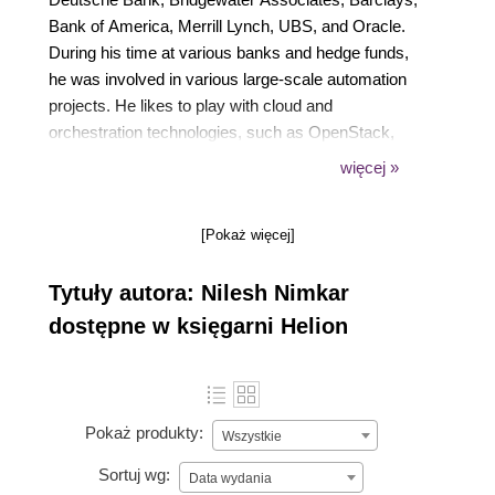
Bank of America, Merrill Lynch, UBS, and Oracle.
During his time at various banks and hedge funds,
he was involved in various large-scale automation
projects. He likes to play with cloud and
orchestration technologies, such as OpenStack,
Docker, and Vagrant. He likes to read through code
więcej »
and reverse-engineer products. He also has a
Master's degree in Information Systems from the
[Pokaż więcej]
University of Phoenix and a Bachelor of Science
(physics) from the University of Mumbai. He is a
Tytuły autora: Nilesh Nimkar
certified Financial Information Associate, Mongo
DBA, Mongo Developer, Oracle DBA, and Hadoop
dostępne w księgarni Helion
Admin.
Pokaż produkty:
Wszystkie
Sortuj wg:
Data wydania