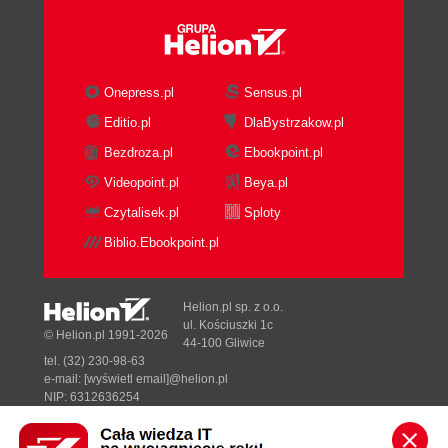
Onepress.pl
Sensus.pl
Editio.pl
DlaBystrzakow.pl
Bezdroza.pl
Ebookpoint.pl
Videopoint.pl
Beya.pl
Czytalisek.pl
Sploty
Biblio.Ebookpoint.pl
Helion.pl sp. z o.o.
ul. Kościuszki 1c
© Helion.pl 1991-2026
44-100 Gliwice
tel. (32) 230-98-63
e-mail:
[wyświetl email]@helion.pl
NIP: 6312636254
Regon: 241989027
Designed with ♥ by
Tonik.pl