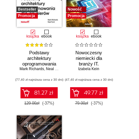
Bestseller
Nowość
Promocja
Promocja
książka
ebook
książka
ebook
Podstawy
Nowoczesny
architektury
niemiecki dla
oprogramowania
branży IT.
Mark Richards
dla inżynierów.
,
Neal Ford
Praktyczne
Izabela Kein
Wydanie II
przykłady i
(77,40 zł najniższa cena z 30 dni)
(47,40 zł najniższa cena z 30 dni)
ćwiczenia
81.27 zł
49.77 zł
129.00zł
(-37%)
79.00zł
(-37%)