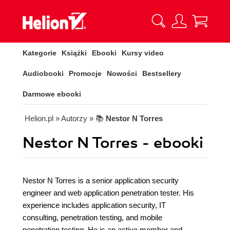
Kategorie
Książki
Ebooki
Kursy video
Audiobooki
Promocje
Nowości
Bestsellery
Darmowe ebooki
Helion.pl
» Autorzy
» 📚
Nestor N Torres
Nestor N Torres - ebooki
Nestor N Torres is a senior application security
engineer and web application penetration tester. His
experience includes application security, IT
consulting, penetration testing, and mobile
penetration testing. He is an active member and