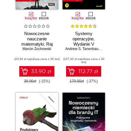
książka
ebook
książka
ebook
Nowoczesne
Systemy
nauczanie
operacyjne.
matematyki. Raj
Wydanie V
Marcin Żuchowski
Cantora bez
Andrew S. Tanenbaum
,
Herbert Bos
kalkulatora?
(23,94 zł najniższa cena z 30 dni)
(107,40 zł najniższa cena z 30
dni)
33.90 zł
112.77 zł
39.90zł
(-15%)
179.00zł
(-37%)