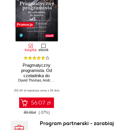
Promocja
książka
ebook
Pragmatyczny
programista. Od
czeladnika do
mistrza. Wydanie II
David Thomas
,
Andrew Hunt
(53,40 zł najniższa cena z 30 dni)
56.07 zł
89.00zł
(-37%)
Program partnerski - zarabiaj