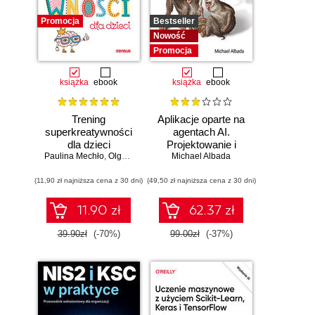
Promocja
Bestseller
Nowość
Promocja
książka
ebook
książka
ebook
Trening
Aplikacje oparte na
superkreatywności
agentach AI.
dla dzieci
Projektowanie i
Paulina Mechło
,
Olga Geppert
Michael Albada
wdrażanie
systemów
(11,90 zł najniższa cena z 30 dni)
(49,50 zł najniższa cena z 30 dni)
wieloagentowych
11.90 zł
62.37 zł
39.90zł
(-70%)
99.00zł
(-37%)