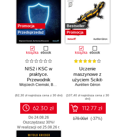
Promocja
Bestseller
Przedsprzedaż
Promocja
książka
ebook
książka
ebook
NIS2 i KSC w
Uczenie
praktyce.
maszynowe z
Przewodnik
użyciem Scikit-
Wojciech Ciemski
wdrożeniowy dla
,
Bartłomiej Wieczorek
Learn, Keras i
Aurélien Géron
organizacji
TensorFlow.
(62,30 zł najniższa cena z 30 dni)
(107,40 zł najniższa cena z 30
Wydanie III
dni)
62.30 zł
112.77 zł
Do 24.08.26
179.00zł
(-37%)
Oszczędzasz 30%!
W realizacji od 25.08.26 r.