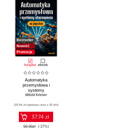
Bestseller
Nowość
Promocja
książka
ebook
Automatyka
przemysłowa i
systemy
sterowania w
Witold Krieser
pigułce
(35,94 zł najniższa cena z 30 dni)
37.74 zł
59.90zł
(-37%)