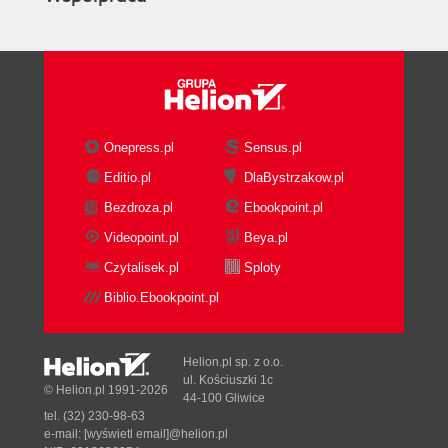
Onepress.pl
Sensus.pl
Editio.pl
DlaBystrzakow.pl
Bezdroza.pl
Ebookpoint.pl
Videopoint.pl
Beya.pl
Czytalisek.pl
Sploty
Biblio.Ebookpoint.pl
Helion.pl sp. z o.o.
ul. Kościuszki 1c
© Helion.pl 1991-2026
44-100 Gliwice
tel. (32) 230-98-63
e-mail:
[wyświetl email]@helion.pl