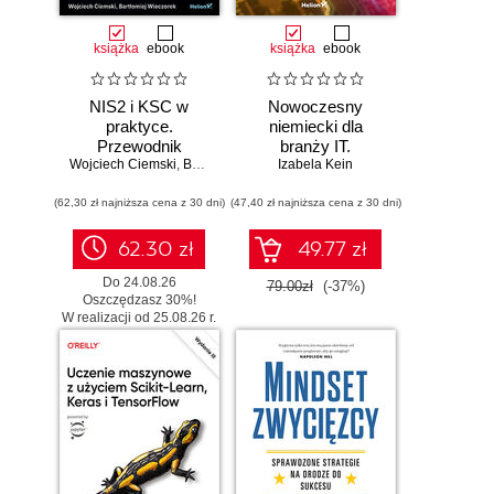
książka
ebook
książka
ebook
NIS2 i KSC w
Nowoczesny
praktyce.
niemiecki dla
Przewodnik
branży IT.
Wojciech Ciemski
wdrożeniowy dla
,
Bartłomiej Wieczorek
Praktyczne
Izabela Kein
organizacji
przykłady i
(62,30 zł najniższa cena z 30 dni)
(47,40 zł najniższa cena z 30 dni)
ćwiczenia
62.30 zł
49.77 zł
Do 24.08.26
79.00zł
(-37%)
Oszczędzasz 30%!
W realizacji od 25.08.26 r.