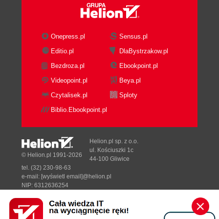
Onepress.pl
Sensus.pl
Editio.pl
DlaBystrzakow.pl
Bezdroza.pl
Ebookpoint.pl
Videopoint.pl
Beya.pl
Czytalisek.pl
Sploty
Biblio.Ebookpoint.pl
Helion.pl sp. z o.o.
ul. Kościuszki 1c
© Helion.pl 1991-2026
44-100 Gliwice
tel. (32) 230-98-63
e-mail:
[wyświetl email]@helion.pl
NIP: 6312636254
Regon: 241989027
Designed with ♥ by
Tonik.pl