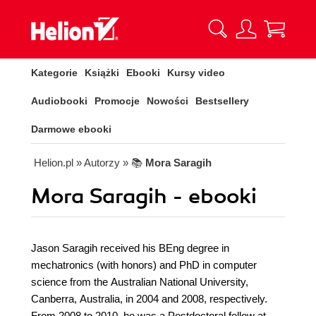
Kategorie
Książki
Ebooki
Kursy video
Audiobooki
Promocje
Nowości
Bestsellery
Darmowe ebooki
Helion.pl
» Autorzy
» 📚
Mora Saragih
Mora Saragih - ebooki
Jason Saragih received his BEng degree in
mechatronics (with honors) and PhD in computer
science from the Australian National University,
Canberra, Australia, in 2004 and 2008, respectively.
From 2008 to 2010, he was a Postdoctoral fellow at