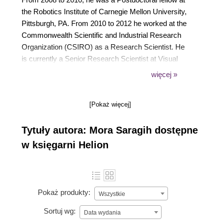
the Robotics Institute of Carnegie Mellon University,
Pittsburgh, PA. From 2010 to 2012 he worked at the
Commonwealth Scientific and Industrial Research
Organization (CSIRO) as a Research Scientist. He
is currently a Senior Research Scientist at Visual
Features, an Australian tech start-up company. Dr.
więcej »
Saragih has made a number of contributions to the
field of computer vision, specifically on the topic of
[Pokaż więcej]
deformable model registration and modeling. He is
the author of two non-profit open source libraries that
Tytuły autora: Mora Saragih dostępne
are widely used in the scientific community;
DeMoLib and FaceTracker, both of which make use
w księgarni Helion
of generic computer vision libraries including
OpenCV.
Pokaż produkty:
Wszystkie
Sortuj wg:
Data wydania