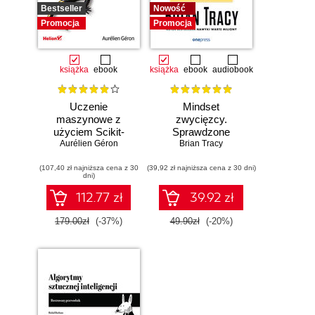
Bestseller
Nowość
Promocja
Promocja
książka
ebook
książka
ebook
audiobook
Uczenie
Mindset
maszynowe z
zwycięzcy.
użyciem Scikit-
Sprawdzone
Learn, Keras i
Aurélien Géron
strategie na drodze
Brian Tracy
TensorFlow.
do sukcesu
(107,40 zł najniższa cena z 30
Wydanie III
(39,92 zł najniższa cena z 30 dni)
dni)
112.77 zł
39.92 zł
179.00zł
(-37%)
49.90zł
(-20%)