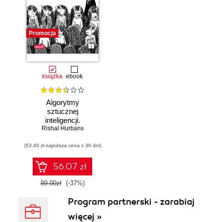
Promocja
książka
ebook
Algorytmy
sztucznej
inteligencji.
Rishal Hurbans
Ilustrowany
przewodnik
(53,40 zł najniższa cena z 30 dni)
56.07 zł
89.00zł
(-37%)
Program partnerski - zarabiaj
więcej »