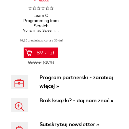
ebook
Learn C
Programming from
Scratch
Mohammad Saleem Mir
(46,15 zł najniższa cena z 30 dni)
89.91 zł
99.90 zł
(-10%)
Program partnerski - zarabiaj
więcej »
Brak książki? - daj nam znać »
Subskrybuj newsletter »