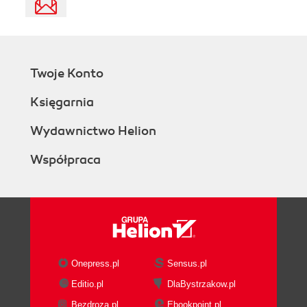
Twoje Konto
Księgarnia
Wydawnictwo Helion
Współpraca
Onepress.pl
Sensus.pl
Editio.pl
DlaBystrzakow.pl
Bezdroza.pl
Ebookpoint.pl