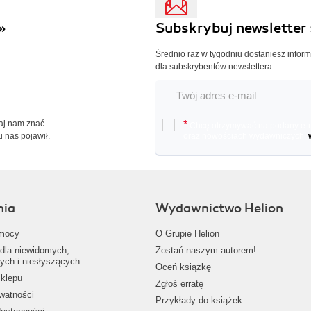
»
Subskrybuj newsletter 
Średnio raz w tygodniu dostaniesz infor
dla subskrybentów newslettera.
Daj nam znać.
*
Chcę otrzymywać na podany e-ma
u nas pojawił.
oraz nowościach wydawniczych.
nia
Wydawnictwo Helion
mocy
O Grupie Helion
dla niewidomych,
Zostań naszym autorem!
ych i niesłyszących
Oceń książkę
klepu
Zgłoś erratę
ywatności
Przykłady do książek