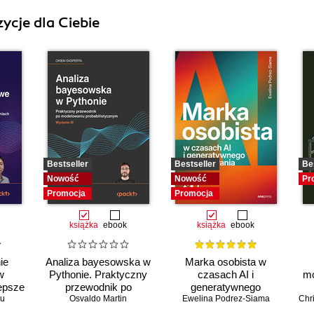
ycje dla Ciebie
Bestseller
Bestseller
Be
Nowość
Nowość
Pr
Promocja
Promocja
książka
ebook
książka
ebook
ie
Analiza bayesowska w
Marka osobista w
w
Pythonie. Praktyczny
czasach AI i
mo
epsze
przewodnik po
generatywnego
nych
iu
modelowaniu
Osvaldo Martin
Ewelina Podrez-Siama
wyszukiwania
Chr
h.
probabilistycznym.