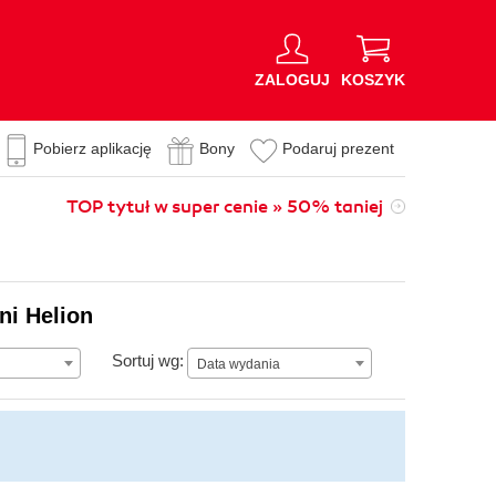
ZALOGUJ
KOSZYK
Pobierz aplikację
Bony
Podaruj prezent
TOP tytuł w super cenie » 50% taniej
ni Helion
Data wydania
Sortuj wg:
Data wydania