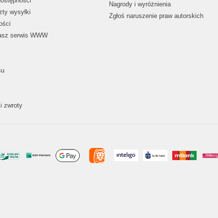
dostępności
Nagrody i wyróżnienia
zty wysyłki
Zgłoś naruszenie praw autorskich
ości
nasz serwis WWW
su
i zwroty