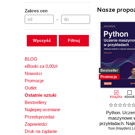
Nasze propoz
Zakres cen
–
Wyczyść
BLOG
eBooki za 0,00zł
Bestseller
Nowości
Promocja
Promocje
Outlet
Ostatnie sztuki
książka
ebook
Bestsellery
Najlepiej oceniane
Python. Uczen
Przedsprzedaż
maszynowe 
przykładach. Najl
Zapowiedzi
praktyki w real
Yuxi (Hayden) L
Druk na żądanie
zastosowaniac