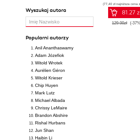
(77,40 zł najniższa cena z
Wydanie IV
Wyszukaj autora
81.27 z
129.00zł
(-37%
Popularni autorzy
Anil Ananthaswamy
Adam Józefiok
Witold Wrotek
Aurélien Géron
Witold Krieser
Chip Huyen
Mark Lutz
Michael Albada
Chrissy LeMaire
Brandon Abshire
Rishal Hurbans
Jun Shan
Haibin Li