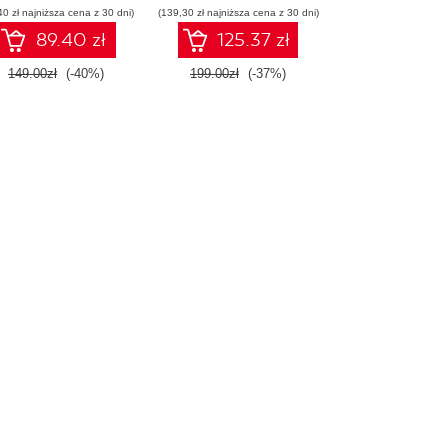
40 zł najniższa cena z 30 dni)
(139,30 zł najniższa cena z 30 dni)
konstruowanie
inteligentnych
89.40 zł
125.37 zł
systemów
149.00zł
(-40%)
199.00zł
(-37%)