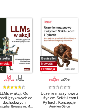
stseller
Bestseller
omocja
Nowość
Promocja
książka
ebook
książka
ebook
LLMs w akcji. Od
Uczenie maszynowe z
deli językowych do
użyciem Scikit-Learn i
dochodowych
PyTorch. Koncepcje,
istopher Brousseau
produktów
,
Matt Sharp
narzędzia i techniki
Aurélien Géron
umożliwiające