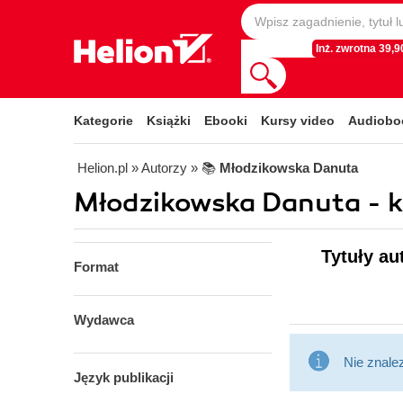
Inż. zwrotna 39,90
Kategorie
Książki
Ebooki
Kursy video
Audiobo
Helion.pl
» Autorzy
» 📚
Młodzikowska Danuta
Młodzikowska Danuta - k
Tytuły au
Format
Wydawca
Nie znale
Język publikacji