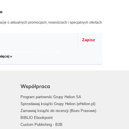
»
macje o aktualnych promocjach, nowościach i specjalnych ofertach
Zapisz
il informacje o zniżkach, promocjach
więcej »
Współpraca
Program partnerski Grupy Helion SA
Sprzedawaj książki Grupy Helion (eHelion.pl)
Zamawiaj książki do recenzji (Biuro Prasowe)
BIBLIO Ebookpoint
Custom Publishing - B2B