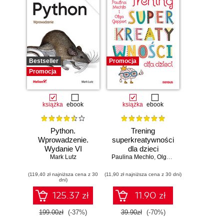
Bestseller
Promocja
Promocja
książka
ebook
książka
ebook
Python.
Trening
Wprowadzenie.
superkreatywności
Wydanie VI
dla dzieci
Mark Lutz
Paulina Mechło
,
Olga Geppert
(119,40 zł najniższa cena z 30
(11,90 zł najniższa cena z 30 dni)
dni)
125.37 zł
11.90 zł
199.00zł
(-37%)
39.90zł
(-70%)