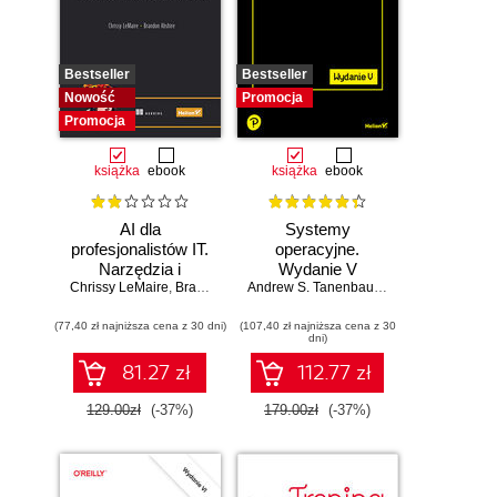
Bestseller
Bestseller
Nowość
Promocja
Promocja
książka
ebook
książka
ebook
AI dla
Systemy
profesjonalistów IT.
operacyjne.
Narzędzia i
Wydanie V
Chrissy LeMaire
techniki
,
Brandon Abshire
Andrew S. Tanenbaum
,
Herbert Bos
zwiększające
(77,40 zł najniższa cena z 30 dni)
produktywność
(107,40 zł najniższa cena z 30
dni)
81.27 zł
112.77 zł
129.00zł
(-37%)
179.00zł
(-37%)